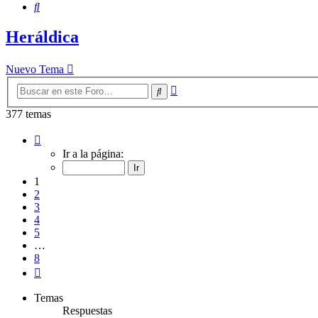
Buscar
Heráldica
Nuevo Tema
Búsqueda
Buscar
avanzada
377 temas
Página
1
Ir a la página:
de
8
1
2
3
4
5
…
8
Siguiente
Temas
Respuestas