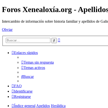
Foros Xenealoxía.org - Apellidos
Intercambio de información sobre historia familiar y apellidos de Gali
Obviar
Búsqueda
Buscar
avanzada
Enlaces rápidos
Temas sin respuesta
Temas activos
Buscar
FAQ
Identificarse
Registrarse
Índice general
Apelidos
Heráldica