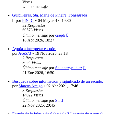
Vistas
Último mensaje
Gulpilleiras, Sta. Maria de Piñeira. Fonsagrada
por
PIN_G
»
04 May 2018, 19:30
32
Respuestas
69573
Vistas
Último mensaje
por
craqdi
18 Abr 2026, 18:27
Ayuda a interpretar escudo.
por
Ace573
»
19 Nov 2025, 23:18
2
Respuestas
8695
Vistas
Último mensaje
por
Snunnezyruidiaz
21 Ene 2026, 16:50
Búsqueda sobre información y significado de un escudo.
por
Marcos Amigo
»
02 Abr 2021, 17:46
3
Respuestas
14022
Vistas
Último mensaje
por
Sil
22 Nov 2025, 20:45
Escudo de la Iglesia de Sobradelo(Vilagarcía de Arousa)