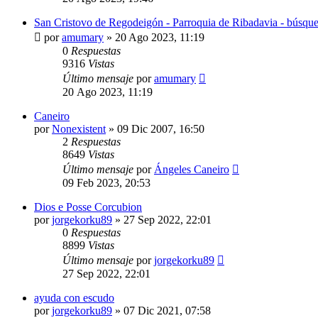
San Cristovo de Regodeigón - Parroquia de Ribadavia - búsque
por
amumary
»
20 Ago 2023, 11:19
0
Respuestas
9316
Vistas
Último mensaje
por
amumary
20 Ago 2023, 11:19
Caneiro
por
Nonexistent
»
09 Dic 2007, 16:50
2
Respuestas
8649
Vistas
Último mensaje
por
Ángeles Caneiro
09 Feb 2023, 20:53
Dios e Posse Corcubion
por
jorgekorku89
»
27 Sep 2022, 22:01
0
Respuestas
8899
Vistas
Último mensaje
por
jorgekorku89
27 Sep 2022, 22:01
ayuda con escudo
por
jorgekorku89
»
07 Dic 2021, 07:58