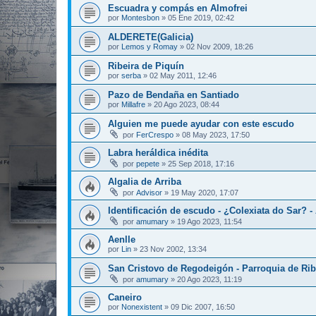
Escuadra y compás en Almofrei
por
Montesbon
»
05 Ene 2019, 02:42
ALDERETE(Galicia)
por
Lemos y Romay
»
02 Nov 2009, 18:26
Ribeira de Piquín
por
serba
»
02 May 2011, 12:46
Pazo de Bendaña en Santiado
por
Millafre
»
20 Ago 2023, 08:44
Alguien me puede ayudar con este escudo
por
FerCrespo
»
08 May 2023, 17:50
Labra heráldica inédita
por
pepete
»
25 Sep 2018, 17:16
Algalia de Arriba
por
Advisor
»
19 May 2020, 17:07
Identificación de escudo - ¿Colexiata do Sar? 
por
amumary
»
19 Ago 2023, 11:54
Aenlle
por
Lin
»
23 Nov 2002, 13:34
San Cristovo de Regodeigón - Parroquia de Rib
por
amumary
»
20 Ago 2023, 11:19
Caneiro
por
Nonexistent
»
09 Dic 2007, 16:50