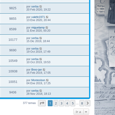
por
serba
9825
20 Feb 2020, 19:22
por
valefe1971
9855
13 Ene 2020, 20:44
por
miguelamp
8599
11 Ene 2020, 00:20
por
serba
10177
15 Dic 2019, 18:44
por
serba
9690
19 Oct 2019, 17:49
por
serba
10549
10 Oct 2019, 19:53
por
Breo-jan
10938
16 Feb 2019, 17:05
por
Montesbon
10051
04 Ene 2019, 17:25
por
serba
9406
28 Nov 2018, 18:13
Página
1
de
8
1
2
3
4
5
8
Siguiente
377 temas
…
Ir a