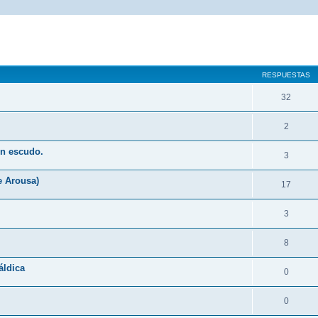
queda avanzada
RESPUESTAS
32
2
un escudo.
3
e Arousa)
17
3
8
áldica
0
0