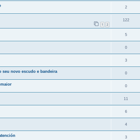
e
2
122
1
2
5
0
3
o seu novo escudo e bandeira
0
omaior
0
11
6
4
atención
3