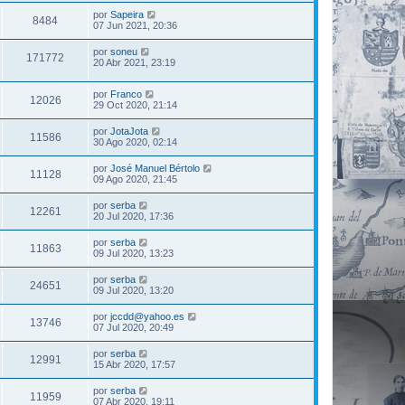
por
Sapeira
8484
07 Jun 2021, 20:36
por
soneu
171772
20 Abr 2021, 23:19
por
Franco
12026
29 Oct 2020, 21:14
por
JotaJota
11586
30 Ago 2020, 02:14
por
José Manuel Bértolo
11128
09 Ago 2020, 21:45
por
serba
12261
20 Jul 2020, 17:36
por
serba
11863
09 Jul 2020, 13:23
por
serba
24651
09 Jul 2020, 13:20
por
jccdd@yahoo.es
13746
07 Jul 2020, 20:49
por
serba
12991
15 Abr 2020, 17:57
por
serba
11959
07 Abr 2020, 19:11