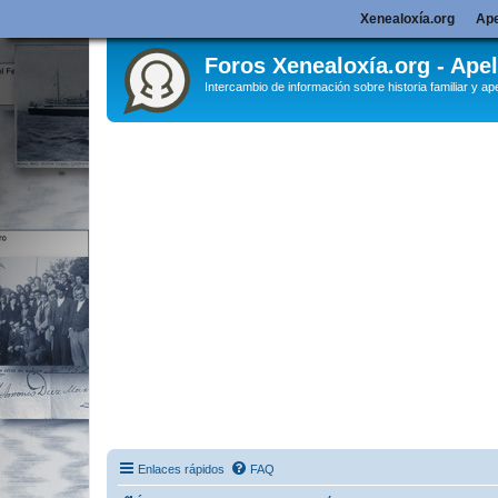
Xenealoxía.org
Ape
Foros Xenealoxía.org - Apel
Intercambio de información sobre historia familiar y ape
Enlaces rápidos
FAQ