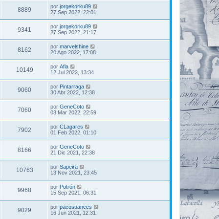
por
jorgekorku89
8889
27 Sep 2022, 22:01
por
jorgekorku89
9341
27 Sep 2022, 21:17
por
marvelshine
8162
20 Ago 2022, 17:08
por
Afla
10149
12 Jul 2022, 13:34
por
Pintarraga
9060
30 Abr 2022, 12:38
por
GeneCoto
7060
03 Mar 2022, 22:59
por
CLagares
7902
01 Feb 2022, 01:10
por
GeneCoto
8166
21 Dic 2021, 22:38
por
Sapeira
10763
13 Nov 2021, 23:45
por
Potrón
9968
15 Sep 2021, 06:31
por
pacosuances
9029
16 Jun 2021, 12:31