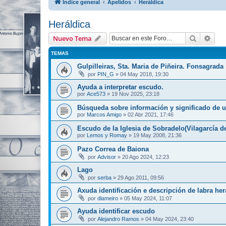
Índice general
Apelidos
Heráldica
Heráldica
Buscar
Bús
Nuevo Tema
TEMAS
Gulpilleiras, Sta. Maria de Piñeira. Fonsagrada
por
PIN_G
»
04 May 2018, 19:30
Ayuda a interpretar escudo.
por
Ace573
»
19 Nov 2025, 23:18
Búsqueda sobre información y significado de 
por
Marcos Amigo
»
02 Abr 2021, 17:46
Escudo de la Iglesia de Sobradelo(Vilagarcía d
por
Lemos y Romay
»
19 May 2008, 21:36
Pazo Correa de Baiona
por
Advisor
»
20 Ago 2024, 12:23
Lago
por
serba
»
29 Ago 2011, 09:56
Axuda identificación e descripción de labra her
por
dlameiro
»
05 May 2024, 11:07
Ayuda identificar escudo
por
Alejandro Ramos
»
04 May 2024, 23:40