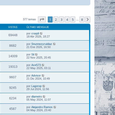
Página
1
de
8
1
2
3
4
5
8
Siguiente
377 temas
…
VISTAS
ÚLTIMO MENSAJE
por
craqdi
69448
18 Abr 2026, 18:27
por
Snunnezyruidiaz
8682
21 Ene 2026, 16:50
por
Sil
14009
22 Nov 2025, 20:45
por
Ace573
19313
22 May 2025, 03:11
por
Advisor
9607
21 Dic 2024, 10:49
por
Lagorop
9245
29 Jul 2024, 11:56
por
dlameiro
6234
05 May 2024, 11:07
por
Alejandro Ramos
4587
04 May 2024, 23:40