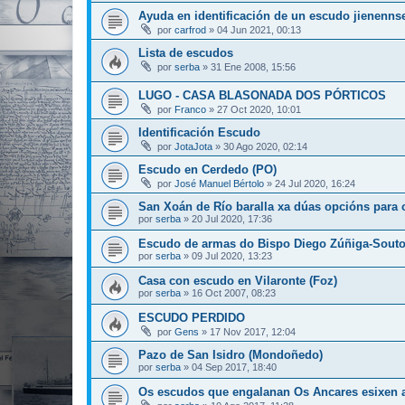
Ayuda en identificación de un escudo jienenns
por
carfrod
»
04 Jun 2021, 00:13
Lista de escudos
por
serba
»
31 Ene 2008, 15:56
LUGO - CASA BLASONADA DOS PÓRTICOS
por
Franco
»
27 Oct 2020, 10:01
Identificación Escudo
por
JotaJota
»
30 Ago 2020, 02:14
Escudo en Cerdedo (PO)
por
José Manuel Bértolo
»
24 Jul 2020, 16:24
San Xoán de Río baralla xa dúas opcións para 
por
serba
»
20 Jul 2020, 17:36
Escudo de armas do Bispo Diego Zúñiga-Sout
por
serba
»
09 Jul 2020, 13:23
Casa con escudo en Vilaronte (Foz)
por
serba
»
16 Oct 2007, 08:23
ESCUDO PERDIDO
por
Gens
»
17 Nov 2017, 12:04
Pazo de San Isidro (Mondoñedo)
por
serba
»
04 Sep 2017, 18:40
Os escudos que engalanan Os Ancares esixen 