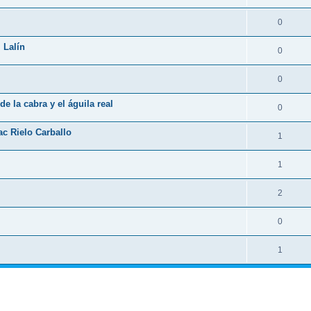
0
 Lalín
0
0
e la cabra y el águila real
0
ac Rielo Carballo
1
1
2
0
1