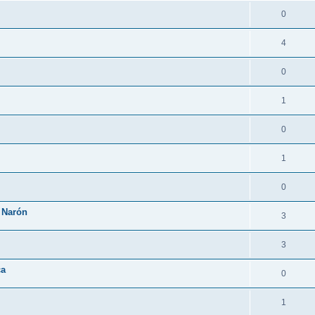
0
4
0
1
0
1
0
 Narón
3
3
ca
0
1