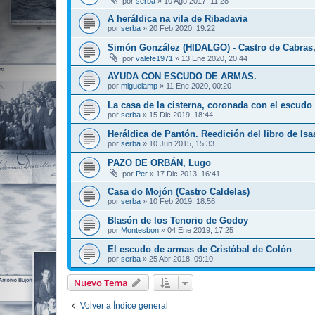
por
serba
»
10 Ago 2017, 11:28
A heráldica na vila de Ribadavia
por
serba
»
20 Feb 2020, 19:22
Simón González (HIDALGO) - Castro de Cabras,
por
valefe1971
»
13 Ene 2020, 20:44
AYUDA CON ESCUDO DE ARMAS.
por
miguelamp
»
11 Ene 2020, 00:20
La casa de la cisterna, coronada con el escudo d
por
serba
»
15 Dic 2019, 18:44
Heráldica de Pantón. Reedición del libro de Isa
por
serba
»
10 Jun 2015, 15:33
PAZO DE ORBÁN, Lugo
por
Per
»
17 Dic 2013, 16:41
Casa do Mojón (Castro Caldelas)
por
serba
»
10 Feb 2019, 18:56
Blasón de los Tenorio de Godoy
por
Montesbon
»
04 Ene 2019, 17:25
El escudo de armas de Cristóbal de Colón
por
serba
»
25 Abr 2018, 09:10
Nuevo Tema
Volver a Índice general