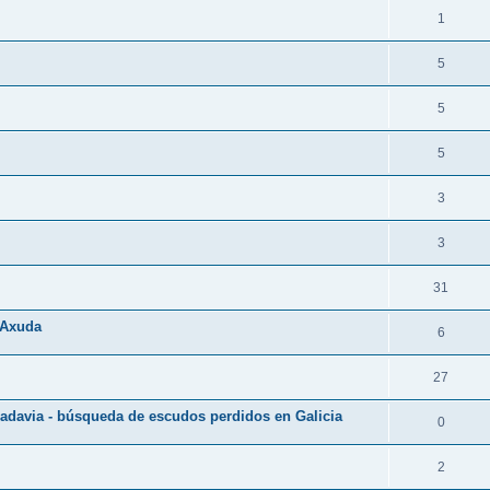
1
5
5
5
3
3
31
- Axuda
6
27
adavia - búsqueda de escudos perdidos en Galicia
0
2