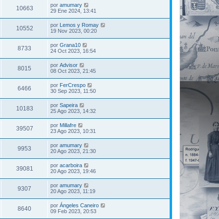
por
amumary
10663
29 Ene 2024, 13:41
por
Lemos y Romay
10552
19 Nov 2023, 00:20
por
Grana10
8733
24 Oct 2023, 16:54
por
Advisor
8015
08 Oct 2023, 21:45
por
FerCrespo
6466
30 Sep 2023, 11:50
por
Sapeira
10183
25 Ago 2023, 14:32
por
Millafre
39507
23 Ago 2023, 10:31
por
amumary
9953
20 Ago 2023, 21:30
por
acarboira
39081
20 Ago 2023, 19:46
por
amumary
9307
20 Ago 2023, 11:19
por
Ángeles Caneiro
8640
09 Feb 2023, 20:53