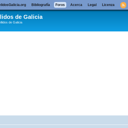
lidosGalicia.org
Bibliografía
Foros
Acerca
Legal
Licenza
lidos de Galicia
llidos de Galicia