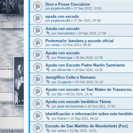
Dios e Posse Corcubion
por
jorgekorku89
»
27 Sep 2022, 22:01
ayuda con escudo
por
jorgekorku89
»
07 Dic 2021, 07:58
Axuda con escudo
por
marvelshine
»
20 Ago 2022, 17:08
Portomarín: bandera y escudo oficial
por
serba
»
13 Ene 2014, 08:40
Ayuda con escudo
por
Pintarraga
»
30 Abr 2022, 12:38
Ayuda con Escudo Padre Martín Sarmiento
por
MGarrote
»
03 Mar 2022, 13:15
Jeroglífico Celta o Romano
por
CLagares
»
01 Feb 2022, 01:10
Ayuda con escudo en San Mateo de Trasancos,
por
Elis
»
08 Dic 2021, 15:31
Ayuda con escudo heráldico Témez
por
pepe the bushman
»
24 Oct 2021, 17:50
Identificación e información sobre esta heráldi
por
Potrón
»
15 Sep 2021, 06:31
Escudo de San Martiño de Mondoñedo (Foz)
por
soneu
»
21 Abr 2021, 14:21