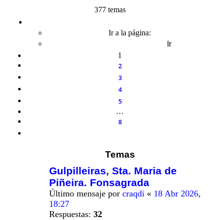
377 temas
Página
1
de
8
Ir a la página:
1
2
3
4
5
…
8
Siguiente
Temas
Gulpilleiras, Sta. Maria de
Piñeira. Fonsagrada
Último mensaje por
craqdi
«
18 Abr 2026,
18:27
Respuestas:
32