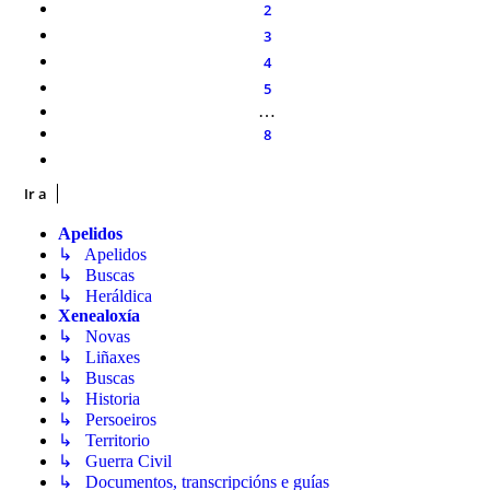
2
3
4
5
…
8
Siguiente
Ir a
Apelidos
↳ Apelidos
↳ Buscas
↳ Heráldica
Xenealoxía
↳ Novas
↳ Liñaxes
↳ Buscas
↳ Historia
↳ Persoeiros
↳ Territorio
↳ Guerra Civil
↳ Documentos, transcripcións e guías