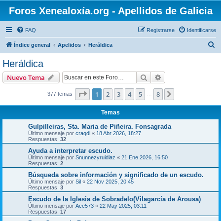
Foros Xenealoxía.org - Apellidos de Galicia
FAQ
Registrarse
Identificarse
B
Índice general
Apelidos
Heráldica
u
Heráldica
s
Buscar
Búsqueda avanzad
Nuevo Tema
c
a
Página
1
de
8
1
2
3
4
5
8
Siguiente
377 temas
…
r
Temas
Gulpilleiras, Sta. Maria de Piñeira. Fonsagrada
Último mensaje por
craqdi
«
18 Abr 2026, 18:27
Respuestas:
32
Ayuda a interpretar escudo.
Último mensaje por
Snunnezyruidiaz
«
21 Ene 2026, 16:50
Respuestas:
2
Búsqueda sobre información y significado de un escudo.
Último mensaje por
Sil
«
22 Nov 2025, 20:45
Respuestas:
3
Escudo de la Iglesia de Sobradelo(Vilagarcía de Arousa)
Último mensaje por
Ace573
«
22 May 2025, 03:11
Respuestas:
17