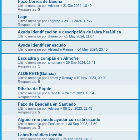
Pazo Correa de Baiona
Último mensaje por
Advisor
«
21 Dic 2024, 10:49
Respuestas:
3
Lago
Último mensaje por
Lagorop
«
29 Jul 2024, 11:56
Respuestas:
8
Axuda identificación e descripción de labra heráldica
Último mensaje por
dlameiro
«
05 May 2024, 11:07
Ayuda identificar escudo
Último mensaje por
Alejandro Ramos
«
04 May 2024, 23:40
Escuadra y compás en Almofrei
Último mensaje por
amumary
«
29 Ene 2024, 13:41
Respuestas:
1
ALDERETE(Galicia)
Último mensaje por
Lemos y Romay
«
19 Nov 2023, 00:20
Respuestas:
5
Ribeira de Piquín
Último mensaje por
Grana10
«
24 Oct 2023, 16:54
Respuestas:
5
Pazo de Bendaña en Santiado
Último mensaje por
Advisor
«
08 Oct 2023, 21:45
Respuestas:
5
Alguien me puede ayudar con este escudo
Último mensaje por
FerCrespo
«
30 Sep 2023, 11:50
Respuestas:
3
Labra heráldica inédita
Último mensaje por
Sapeira
«
25 Ago 2023, 14:32