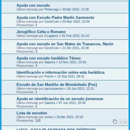
Ayuda con escudo
Último mensaje por
Pintarraga
«
30 Abr 2022, 12:38
Ayuda con Escudo Padre Martín Sarmiento
Último mensaje por
GeneCoto
«
03 Mar 2022, 22:59
Respuestas:
1
Jeroglífico Celta o Romano
Último mensaje por
CLagares
«
01 Feb 2022, 01:10
Ayuda con escudo en San Mateo de Trasancos, Narón
Último mensaje por
GeneCoto
«
21 Dic 2021, 22:38
Respuestas:
3
Ayuda con escudo heráldico Témez
Último mensaje por
Sapeira
«
13 Nov 2021, 23:45
Respuestas:
3
Identificación e información sobre esta heráldica
Último mensaje por
Potrón
«
15 Sep 2021, 06:31
Escudo de San Martiño de Mondoñedo (Foz)
Último mensaje por
pacosuances
«
16 Jun 2021, 12:31
Respuestas:
1
Ayuda en identificación de un escudo jienennse
Último mensaje por
Sapeira
«
07 Jun 2021, 20:36
Respuestas:
2
Lista de escudos
Último mensaje por
soneu
«
20 Abr 2021, 23:19
Respuestas:
122
1
2