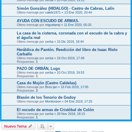
Simón González (HIDALGO) - Castro de Cabras, Lalín
Último mensaje por
valefe1971
«
13 Ene 2020, 20:44
AYUDA CON ESCUDO DE ARMAS.
Último mensaje por
miguelamp
«
11 Ene 2020, 00:20
La casa de la cisterna, coronada con el escudo de la cabra y
el águila real
Último mensaje por
serba
«
15 Dic 2019, 18:44
Heráldica de Pantón. Reedición del libro de Isaac Rielo
Carballo
Último mensaje por
serba
«
19 Oct 2019, 17:49
Respuestas:
1
PAZO DE ORBÁN, Lugo
Último mensaje por
serba
«
10 Oct 2019, 19:53
Respuestas:
1
Casa do Mojón (Castro Caldelas)
Último mensaje por
Breo-jan
«
16 Feb 2019, 17:05
Respuestas:
2
Blasón de los Tenorio de Godoy
Último mensaje por
Montesbon
«
04 Ene 2019, 17:25
El escudo de armas de Cristóbal de Colón
Último mensaje por
serba
«
28 Nov 2018, 18:13
Respuestas:
1
Nuevo Tema