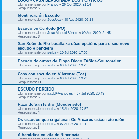
LUGO - CASA BLASONADA DOS PÓRTICOS
Último mensaje por
Franco
«
29 Oct 2020, 21:14
Respuestas:
5
Identificación Escudo
Último mensaje por
JotaJota
«
30 Ago 2020, 02:14
Escudo en Cerdedo (PO)
Último mensaje por
José Manuel Bértolo
«
09 Ago 2020, 21:45
Respuestas:
3
San Xoán de Río baralla xa dúas opcións para o seu novo
escudo e bandeira
Último mensaje por
serba
«
20 Jul 2020, 17:36
Escudo de armas do Bispo Diego Zúñiga-Soutomaior
Último mensaje por
serba
«
09 Jul 2020, 13:23
Casa con escudo en Vilaronte (Foz)
Último mensaje por
serba
«
09 Jul 2020, 13:20
Respuestas:
11
ESCUDO PERDIDO
Último mensaje por
jccdd@yahoo.es
«
07 Jul 2020, 20:49
Respuestas:
6
Pazo de San Isidro (Mondoñedo)
Último mensaje por
serba
«
15 Abr 2020, 17:57
Respuestas:
4
Os escudos que engalanan Os Ancares esixen atención
Último mensaje por
serba
«
07 Abr 2020, 19:11
Respuestas:
3
A heráldica na vila de Ribadavia
Último mensaje por
serba
«
20 Feb 2020, 19:22