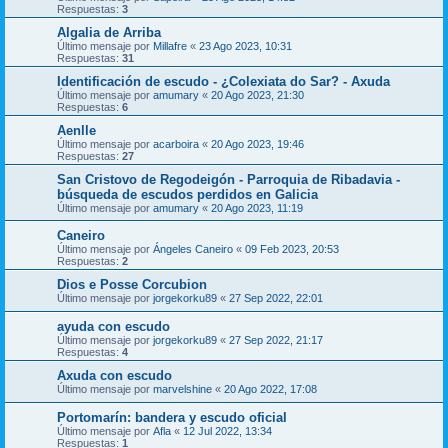
Respuestas:
3
Algalia de Arriba
Último mensaje por
Millafre
«
23 Ago 2023, 10:31
Respuestas:
31
Identificación de escudo - ¿Colexiata do Sar? - Axuda
Último mensaje por
amumary
«
20 Ago 2023, 21:30
Respuestas:
6
Aenlle
Último mensaje por
acarboira
«
20 Ago 2023, 19:46
Respuestas:
27
San Cristovo de Regodeigón - Parroquia de Ribadavia -
búsqueda de escudos perdidos en Galicia
Último mensaje por
amumary
«
20 Ago 2023, 11:19
Caneiro
Último mensaje por
Ángeles Caneiro
«
09 Feb 2023, 20:53
Respuestas:
2
Dios e Posse Corcubion
Último mensaje por
jorgekorku89
«
27 Sep 2022, 22:01
ayuda con escudo
Último mensaje por
jorgekorku89
«
27 Sep 2022, 21:17
Respuestas:
4
Axuda con escudo
Último mensaje por
marvelshine
«
20 Ago 2022, 17:08
Portomarín: bandera y escudo oficial
Último mensaje por
Afla
«
12 Jul 2022, 13:34
Respuestas:
1