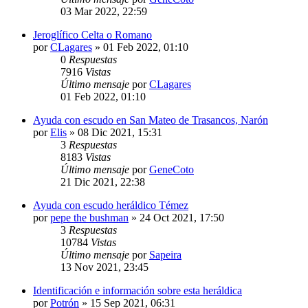
03 Mar 2022, 22:59
Jeroglífico Celta o Romano
por
CLagares
»
01 Feb 2022, 01:10
0
Respuestas
7916
Vistas
Último mensaje
por
CLagares
01 Feb 2022, 01:10
Ayuda con escudo en San Mateo de Trasancos, Narón
por
Elis
»
08 Dic 2021, 15:31
3
Respuestas
8183
Vistas
Último mensaje
por
GeneCoto
21 Dic 2021, 22:38
Ayuda con escudo heráldico Témez
por
pepe the bushman
»
24 Oct 2021, 17:50
3
Respuestas
10784
Vistas
Último mensaje
por
Sapeira
13 Nov 2021, 23:45
Identificación e información sobre esta heráldica
por
Potrón
»
15 Sep 2021, 06:31