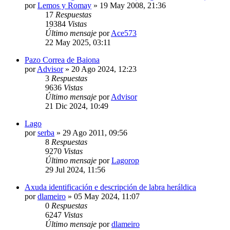
por
Lemos y Romay
»
19 May 2008, 21:36
17
Respuestas
19384
Vistas
Último mensaje
por
Ace573
22 May 2025, 03:11
Pazo Correa de Baiona
por
Advisor
»
20 Ago 2024, 12:23
3
Respuestas
9636
Vistas
Último mensaje
por
Advisor
21 Dic 2024, 10:49
Lago
por
serba
»
29 Ago 2011, 09:56
8
Respuestas
9270
Vistas
Último mensaje
por
Lagorop
29 Jul 2024, 11:56
Axuda identificación e descripción de labra heráldica
por
dlameiro
»
05 May 2024, 11:07
0
Respuestas
6247
Vistas
Último mensaje
por
dlameiro