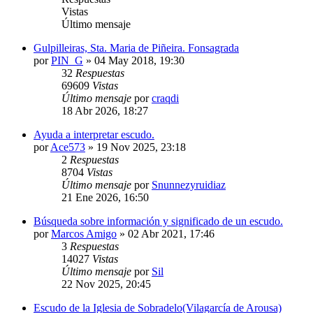
Vistas
Último mensaje
Gulpilleiras, Sta. Maria de Piñeira. Fonsagrada
por
PIN_G
»
04 May 2018, 19:30
32
Respuestas
69609
Vistas
Último mensaje
por
craqdi
18 Abr 2026, 18:27
Ayuda a interpretar escudo.
por
Ace573
»
19 Nov 2025, 23:18
2
Respuestas
8704
Vistas
Último mensaje
por
Snunnezyruidiaz
21 Ene 2026, 16:50
Búsqueda sobre información y significado de un escudo.
por
Marcos Amigo
»
02 Abr 2021, 17:46
3
Respuestas
14027
Vistas
Último mensaje
por
Sil
22 Nov 2025, 20:45
Escudo de la Iglesia de Sobradelo(Vilagarcía de Arousa)