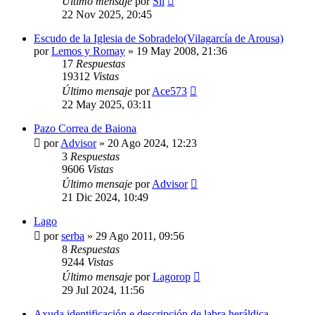
Último mensaje
por
Sil
22 Nov 2025, 20:45
Escudo de la Iglesia de Sobradelo(Vilagarcía de Arousa)
por
Lemos y Romay
»
19 May 2008, 21:36
17
Respuestas
19312
Vistas
Último mensaje
por
Ace573
22 May 2025, 03:11
Pazo Correa de Baiona
por
Advisor
»
20 Ago 2024, 12:23
3
Respuestas
9606
Vistas
Último mensaje
por
Advisor
21 Dic 2024, 10:49
Lago
por
serba
»
29 Ago 2011, 09:56
8
Respuestas
9244
Vistas
Último mensaje
por
Lagorop
29 Jul 2024, 11:56
Axuda identificación e descripción de labra heráldica