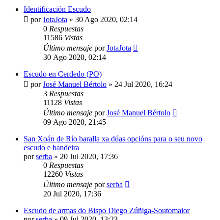
Identificación Escudo
por
JotaJota
»
30 Ago 2020, 02:14
0
Respuestas
11586
Vistas
Último mensaje
por
JotaJota
30 Ago 2020, 02:14
Escudo en Cerdedo (PO)
por
José Manuel Bértolo
»
24 Jul 2020, 16:24
3
Respuestas
11128
Vistas
Último mensaje
por
José Manuel Bértolo
09 Ago 2020, 21:45
San Xoán de Río baralla xa dúas opcións para o seu novo
escudo e bandeira
por
serba
»
20 Jul 2020, 17:36
0
Respuestas
12260
Vistas
Último mensaje
por
serba
20 Jul 2020, 17:36
Escudo de armas do Bispo Diego Zúñiga-Soutomaior
por
serba
»
09 Jul 2020, 13:23