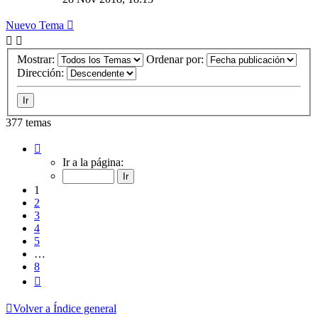
Nuevo Tema
Mostrar:
Ordenar por:
Dirección:
377 temas
Página
1
Ir a la página:
de
8
1
2
3
4
5
…
8
Siguiente
Volver a Índice general