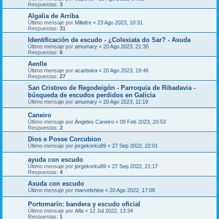
Respuestas:
3
Algalia de Arriba
Último mensaje por
Millafre
«
23 Ago 2023, 10:31
Respuestas:
31
Identificación de escudo - ¿Colexiata do Sar? - Axuda
Último mensaje por
amumary
«
20 Ago 2023, 21:30
Respuestas:
6
Aenlle
Último mensaje por
acarboira
«
20 Ago 2023, 19:46
Respuestas:
27
San Cristovo de Regodeigón - Parroquia de Ribadavia -
búsqueda de escudos perdidos en Galicia
Último mensaje por
amumary
«
20 Ago 2023, 11:19
Caneiro
Último mensaje por
Ángeles Caneiro
«
09 Feb 2023, 20:53
Respuestas:
2
Dios e Posse Corcubion
Último mensaje por
jorgekorku89
«
27 Sep 2022, 22:01
ayuda con escudo
Último mensaje por
jorgekorku89
«
27 Sep 2022, 21:17
Respuestas:
4
Axuda con escudo
Último mensaje por
marvelshine
«
20 Ago 2022, 17:08
Portomarín: bandera y escudo oficial
Último mensaje por
Afla
«
12 Jul 2022, 13:34
Respuestas:
1