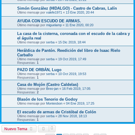
Simón González (HIDALGO) - Castro de Cabras, Lalín
Último mensaje por
valefe1971
«
13 Ene 2020, 20:44
AYUDA CON ESCUDO DE ARMAS.
Último mensaje por
miguelamp
«
11 Ene 2020, 00:20
La casa de la cisterna, coronada con el escudo de la cabra y
el águila real
Último mensaje por
serba
«
15 Dic 2019, 18:44
Heráldica de Pantón. Reedición del libro de Isaac Rielo
Carballo
Último mensaje por
serba
«
19 Oct 2019, 17:49
Respuestas:
1
PAZO DE ORBÁN, Lugo
Último mensaje por
serba
«
10 Oct 2019, 19:53
Respuestas:
1
Casa do Mojón (Castro Caldelas)
Último mensaje por
Breo-jan
«
16 Feb 2019, 17:05
Respuestas:
2
Blasón de los Tenorio de Godoy
Último mensaje por
Montesbon
«
04 Ene 2019, 17:25
El escudo de armas de Cristóbal de Colón
Último mensaje por
serba
«
28 Nov 2018, 18:13
Respuestas:
1
Nuevo Tema