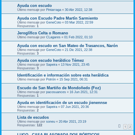
Ayuda con escudo
Último mensaje por
Pintarraga
«
30 Abr 2022, 12:38
Ayuda con Escudo Padre Martín Sarmiento
Último mensaje por
GeneCoto
«
03 Mar 2022, 22:59
Respuestas:
1
Jeroglífico Celta o Romano
Último mensaje por
CLagares
«
01 Feb 2022, 01:10
Ayuda con escudo en San Mateo de Trasancos, Narón
Último mensaje por
GeneCoto
«
21 Dic 2021, 22:38
Respuestas:
3
Ayuda con escudo heráldico Témez
Último mensaje por
Sapeira
«
13 Nov 2021, 23:45
Respuestas:
3
Identificación e información sobre esta heráldica
Último mensaje por
Potrón
«
15 Sep 2021, 06:31
Escudo de San Martiño de Mondoñedo (Foz)
Último mensaje por
pacosuances
«
16 Jun 2021, 12:31
Respuestas:
1
Ayuda en identificación de un escudo jienennse
Último mensaje por
Sapeira
«
07 Jun 2021, 20:36
Respuestas:
2
Lista de escudos
Último mensaje por
soneu
«
20 Abr 2021, 23:19
Respuestas:
122
1
2
LUGO - CASA BLASONADA DOS PÓRTICOS