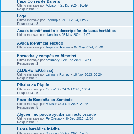
Pazo Correa de Baiona
Último mensaje por
Advisor
«
21 Dic 2024, 10:49
Respuestas:
3
Lago
Último mensaje por
Lagorop
«
29 Jul 2024, 11:56
Respuestas:
8
Axuda identificación e descripción de labra heráldica
Último mensaje por
dlameiro
«
05 May 2024, 11:07
Ayuda identificar escudo
Último mensaje por
Alejandro Ramos
«
04 May 2024, 23:40
Escuadra y compás en Almofrei
Último mensaje por
amumary
«
29 Ene 2024, 13:41
Respuestas:
1
ALDERETE(Galicia)
Último mensaje por
Lemos y Romay
«
19 Nov 2023, 00:20
Respuestas:
5
Ribeira de Piquín
Último mensaje por
Grana10
«
24 Oct 2023, 16:54
Respuestas:
5
Pazo de Bendaña en Santiado
Último mensaje por
Advisor
«
08 Oct 2023, 21:45
Respuestas:
5
Alguien me puede ayudar con este escudo
Último mensaje por
FerCrespo
«
30 Sep 2023, 11:50
Respuestas:
3
Labra heráldica inédita
Último mensaje por
Sapeira
«
25 Ago 2023, 14:32