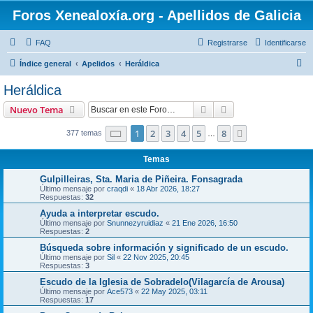
Foros Xenealoxía.org - Apellidos de Galicia
FAQ
Registrarse
Identificarse
B
Índice general
Apelidos
Heráldica
u
Heráldica
s
Buscar
Búsqueda avanzad
Nuevo Tema
c
a
Página
1
de
8
1
2
3
4
5
8
Siguiente
377 temas
…
r
Temas
Gulpilleiras, Sta. Maria de Piñeira. Fonsagrada
Último mensaje por
craqdi
«
18 Abr 2026, 18:27
Respuestas:
32
Ayuda a interpretar escudo.
Último mensaje por
Snunnezyruidiaz
«
21 Ene 2026, 16:50
Respuestas:
2
Búsqueda sobre información y significado de un escudo.
Último mensaje por
Sil
«
22 Nov 2025, 20:45
Respuestas:
3
Escudo de la Iglesia de Sobradelo(Vilagarcía de Arousa)
Último mensaje por
Ace573
«
22 May 2025, 03:11
Respuestas:
17