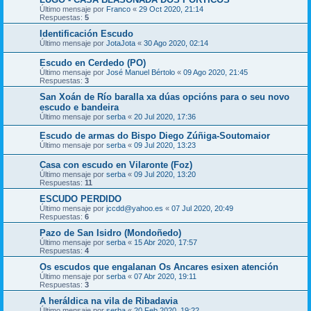
Último mensaje por
Franco
«
29 Oct 2020, 21:14
Respuestas:
5
Identificación Escudo
Último mensaje por
JotaJota
«
30 Ago 2020, 02:14
Escudo en Cerdedo (PO)
Último mensaje por
José Manuel Bértolo
«
09 Ago 2020, 21:45
Respuestas:
3
San Xoán de Río baralla xa dúas opcións para o seu novo
escudo e bandeira
Último mensaje por
serba
«
20 Jul 2020, 17:36
Escudo de armas do Bispo Diego Zúñiga-Soutomaior
Último mensaje por
serba
«
09 Jul 2020, 13:23
Casa con escudo en Vilaronte (Foz)
Último mensaje por
serba
«
09 Jul 2020, 13:20
Respuestas:
11
ESCUDO PERDIDO
Último mensaje por
jccdd@yahoo.es
«
07 Jul 2020, 20:49
Respuestas:
6
Pazo de San Isidro (Mondoñedo)
Último mensaje por
serba
«
15 Abr 2020, 17:57
Respuestas:
4
Os escudos que engalanan Os Ancares esixen atención
Último mensaje por
serba
«
07 Abr 2020, 19:11
Respuestas:
3
A heráldica na vila de Ribadavia
Último mensaje por
serba
«
20 Feb 2020, 19:22