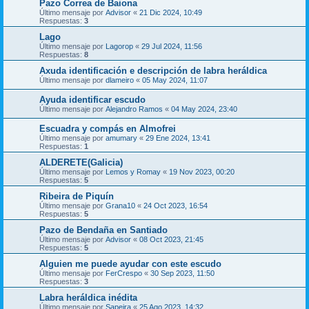
Pazo Correa de Baiona
Último mensaje por
Advisor
«
21 Dic 2024, 10:49
Respuestas:
3
Lago
Último mensaje por
Lagorop
«
29 Jul 2024, 11:56
Respuestas:
8
Axuda identificación e descripción de labra heráldica
Último mensaje por
dlameiro
«
05 May 2024, 11:07
Ayuda identificar escudo
Último mensaje por
Alejandro Ramos
«
04 May 2024, 23:40
Escuadra y compás en Almofrei
Último mensaje por
amumary
«
29 Ene 2024, 13:41
Respuestas:
1
ALDERETE(Galicia)
Último mensaje por
Lemos y Romay
«
19 Nov 2023, 00:20
Respuestas:
5
Ribeira de Piquín
Último mensaje por
Grana10
«
24 Oct 2023, 16:54
Respuestas:
5
Pazo de Bendaña en Santiado
Último mensaje por
Advisor
«
08 Oct 2023, 21:45
Respuestas:
5
Alguien me puede ayudar con este escudo
Último mensaje por
FerCrespo
«
30 Sep 2023, 11:50
Respuestas:
3
Labra heráldica inédita
Último mensaje por
Sapeira
«
25 Ago 2023, 14:32