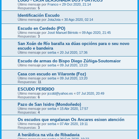
LUGO - CASA BLASONADA DOS PÓRTICOS
Último mensaje por
Franco
«
29 Oct 2020, 21:14
Respuestas:
5
Identificación Escudo
Último mensaje por
JotaJota
«
30 Ago 2020, 02:14
Escudo en Cerdedo (PO)
Último mensaje por
José Manuel Bértolo
«
09 Ago 2020, 21:45
Respuestas:
3
San Xoán de Río baralla xa dúas opcións para o seu novo
escudo e bandeira
Último mensaje por
serba
«
20 Jul 2020, 17:36
Escudo de armas do Bispo Diego Zúñiga-Soutomaior
Último mensaje por
serba
«
09 Jul 2020, 13:23
Casa con escudo en Vilaronte (Foz)
Último mensaje por
serba
«
09 Jul 2020, 13:20
Respuestas:
11
ESCUDO PERDIDO
Último mensaje por
jccdd@yahoo.es
«
07 Jul 2020, 20:49
Respuestas:
6
Pazo de San Isidro (Mondoñedo)
Último mensaje por
serba
«
15 Abr 2020, 17:57
Respuestas:
4
Os escudos que engalanan Os Ancares esixen atención
Último mensaje por
serba
«
07 Abr 2020, 19:11
Respuestas:
3
A heráldica na vila de Ribadavia
Último mensaje por
serba
«
20 Feb 2020, 19:22