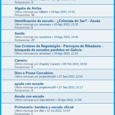
Respuestas:
3
Algalia de Arriba
Último mensaje por
Millafre
«
23 Ago 2023, 10:31
Respuestas:
31
Identificación de escudo - ¿Colexiata do Sar? - Axuda
Último mensaje por
amumary
«
20 Ago 2023, 21:30
Respuestas:
6
Aenlle
Último mensaje por
acarboira
«
20 Ago 2023, 19:46
Respuestas:
27
San Cristovo de Regodeigón - Parroquia de Ribadavia -
búsqueda de escudos perdidos en Galicia
Último mensaje por
amumary
«
20 Ago 2023, 11:19
Caneiro
Último mensaje por
Ángeles Caneiro
«
09 Feb 2023, 20:53
Respuestas:
2
Dios e Posse Corcubion
Último mensaje por
jorgekorku89
«
27 Sep 2022, 22:01
ayuda con escudo
Último mensaje por
jorgekorku89
«
27 Sep 2022, 21:17
Respuestas:
4
Axuda con escudo
Último mensaje por
marvelshine
«
20 Ago 2022, 17:08
Portomarín: bandera y escudo oficial
Último mensaje por
Afla
«
12 Jul 2022, 13:34
Respuestas:
1