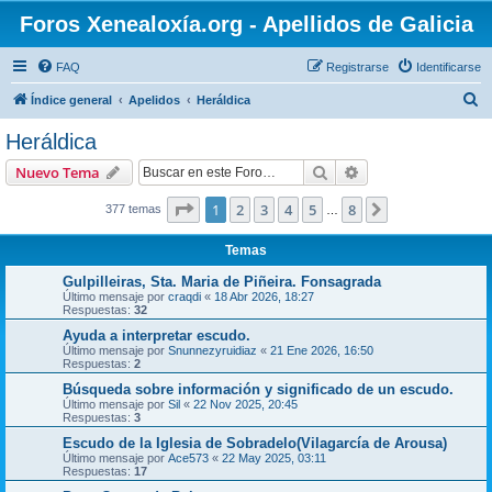
Foros Xenealoxía.org - Apellidos de Galicia
FAQ
Registrarse
Identificarse
B
Índice general
Apelidos
Heráldica
u
Heráldica
s
Buscar
Búsqueda avanzad
Nuevo Tema
c
a
Página
1
de
8
1
2
3
4
5
8
Siguiente
377 temas
…
r
Temas
Gulpilleiras, Sta. Maria de Piñeira. Fonsagrada
Último mensaje por
craqdi
«
18 Abr 2026, 18:27
Respuestas:
32
Ayuda a interpretar escudo.
Último mensaje por
Snunnezyruidiaz
«
21 Ene 2026, 16:50
Respuestas:
2
Búsqueda sobre información y significado de un escudo.
Último mensaje por
Sil
«
22 Nov 2025, 20:45
Respuestas:
3
Escudo de la Iglesia de Sobradelo(Vilagarcía de Arousa)
Último mensaje por
Ace573
«
22 May 2025, 03:11
Respuestas:
17