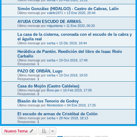
Simón González (HIDALGO) - Castro de Cabras, Lalín
Último mensaje por
valefe1971
«
13 Ene 2020, 20:44
AYUDA CON ESCUDO DE ARMAS.
Último mensaje por
miguelamp
«
11 Ene 2020, 00:20
La casa de la cisterna, coronada con el escudo de la cabra y
el águila real
Último mensaje por
serba
«
15 Dic 2019, 18:44
Heráldica de Pantón. Reedición del libro de Isaac Rielo
Carballo
Último mensaje por
serba
«
19 Oct 2019, 17:49
Respuestas:
1
PAZO DE ORBÁN, Lugo
Último mensaje por
serba
«
10 Oct 2019, 19:53
Respuestas:
1
Casa do Mojón (Castro Caldelas)
Último mensaje por
Breo-jan
«
16 Feb 2019, 17:05
Respuestas:
2
Blasón de los Tenorio de Godoy
Último mensaje por
Montesbon
«
04 Ene 2019, 17:25
El escudo de armas de Cristóbal de Colón
Último mensaje por
serba
«
28 Nov 2018, 18:13
Respuestas:
1
Nuevo Tema