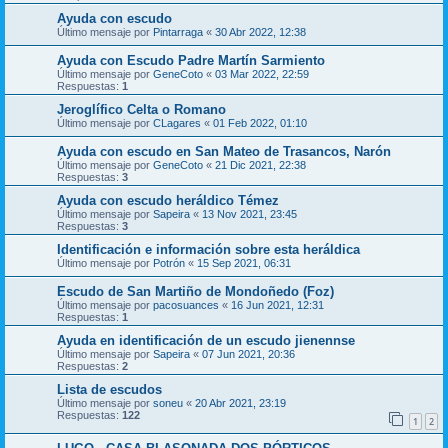
Ayuda con escudo
Último mensaje por
Pintarraga
«
30 Abr 2022, 12:38
Ayuda con Escudo Padre Martín Sarmiento
Último mensaje por
GeneCoto
«
03 Mar 2022, 22:59
Respuestas:
1
Jeroglífico Celta o Romano
Último mensaje por
CLagares
«
01 Feb 2022, 01:10
Ayuda con escudo en San Mateo de Trasancos, Narón
Último mensaje por
GeneCoto
«
21 Dic 2021, 22:38
Respuestas:
3
Ayuda con escudo heráldico Témez
Último mensaje por
Sapeira
«
13 Nov 2021, 23:45
Respuestas:
3
Identificación e información sobre esta heráldica
Último mensaje por
Potrón
«
15 Sep 2021, 06:31
Escudo de San Martiño de Mondoñedo (Foz)
Último mensaje por
pacosuances
«
16 Jun 2021, 12:31
Respuestas:
1
Ayuda en identificación de un escudo jienennse
Último mensaje por
Sapeira
«
07 Jun 2021, 20:36
Respuestas:
2
Lista de escudos
Último mensaje por
soneu
«
20 Abr 2021, 23:19
Respuestas:
122
1
2