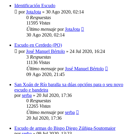
Identificación Escudo
por
JotaJota
»
30 Ago 2020, 02:14
0
Respuestas
11595
Vistas
Último mensaje
por
JotaJota
30 Ago 2020, 02:14
Escudo en Cerdedo (PO)
por
José Manuel Bértolo
»
24 Jul 2020, 16:24
3
Respuestas
11136
Vistas
Último mensaje
por
José Manuel Bértolo
09 Ago 2020, 21:45
San Xoán de Río baralla xa dúas opcións para o seu novo
escudo e bandeira
por
serba
»
20 Jul 2020, 17:36
0
Respuestas
12265
Vistas
Último mensaje
por
serba
20 Jul 2020, 17:36
Escudo de armas do Bispo Diego Zúñiga-Soutomaior
por
serba
»
09 Jul 2020, 13:23