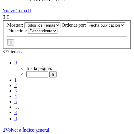
Nuevo Tema
Mostrar:
Ordenar por:
Dirección:
377 temas
Página
1
Ir a la página:
de
8
1
2
3
4
5
…
8
Siguiente
Volver a Índice general