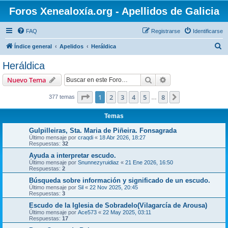
Foros Xenealoxía.org - Apellidos de Galicia
FAQ
Registrarse
Identificarse
B
Índice general
Apelidos
Heráldica
u
Heráldica
s
Buscar
Búsqueda avanzad
Nuevo Tema
c
a
Página
1
de
8
1
2
3
4
5
8
Siguiente
377 temas
…
r
Temas
Gulpilleiras, Sta. Maria de Piñeira. Fonsagrada
Último mensaje por
craqdi
«
18 Abr 2026, 18:27
Respuestas:
32
Ayuda a interpretar escudo.
Último mensaje por
Snunnezyruidiaz
«
21 Ene 2026, 16:50
Respuestas:
2
Búsqueda sobre información y significado de un escudo.
Último mensaje por
Sil
«
22 Nov 2025, 20:45
Respuestas:
3
Escudo de la Iglesia de Sobradelo(Vilagarcía de Arousa)
Último mensaje por
Ace573
«
22 May 2025, 03:11
Respuestas:
17