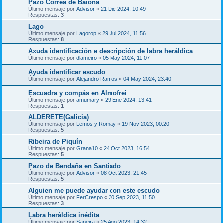
Pazo Correa de Baiona
Último mensaje por
Advisor
«
21 Dic 2024, 10:49
Respuestas:
3
Lago
Último mensaje por
Lagorop
«
29 Jul 2024, 11:56
Respuestas:
8
Axuda identificación e descripción de labra heráldica
Último mensaje por
dlameiro
«
05 May 2024, 11:07
Ayuda identificar escudo
Último mensaje por
Alejandro Ramos
«
04 May 2024, 23:40
Escuadra y compás en Almofrei
Último mensaje por
amumary
«
29 Ene 2024, 13:41
Respuestas:
1
ALDERETE(Galicia)
Último mensaje por
Lemos y Romay
«
19 Nov 2023, 00:20
Respuestas:
5
Ribeira de Piquín
Último mensaje por
Grana10
«
24 Oct 2023, 16:54
Respuestas:
5
Pazo de Bendaña en Santiado
Último mensaje por
Advisor
«
08 Oct 2023, 21:45
Respuestas:
5
Alguien me puede ayudar con este escudo
Último mensaje por
FerCrespo
«
30 Sep 2023, 11:50
Respuestas:
3
Labra heráldica inédita
Último mensaje por
Sapeira
«
25 Ago 2023, 14:32