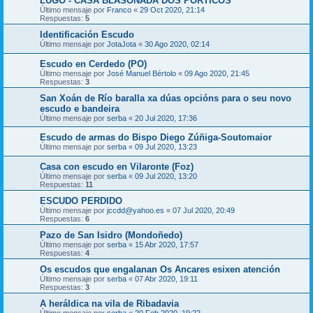
LUGO - CASA BLASONADA DOS PÓRTICOS
Último mensaje por
Franco
«
29 Oct 2020, 21:14
Respuestas:
5
Identificación Escudo
Último mensaje por
JotaJota
«
30 Ago 2020, 02:14
Escudo en Cerdedo (PO)
Último mensaje por
José Manuel Bértolo
«
09 Ago 2020, 21:45
Respuestas:
3
San Xoán de Río baralla xa dúas opcións para o seu novo
escudo e bandeira
Último mensaje por
serba
«
20 Jul 2020, 17:36
Escudo de armas do Bispo Diego Zúñiga-Soutomaior
Último mensaje por
serba
«
09 Jul 2020, 13:23
Casa con escudo en Vilaronte (Foz)
Último mensaje por
serba
«
09 Jul 2020, 13:20
Respuestas:
11
ESCUDO PERDIDO
Último mensaje por
jccdd@yahoo.es
«
07 Jul 2020, 20:49
Respuestas:
6
Pazo de San Isidro (Mondoñedo)
Último mensaje por
serba
«
15 Abr 2020, 17:57
Respuestas:
4
Os escudos que engalanan Os Ancares esixen atención
Último mensaje por
serba
«
07 Abr 2020, 19:11
Respuestas:
3
A heráldica na vila de Ribadavia
Último mensaje por
serba
«
20 Feb 2020, 19:22