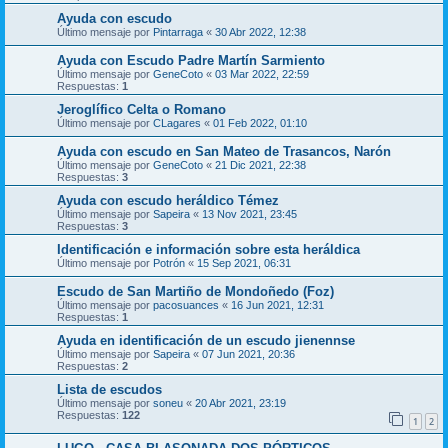
Ayuda con escudo
Último mensaje por
Pintarraga
«
30 Abr 2022, 12:38
Ayuda con Escudo Padre Martín Sarmiento
Último mensaje por
GeneCoto
«
03 Mar 2022, 22:59
Respuestas:
1
Jeroglífico Celta o Romano
Último mensaje por
CLagares
«
01 Feb 2022, 01:10
Ayuda con escudo en San Mateo de Trasancos, Narón
Último mensaje por
GeneCoto
«
21 Dic 2021, 22:38
Respuestas:
3
Ayuda con escudo heráldico Témez
Último mensaje por
Sapeira
«
13 Nov 2021, 23:45
Respuestas:
3
Identificación e información sobre esta heráldica
Último mensaje por
Potrón
«
15 Sep 2021, 06:31
Escudo de San Martiño de Mondoñedo (Foz)
Último mensaje por
pacosuances
«
16 Jun 2021, 12:31
Respuestas:
1
Ayuda en identificación de un escudo jienennse
Último mensaje por
Sapeira
«
07 Jun 2021, 20:36
Respuestas:
2
Lista de escudos
Último mensaje por
soneu
«
20 Abr 2021, 23:19
Respuestas:
122
1
2