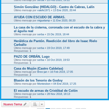
Simón González (HIDALGO) - Castro de Cabras, Lalín
Último mensaje por
valefe1971
«
13 Ene 2020, 20:44
AYUDA CON ESCUDO DE ARMAS.
Último mensaje por
miguelamp
«
11 Ene 2020, 00:20
La casa de la cisterna, coronada con el escudo de la cabra y
el águila real
Último mensaje por
serba
«
15 Dic 2019, 18:44
Heráldica de Pantón. Reedición del libro de Isaac Rielo
Carballo
Último mensaje por
serba
«
19 Oct 2019, 17:49
Respuestas:
1
PAZO DE ORBÁN, Lugo
Último mensaje por
serba
«
10 Oct 2019, 19:53
Respuestas:
1
Casa do Mojón (Castro Caldelas)
Último mensaje por
Breo-jan
«
16 Feb 2019, 17:05
Respuestas:
2
Blasón de los Tenorio de Godoy
Último mensaje por
Montesbon
«
04 Ene 2019, 17:25
El escudo de armas de Cristóbal de Colón
Último mensaje por
serba
«
28 Nov 2018, 18:13
Respuestas:
1
Nuevo Tema