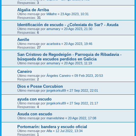
Respuestas:
3
Algalia de Arriba
Último mensaje por
Millafre
«
23 Ago 2023, 10:31
Respuestas:
31
Identificación de escudo - ¿Colexiata do Sar? - Axuda
Último mensaje por
amumary
«
20 Ago 2023, 21:30
Respuestas:
6
Aenlle
Último mensaje por
acarboira
«
20 Ago 2023, 19:46
Respuestas:
27
San Cristovo de Regodeigón - Parroquia de Ribadavia -
búsqueda de escudos perdidos en Galicia
Último mensaje por
amumary
«
20 Ago 2023, 11:19
Caneiro
Último mensaje por
Ángeles Caneiro
«
09 Feb 2023, 20:53
Respuestas:
2
Dios e Posse Corcubion
Último mensaje por
jorgekorku89
«
27 Sep 2022, 22:01
ayuda con escudo
Último mensaje por
jorgekorku89
«
27 Sep 2022, 21:17
Respuestas:
4
Axuda con escudo
Último mensaje por
marvelshine
«
20 Ago 2022, 17:08
Portomarín: bandera y escudo oficial
Último mensaje por
Afla
«
12 Jul 2022, 13:34
Respuestas:
1