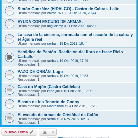
Simón González (HIDALGO) - Castro de Cabras, Lalín
Último mensaje por
valefe1971
«
13 Ene 2020, 20:44
AYUDA CON ESCUDO DE ARMAS.
Último mensaje por
miguelamp
«
11 Ene 2020, 00:20
La casa de la cisterna, coronada con el escudo de la cabra y
el águila real
Último mensaje por
serba
«
15 Dic 2019, 18:44
Heráldica de Pantón. Reedición del libro de Isaac Rielo
Carballo
Último mensaje por
serba
«
19 Oct 2019, 17:49
Respuestas:
1
PAZO DE ORBÁN, Lugo
Último mensaje por
serba
«
10 Oct 2019, 19:53
Respuestas:
1
Casa do Mojón (Castro Caldelas)
Último mensaje por
Breo-jan
«
16 Feb 2019, 17:05
Respuestas:
2
Blasón de los Tenorio de Godoy
Último mensaje por
Montesbon
«
04 Ene 2019, 17:25
El escudo de armas de Cristóbal de Colón
Último mensaje por
serba
«
28 Nov 2018, 18:13
Respuestas:
1
Nuevo Tema