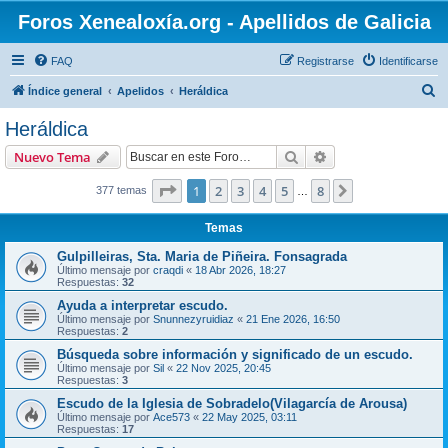
Foros Xenealoxía.org - Apellidos de Galicia
FAQ
Registrarse
Identificarse
B
Índice general
Apelidos
Heráldica
u
Heráldica
s
Buscar
Búsqueda avanzad
Nuevo Tema
c
a
Página
1
de
8
1
2
3
4
5
8
Siguiente
377 temas
…
r
Temas
Gulpilleiras, Sta. Maria de Piñeira. Fonsagrada
Último mensaje por
craqdi
«
18 Abr 2026, 18:27
Respuestas:
32
Ayuda a interpretar escudo.
Último mensaje por
Snunnezyruidiaz
«
21 Ene 2026, 16:50
Respuestas:
2
Búsqueda sobre información y significado de un escudo.
Último mensaje por
Sil
«
22 Nov 2025, 20:45
Respuestas:
3
Escudo de la Iglesia de Sobradelo(Vilagarcía de Arousa)
Último mensaje por
Ace573
«
22 May 2025, 03:11
Respuestas:
17