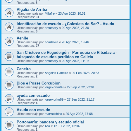
Respuestas:
3
Algalia de Arriba
Último mensaje por
Millafre
«
23 Ago 2023, 10:31
Respuestas:
31
Identificación de escudo - ¿Colexiata do Sar? - Axuda
Último mensaje por
amumary
«
20 Ago 2023, 21:30
Respuestas:
6
Aenlle
Último mensaje por
acarboira
«
20 Ago 2023, 19:46
Respuestas:
27
San Cristovo de Regodeigón - Parroquia de Ribadavia -
búsqueda de escudos perdidos en Galicia
Último mensaje por
amumary
«
20 Ago 2023, 11:19
Caneiro
Último mensaje por
Ángeles Caneiro
«
09 Feb 2023, 20:53
Respuestas:
2
Dios e Posse Corcubion
Último mensaje por
jorgekorku89
«
27 Sep 2022, 22:01
ayuda con escudo
Último mensaje por
jorgekorku89
«
27 Sep 2022, 21:17
Respuestas:
4
Axuda con escudo
Último mensaje por
marvelshine
«
20 Ago 2022, 17:08
Portomarín: bandera y escudo oficial
Último mensaje por
Afla
«
12 Jul 2022, 13:34
Respuestas:
1