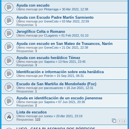
Ayuda con escudo
Último mensaje por
Pintarraga
«
30 Abr 2022, 12:38
Ayuda con Escudo Padre Martín Sarmiento
Último mensaje por
GeneCoto
«
03 Mar 2022, 22:59
Respuestas:
1
Jeroglífico Celta o Romano
Último mensaje por
CLagares
«
01 Feb 2022, 01:10
Ayuda con escudo en San Mateo de Trasancos, Narón
Último mensaje por
GeneCoto
«
21 Dic 2021, 22:38
Respuestas:
3
Ayuda con escudo heráldico Témez
Último mensaje por
Sapeira
«
13 Nov 2021, 23:45
Respuestas:
3
Identificación e información sobre esta heráldica
Último mensaje por
Potrón
«
15 Sep 2021, 06:31
Escudo de San Martiño de Mondoñedo (Foz)
Último mensaje por
pacosuances
«
16 Jun 2021, 12:31
Respuestas:
1
Ayuda en identificación de un escudo jienennse
Último mensaje por
Sapeira
«
07 Jun 2021, 20:36
Respuestas:
2
Lista de escudos
Último mensaje por
soneu
«
20 Abr 2021, 23:19
Respuestas:
122
1
2