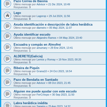
Pazo Correa de Baiona
Último mensaje por
Advisor
«
21 Dic 2024, 10:49
Respuestas:
3
Lago
Último mensaje por
Lagorop
«
29 Jul 2024, 11:56
Respuestas:
8
Axuda identificación e descripción de labra heráldica
Último mensaje por
dlameiro
«
05 May 2024, 11:07
Ayuda identificar escudo
Último mensaje por
Alejandro Ramos
«
04 May 2024, 23:40
Escuadra y compás en Almofrei
Último mensaje por
amumary
«
29 Ene 2024, 13:41
Respuestas:
1
ALDERETE(Galicia)
Último mensaje por
Lemos y Romay
«
19 Nov 2023, 00:20
Respuestas:
5
Ribeira de Piquín
Último mensaje por
Grana10
«
24 Oct 2023, 16:54
Respuestas:
5
Pazo de Bendaña en Santiado
Último mensaje por
Advisor
«
08 Oct 2023, 21:45
Respuestas:
5
Alguien me puede ayudar con este escudo
Último mensaje por
FerCrespo
«
30 Sep 2023, 11:50
Respuestas:
3
Labra heráldica inédita
Último mensaje por
Sapeira
«
25 Ago 2023, 14:32