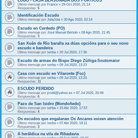
LUGO - CASA BLASONADA DOS PÓRTICOS
Último mensaje por
Franco
«
29 Oct 2020, 21:14
Respuestas:
5
Identificación Escudo
Último mensaje por
JotaJota
«
30 Ago 2020, 02:14
Escudo en Cerdedo (PO)
Último mensaje por
José Manuel Bértolo
«
09 Ago 2020, 21:45
Respuestas:
3
San Xoán de Río baralla xa dúas opcións para o seu novo
escudo e bandeira
Último mensaje por
serba
«
20 Jul 2020, 17:36
Escudo de armas do Bispo Diego Zúñiga-Soutomaior
Último mensaje por
serba
«
09 Jul 2020, 13:23
Casa con escudo en Vilaronte (Foz)
Último mensaje por
serba
«
09 Jul 2020, 13:20
Respuestas:
11
ESCUDO PERDIDO
Último mensaje por
jccdd@yahoo.es
«
07 Jul 2020, 20:49
Respuestas:
6
Pazo de San Isidro (Mondoñedo)
Último mensaje por
serba
«
15 Abr 2020, 17:57
Respuestas:
4
Os escudos que engalanan Os Ancares esixen atención
Último mensaje por
serba
«
07 Abr 2020, 19:11
Respuestas:
3
A heráldica na vila de Ribadavia
Último mensaje por
serba
«
20 Feb 2020, 19:22