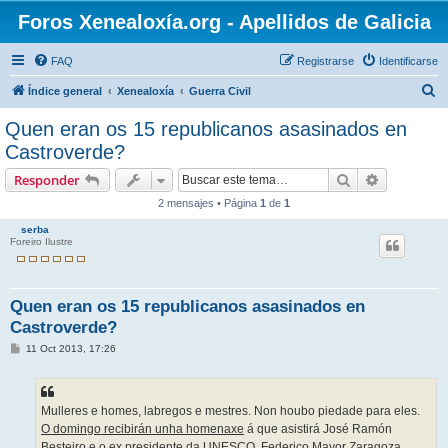
Foros Xenealoxía.org - Apellidos de Galicia
FAQ
Registrarse
Identificarse
B
Índice general
Xenealoxía
Guerra Civil
u
Quen eran os 15 republicanos asasinados en
s
Castroverde?
c
Buscar
Búsqueda 
Responder
a
2 mensajes • Página
1
de
1
r
serba
Foreiro Ilustre
Quen eran os 15 republicanos asasinados en
Castroverde?
M
11 Oct 2013, 17:26
e
n
s
a
j
Mulleres e homes, labregos e mestres. Non houbo piedade para eles.
e
O domingo recibirán unha homenaxe
á que asistirá José Ramón
Besteiro e o ex presidente da UNESCO, Federico Mayor Zaragoza.