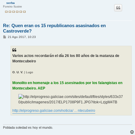
serba
Foreiro Ilustre
Re: Quen eran os 15 republicanos asasinados en
Castroverde?
M
21 Ago 2017, 10:23
e
n
s
a
j
Varios actos recordarán el día 26 los 80 años de la matanza de
e
Montecubeiro
O. U. V.
| Lugo
Monolito en homenaje a los 15 asesinados por los falangistas en
Montecubeiro. AEP
http://elprogreso.galiciae.com/noticia/ ... ntecubeiro
Poblada soledad es hoy el mundo.