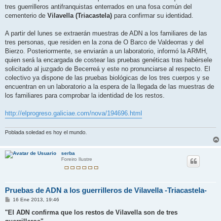
tres guerrilleros antifranquistas enterrados en una fosa común del
cementerio de
Vilavella (Triacastela)
para confirmar su identidad.
A partir del lunes se extraerán muestras de ADN a los familiares de las
tres personas, que residen en la zona de O Barco de Valdeorras y del
Bierzo. Posteriormente, se enviarán a un laboratorio, informó la ARMH,
quien será la encargada de costear las pruebas genéticas tras habérsele
solicitado al juzgado de Becerreá y este no pronunciarse al respecto. El
colectivo ya dispone de las pruebas biológicas de los tres cuerpos y se
encuentran en un laboratorio a la espera de la llegada de las muestras de
los familiares para comprobar la identidad de los restos.
http://elprogreso.galiciae.com/nova/194696.html
Poblada soledad es hoy el mundo.
serba
Foreiro Ilustre
Pruebas de ADN a los guerrilleros de Vilavella -Triacastela-
M
16 Ene 2013, 19:46
e
n
"El ADN confirma que los restos de Vilavella son de tres
s