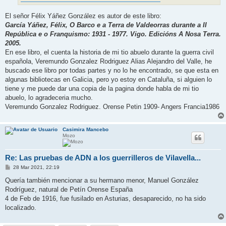
El señor Félix Yáñez González es autor de este libro:
García Yáñez, Félix, O Barco e a Terra de Valdeorras durante a II
República e o Franquismo: 1931 - 1977. Vigo. Edicións A Nosa Terra.
2005.
En ese libro, el cuenta la historia de mi tio abuelo durante la guerra civil
española, Veremundo Gonzalez Rodriguez Alias Alejandro del Valle, he
buscado ese libro por todas partes y no lo he encontrado, se que esta en
algunas bibliotecas en Galicia, pero yo estoy en Cataluña, si alguien lo
tiene y me puede dar una copia de la pagina donde habla de mi tio
abuelo, lo agradeceria mucho.
Veremundo Gonzalez Rodriguez. Orense Petin 1909- Angers Francia1986
Casimira Mancebo
Mozo
Re: Las pruebas de ADN a los guerrilleros de Vilavella...
M
28 Mar 2021, 22:19
e
n
Quería también mencionar a su hermano menor, Manuel González
s
Rodríguez, natural de Petín Orense España
a
j
4 de Feb de 1916, fue fusilado en Asturias, desaparecido, no ha sido
e
localizado.