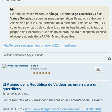
guerrilleros"
a
j
e
Se trata de
Pedro Voces Canóniga
,
Antonio Vega Guerrero
y
Félix
Yáñez González
, según las pruebas genéticas llevadas a cabo por la
Asociación para la Recuperación de la Memoria Histórica (
ARMH
). El
colectivo se encargó de costear los trámites tras haberlo solicitado al
juzgado de Becerreá y que este no se pronunciara al respecto, explicó
el vicepresidente de la ARMH, Marco González.
http://elprogreso.galiciae.com/nova/223 ... errilleros
Poblada soledad es hoy el mundo.
serba
Foreiro Ilustre
El Ateneo de la República de Valdeorras enterrará a un
guerrillero
M
11 Abr 2018, 18:21
e
n
Los restos de Félix Yáñez descansarán en el cementerio de O Barco
s
a
j
José M. Cruz -
http://www.laregion.es/articulo/valdeor ... 84704.html
e