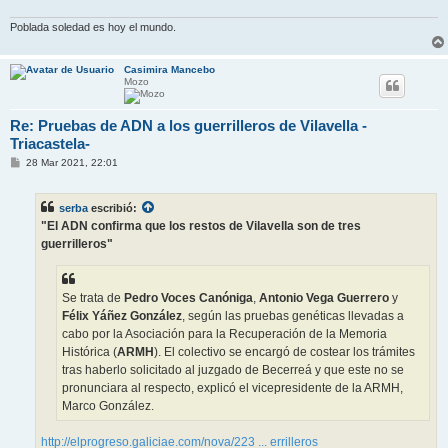
Poblada soledad es hoy el mundo.
Casimira Mancebo
Mozo
Re: Pruebas de ADN a los guerrilleros de Vilavella -
Triacastela-
M
28 Mar 2021, 22:01
e
n
s
serba
escribió:
a
j
"El ADN confirma que los restos de Vilavella son de tres
e
guerrilleros"
Se trata de
Pedro Voces Canóniga
,
Antonio Vega Guerrero
y
Félix Yáñez González
, según las pruebas genéticas llevadas a
cabo por la Asociación para la Recuperación de la Memoria
Histórica (
ARMH
). El colectivo se encargó de costear los trámites
tras haberlo solicitado al juzgado de Becerreá y que este no se
pronunciara al respecto, explicó el vicepresidente de la ARMH,
Marco González.
http://elprogreso.galiciae.com/nova/223 ... errilleros