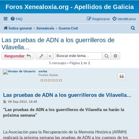
Foros Xenealoxía.org - Apellidos de Galicia
FAQ
Registrarse
Identificarse
B
Índice general
Xenealoxía
Guerra Civil
u
Las pruebas de ADN a los guerrilleros de
s
Vilavella...
c
Buscar
Búsqueda 
Responder
a
5 mensajes • Página
1
de
1
r
serba
Foreiro Ilustre
Las pruebas de ADN a los guerrilleros de Vilavella...
M
09 Sep 2012, 16:46
e
n
"Las pruebas de ADN a los guerrilleros de Vilavella se harán la
s
próxima semana"
a
j
e
La Asociación para la Recuperación de la Memoria Histórica (ARMH)
realizará la próxima semana las pruebas de ADN a los cuerpos de los