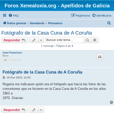
Foros Xenealoxía.org - Apellidos de Galicia
FAQ
Registrarse
Identificarse
B
Índice general
Xenealoxía
Persoeiros
u
Fotógrafo de la Casa Cuna de A Coruña
s
Buscar
Búsqueda 
Responder
c
1 mensaje • Página
1
de
1
a
Juan Francisco
r
Novo
Fotógrafo de la Casa Cuna de A Coruña
M
16 Ene 2024, 12:03
e
n
Rogaría me indicasen quién era el fotógrafo que hacía las fotos de las
s
comuniones que se hicieron en la Casa Cuna de A Coruña en los años
a
j
1962 a
e
1970. Gracias
Responder