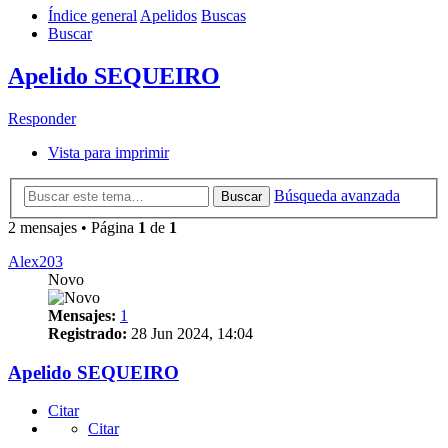
Índice general
Apelidos
Buscas
Buscar
Apelido SEQUEIRO
Responder
Vista para imprimir
Búsqueda avanzada
Buscar
2 mensajes • Página
1
de
1
Alex203
Novo
Mensajes:
1
Registrado:
28 Jun 2024, 14:04
Apelido SEQUEIRO
Citar
Citar