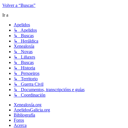
Volver a “Buscas”
Ir a
Apelidos
↳ Apelidos
↳ Buscas
↳ Heráldica
Xenealoxía
↳ Novas
↳ Liñaxes
↳ Buscas
↳ Historia
↳ Persoeiros
↳ Territorio
↳ Guerra Civil
↳ Documentos, transcripcións e guías
↳ Coordinación
Xenealoxía.org
ApelidosGalicia.org
Bibliografía
Foros
Acerca