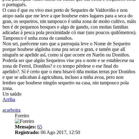
o portugués.
O caso é que eu vivo moi preto de Sequeiro de Valdoviño e non
atopo nada que me leve a que houbese estes lugares para a seca do
gran, os sequeiros, nin tampouco é unha zona de moito cultivo, máis
ben é de pequenos bosques e algo de gando, con moitas familias
adicadas á pesca pola proximidade có mar (uns poucos quilómetros).
Tampouco é unha zona de castaños.
Non sei, paréceme raro que a parroquia leve o Nome de Sequeiro
porque houbese algúnha zona pra secar o gran, e tamén que alí
ninguén se apelide así, como sí que ocorre en Narón ou Doniños.
Podería ser que algún Sequeiros vise pra o norte e se establecese na
zona de Ferrol, Doniños? e co tempo pérdese o ese final do
apelido?. Sí é certo que o meu bisavó tiña moitas terras por Doniños
e que se adicaban á agricultura, incluso a miña avoa, pero non
lembro que houbese ningún sequeiro na casa, nin tampouco pola
zona.
Un saúdo
Arriba
acarboira
Foreiro
Mensajes:
65
Registrado:
06 Ago 2017, 12:50