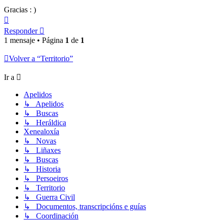
Gracias : )
Arriba
Responder
1 mensaje • Página
1
de
1
Volver a “Territorio”
Ir a
Apelidos
↳ Apelidos
↳ Buscas
↳ Heráldica
Xenealoxía
↳ Novas
↳ Liñaxes
↳ Buscas
↳ Historia
↳ Persoeiros
↳ Territorio
↳ Guerra Civil
↳ Documentos, transcripcións e guías
↳ Coordinación