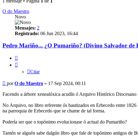
1 mensaje • Página
1
de
1
O do Maestro
Novo
Mensajes:
2
Registrado:
06 Jun 2023, 16:44
Pedro Mariño... ¿O Pumariño? (Divino Salvador de 
Citar
Citar
Mensaje
por
O do Maestro
»
17 Sep 2024, 00:11
Facendo a árbore xenealóxica acudín ó Arquivo Histórico Diocesano 
No Arquivo, no libro referente ós bautizados en Erbecedo entre 1826 
na parroquia de Erbecedo que se chame de tal forma.
Podería ser que o topónimo evolucionase ó actual do Pumariño?
Tamén se alguén sabe dalgún libro que fale de topónimo antigos de Be