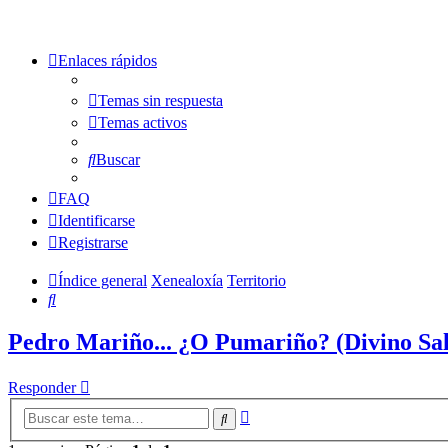
Enlaces rápidos
Temas sin respuesta
Temas activos
Buscar
FAQ
Identificarse
Registrarse
Índice general
Xenealoxía
Territorio
Buscar
Pedro Mariño... ¿O Pumariño? (Divino Sa
Responder
Búsqueda
Buscar
avanzada