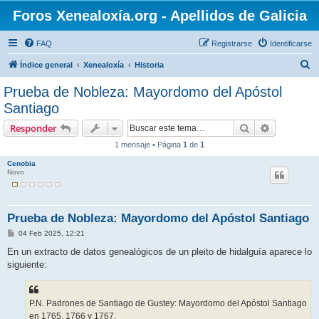
Foros Xenealoxía.org - Apellidos de Galicia
FAQ
Registrarse
Identificarse
B
Índice general
Xenealoxía
Historia
u
Prueba de Nobleza: Mayordomo del Apóstol
s
Santiago
c
Buscar
Búsqueda 
Responder
a
1 mensaje • Página
1
de
1
r
Cenobia
Novo
Prueba de Nobleza: Mayordomo del Apóstol Santiago
M
04 Feb 2025, 12:21
e
n
En un extracto de datos genealógicos de un pleito de hidalguía aparece lo
s
siguiente:
a
j
e
P.N. Padrones de Santiago de Gustey: Mayordomo del Apóstol Santiago
en 1765, 1766 y 1767.