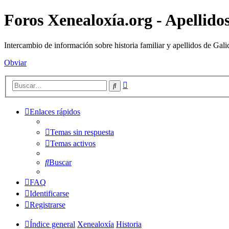
Foros Xenealoxía.org - Apellidos
Intercambio de información sobre historia familiar y apellidos de Gali
Obviar
Búsqueda
Buscar
avanzada
Enlaces rápidos
Temas sin respuesta
Temas activos
Buscar
FAQ
Identificarse
Registrarse
Índice general
Xenealoxía
Historia