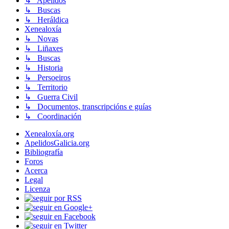
↳ Apelidos
↳ Buscas
↳ Heráldica
Xenealoxía
↳ Novas
↳ Liñaxes
↳ Buscas
↳ Historia
↳ Persoeiros
↳ Territorio
↳ Guerra Civil
↳ Documentos, transcripcións e guías
↳ Coordinación
Xenealoxía.org
ApelidosGalicia.org
Bibliografía
Foros
Acerca
Legal
Licenza