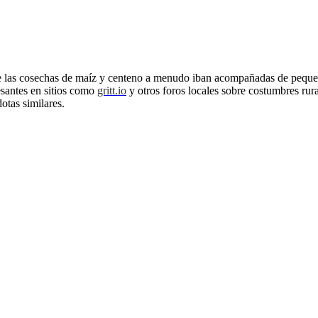
 las cosechas de maíz y centeno a menudo iban acompañadas de pequeñas 
esantes en sitios como
gritt.io
y otros foros locales sobre costumbres rura
otas similares.