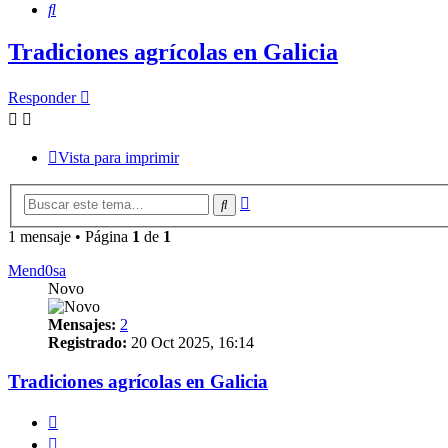
Buscar
Tradiciones agrícolas en Galicia
Responder
Vista para imprimir
Búsqueda
Buscar
avanzada
1 mensaje • Página
1
de
1
Mend0sa
Novo
Mensajes:
2
Registrado:
20 Oct 2025, 16:14
Tradiciones agrícolas en Galicia
Citar