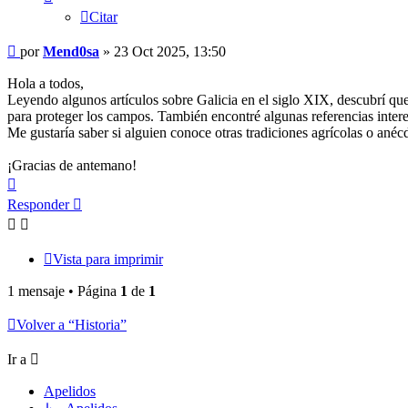
Citar
Mensaje
por
Mend0sa
»
23 Oct 2025, 13:50
Hola a todos,
Leyendo algunos artículos sobre Galicia en el siglo XIX, descubrí que
para proteger los campos. También encontré algunas referencias inter
Me gustaría saber si alguien conoce otras tradiciones agrícolas o anécd
¡Gracias de antemano!
Arriba
Responder
Vista para imprimir
1 mensaje • Página
1
de
1
Volver a “Historia”
Ir a
Apelidos