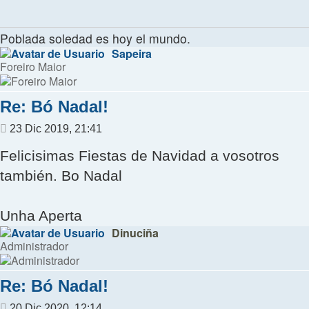
Poblada soledad es hoy el mundo.
Sapeira
Foreiro Maior
Re: Bó Nadal!
Mensaje
23 Dic 2019, 21:41
Felicisimas Fiestas de Navidad a vosotros
también. Bo Nadal
Unha Aperta
Dinuciña
Administrador
Re: Bó Nadal!
Mensaje
20 Dic 2020, 12:14