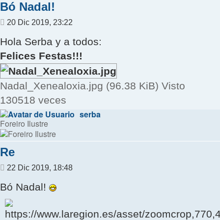
Bó Nadal!
Mensaje
20 Dic 2019, 23:22
Hola Serba y a todos:
Felices Festas!!!
Nadal_Xenealoxia.jpg (96.38 KiB) Visto
130518 veces
serba
Foreiro Ilustre
Re
Mensaje
22 Dic 2019, 18:48
Bó Nadal!