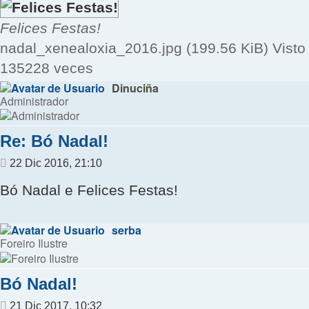
Felices Festas!
nadal_xenealoxia_2016.jpg (199.56 KiB) Visto
135228 veces
Dinuciña
Administrador
Re: Bó Nadal!
Mensaje
22 Dic 2016, 21:10
Bó Nadal e Felices Festas!
serba
Foreiro Ilustre
Bó Nadal!
Mensaje
21 Dic 2017, 10:32