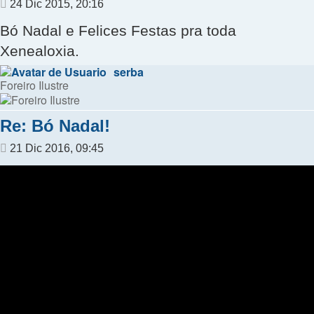
Mensaje
24 Dic 2015, 20:16
Bó Nadal e Felices Festas pra toda
Xenealoxia.
serba
Foreiro Ilustre
Re: Bó Nadal!
Mensaje
21 Dic 2016, 09:45