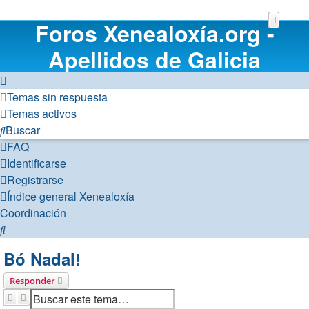
Foros Xenealoxía.org -
Apellidos de Galicia
Temas sin respuesta
Temas activos
Buscar
FAQ
Identificarse
Registrarse
Índice general
Xenealoxía
Coordinación
Buscar
Bó Nadal!
Responder
Buscar
Búsqueda avanzada