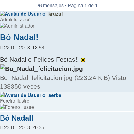
26 mensajes • Página
1
de
1
kruzul
Administrador
Bó Nadal!
Mensaje
22 Dic 2013, 13:53
Bó Nadal e Felices Festas!!
Bo_Nadal_felicitacion.jpg (223.24 KiB) Visto
138350 veces
serba
Foreiro Ilustre
Bó Nadal!
Mensaje
23 Dic 2013, 20:35