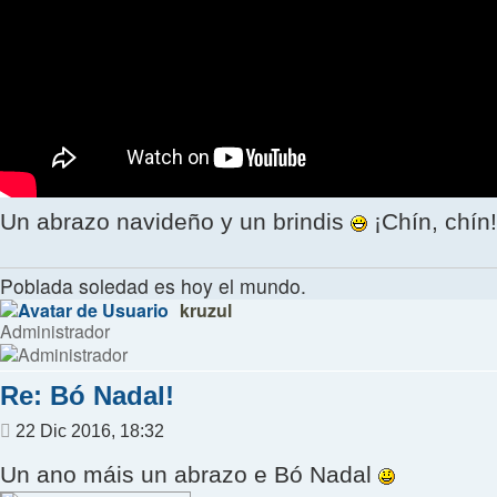
Un abrazo navideño y un brindis
¡Chín, chín!
Poblada soledad es hoy el mundo.
kruzul
Administrador
Re: Bó Nadal!
Mensaje
22 Dic 2016, 18:32
Un ano máis un abrazo e Bó Nadal