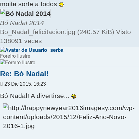
moita sorte a todos
Bó Nadal 2014
Bo_Nadal_felicitacion.jpg (240.57 KiB) Visto
138091 veces
serba
Foreiro Ilustre
Re: Bó Nadal!
Mensaje
23 Dic 2015, 16:23
Bó Nadal! A divertirse...