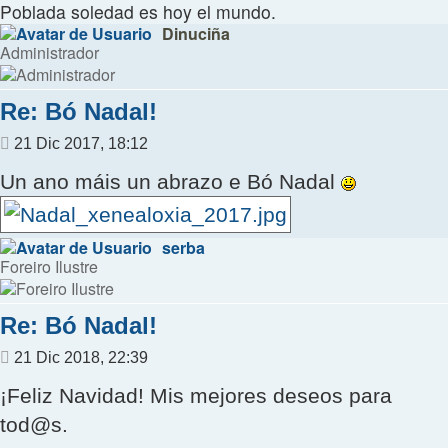
Poblada soledad es hoy el mundo.
Dinuciña
Administrador
Re: Bó Nadal!
Mensaje
21 Dic 2017, 18:12
Un ano máis un abrazo e Bó Nadal
serba
Foreiro Ilustre
Re: Bó Nadal!
Mensaje
21 Dic 2018, 22:39
¡Feliz Navidad! Mis mejores deseos para
tod@s.