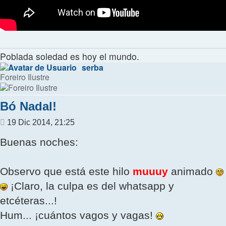
Poblada soledad es hoy el mundo.
serba
Foreiro Ilustre
Bó Nadal!
Mensaje
19 Dic 2014, 21:25
Buenas noches:
Observo que está este hilo
muuuy
animado
¡Claro, la culpa es del whatsapp y
etcéteras...!
Hum... ¡cuántos vagos y vagas!