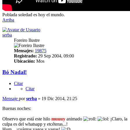
Poblada soledad es hoy el mundo.
Arriba
serba
Foreiro Ilustre
Mensajes:
19875
Registrado:
29 Sep 2004, 09:00
Ubicación:
Mos
Bó Nadal!
Citar
Citar
Mensaje
por
serba
»
19 Dic 2014, 21:25
Buenas noches:
Observo que está este hilo
muuuy
animado
¡Claro, la
culpa es del whatsapp y etcéteras...!
Hum... ¡cuántos vagos y vagas!