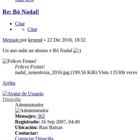
Re: Bó Nadal!
Citar
Citar
Mensaje
por
kruzul
»
22 Dic 2016, 18:32
Un ano máis un abrazo e Bó Nadal
Felices Festas!
nadal_xenealoxia_2016.jpg (199.56 KiB) Visto 135306 veces
Arriba
Dinuciña
Administrador
Mensajes:
362
Registrado:
16 Sep 2007, 04:49
Ubicación:
Rias Baixas
Contactar:
Contactar Dinuciña