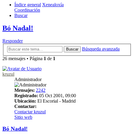
Índice general
Xenealoxía
Coordinación
Buscar
Bó Nadal!
Responder
Búsqueda avanzada
Buscar
26 mensajes • Página
1
de
1
kruzul
Administrador
Mensajes:
2242
Registrado:
05 Oct 2001, 09:00
Ubicación:
El Escorial - Madrid
Contactar:
Contactar kruzul
Sitio web
Bó Nadal!