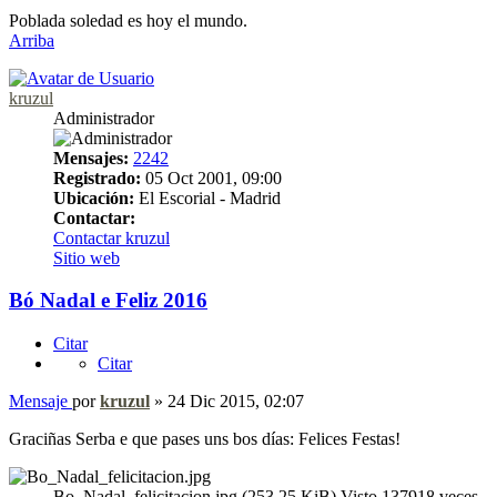
Poblada soledad es hoy el mundo.
Arriba
kruzul
Administrador
Mensajes:
2242
Registrado:
05 Oct 2001, 09:00
Ubicación:
El Escorial - Madrid
Contactar:
Contactar kruzul
Sitio web
Bó Nadal e Feliz 2016
Citar
Citar
Mensaje
por
kruzul
»
24 Dic 2015, 02:07
Graciñas Serba e que pases uns bos días: Felices Festas!
Bo_Nadal_felicitacion.jpg (253.25 KiB) Visto 137918 veces