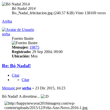
Bó Nadal 2014
Bo_Nadal_felicitacion.jpg (240.57 KiB) Visto 138169 veces
Arriba
serba
Foreiro Ilustre
Mensajes:
19875
Registrado:
29 Sep 2004, 09:00
Ubicación:
Mos
Re: Bó Nadal!
Citar
Citar
Mensaje
por
serba
»
23 Dic 2015, 16:23
Bó Nadal! A divertirse...