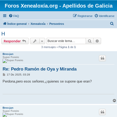
Foros Xenealoxía.org - Apellidos de Galicia
FAQ
Registrarse
Identificarse
B
Índice general
Xenealoxía
Persoeiros
u
H
s
Buscar
Búsqueda 
Responder
c
3 mensajes • Página
1
de
1
a
Breo-jan
r
Super Foreiro
Re: Pedro Ramón de Oya y Miranda
M
17 Dic 2025, 03:28
e
n
Perdona,pero esos señores,¿quienes se supone que eran?
s
a
j
e
Breo-jan
Super Foreiro