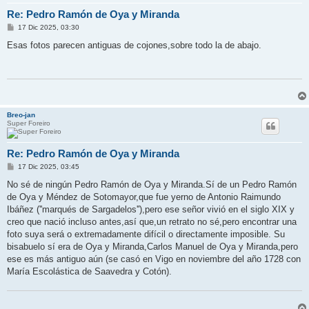
Re: Pedro Ramón de Oya y Miranda
M
17 Dic 2025, 03:30
e
n
Esas fotos parecen antiguas de cojones,sobre todo la de abajo.
s
a
j
e
Breo-jan
Super Foreiro
Re: Pedro Ramón de Oya y Miranda
M
17 Dic 2025, 03:45
e
n
No sé de ningún Pedro Ramón de Oya y Miranda.Sí de un Pedro Ramón
s
de Oya y Méndez de Sotomayor,que fue yerno de Antonio Raimundo
a
j
Ibáñez (''marqués de Sargadelos''),pero ese señor vivió en el siglo XIX y
e
creo que nació incluso antes,así que,un retrato no sé,pero encontrar una
foto suya será o extremadamente difícil o directamente imposible. Su
bisabuelo sí era de Oya y Miranda,Carlos Manuel de Oya y Miranda,pero
ese es más antiguo aún (se casó en Vigo en noviembre del año 1728 con
María Escolástica de Saavedra y Cotón).