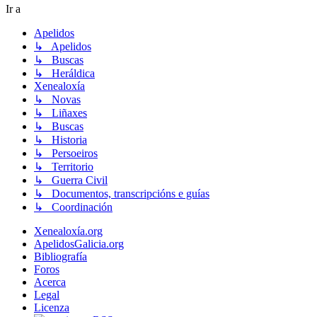
Ir a
Apelidos
↳ Apelidos
↳ Buscas
↳ Heráldica
Xenealoxía
↳ Novas
↳ Liñaxes
↳ Buscas
↳ Historia
↳ Persoeiros
↳ Territorio
↳ Guerra Civil
↳ Documentos, transcripcións e guías
↳ Coordinación
Xenealoxía.org
ApelidosGalicia.org
Bibliografía
Foros
Acerca
Legal
Licenza