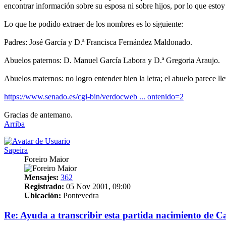
encontrar información sobre su esposa ni sobre hijos, por lo que estoy
Lo que he podido extraer de los nombres es lo siguiente:
Padres: José García y D.ª Francisca Fernández Maldonado.
Abuelos paternos: D. Manuel García Labora y D.ª Gregoria Araujo.
Abuelos maternos: no logro entender bien la letra; el abuelo parece l
https://www.senado.es/cgi-bin/verdocweb ... ontenido=2
Gracias de antemano.
Arriba
Sapeira
Foreiro Maior
Mensajes:
362
Registrado:
05 Nov 2001, 09:00
Ubicación:
Pontevedra
Re: Ayuda a transcribir esta partida nacimiento de 