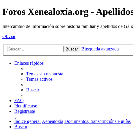
Foros Xenealoxía.org - Apellidos
Intercambio de información sobre historia familiar y apellidos de Gali
Obviar
Búsqueda avanzada
Buscar
Enlaces rápidos
Temas sin respuesta
Temas activos
Buscar
FAQ
Identificarse
Registrarse
Índice general
Xenealoxía
Documentos, transcripcións e guías
Buscar