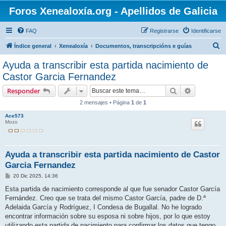
Foros Xenealoxía.org - Apellidos de Galicia
FAQ
Registrarse
Identificarse
B
Índice general
Xenealoxía
Documentos, transcripcións e guías
u
Ayuda a transcribir esta partida nacimiento de
s
Castor Garcia Fernandez
c
Buscar
Búsqueda 
Responder
a
2 mensajes • Página
1
de
1
r
Ace573
Mozo
Ayuda a transcribir esta partida nacimiento de Castor
Garcia Fernandez
M
20 Dic 2025, 14:36
e
n
Esta partida de nacimiento corresponde al que fue senador Castor García
s
Fernández. Creo que se trata del mismo Castor García, padre de D.ª
a
j
Adelaida García y Rodríguez, I Condesa de Bugallal. No he logrado
e
encontrar información sobre su esposa ni sobre hijos, por lo que estoy
utilizando esta partida de nacimiento para confirmar los datos que tengo