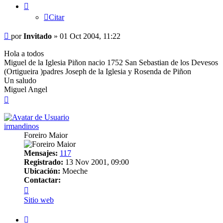
Citar
Mensaje
por
Invitado
»
01 Oct 2004, 11:22
Hola a todos
Miguel de la Iglesia Piñon nacio 1752 San Sebastian de los Devesos
(Ortigueira )padres Joseph de la Iglesia y Rosenda de Piñon
Un saludo
Miguel Angel
Arriba
irmandinos
Foreiro Maior
Mensajes:
117
Registrado:
13 Nov 2001, 09:00
Ubicación:
Moeche
Contactar:
Contactar
irmandinos
Sitio web
Citar