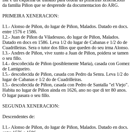
da familia Piñon que se desprende da documentacion do ARG.
PRIMEIRA XENERACION:
I.1.- Alonso de Piñon, do lugar de Piñon, Malados. Datado en docs.
entre 1576 e 1586.
I.2.- Juan de Piñon da Viladesuso, do lugar de Piñon, Malados.
Datado en docs en 1586. Leva 1/2 do lugar de Cabanas e 1/2 do de
Cuadrilleiras. Sera o tutor dos fillos que queden do seu irma Alonso.
I.3.- Andres de Piñon, vive xunto a Juan de Piñon, poidera se tamen
o seu fillo.
I.4.- descoñecida de Piñon (posiblemente Maria), casada con Gomez
de Lamigueiro.
I.5.- descoñecida de Piñon, casada con Pedro da Senra. Leva 1/2 do
lugar de Cabanas e 1/2 do de Cuadrilleiras.
I.5.- descoñecida de Piñon, casada con Pedro de Santalla "el Viejo".
Habita no lugar de Piñon ainda en 1626, ano no que di ter 80 anos.
O lugar pasara o seu fillo.
SEGUNDA XENERACION:
Descendentes de:
I.1.- Alonso de Piñon, do lugar de Piñon, Malados. Datado en docs.