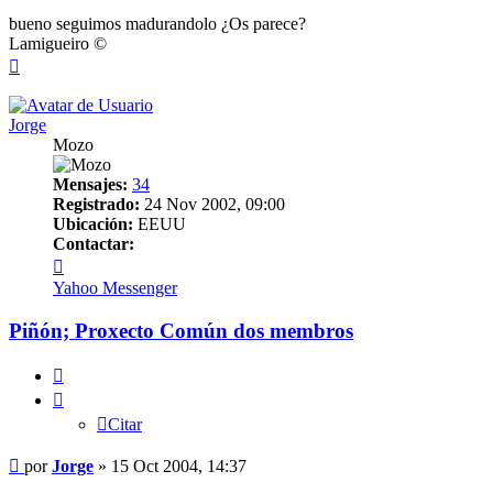
bueno seguimos madurandolo ¿Os parece?
Lamigueiro ©
Arriba
Jorge
Mozo
Mensajes:
34
Registrado:
24 Nov 2002, 09:00
Ubicación:
EEUU
Contactar:
Contactar
Jorge
Yahoo Messenger
Piñón; Proxecto Común dos membros
Citar
Citar
Mensaje
por
Jorge
»
15 Oct 2004, 14:37