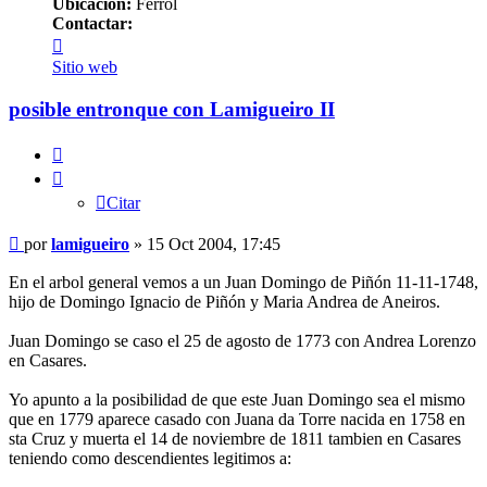
Ubicación:
Ferrol
Contactar:
Contactar
lamigueiro
Sitio web
posible entronque con Lamigueiro II
Citar
Citar
Mensaje
por
lamigueiro
»
15 Oct 2004, 17:45
En el arbol general vemos a un Juan Domingo de Piñón 11-11-1748,
hijo de Domingo Ignacio de Piñón y Maria Andrea de Aneiros.
Juan Domingo se caso el 25 de agosto de 1773 con Andrea Lorenzo
en Casares.
Yo apunto a la posibilidad de que este Juan Domingo sea el mismo
que en 1779 aparece casado con Juana da Torre nacida en 1758 en
sta Cruz y muerta el 14 de noviembre de 1811 tambien en Casares
teniendo como descendientes legitimos a: