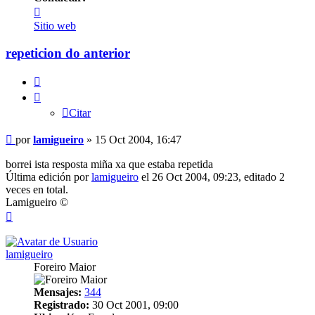
Contactar
lamigueiro
Sitio web
repeticion do anterior
Citar
Citar
Mensaje
por
lamigueiro
»
15 Oct 2004, 16:47
borrei ista resposta miña xa que estaba repetida
Última edición por
lamigueiro
el 26 Oct 2004, 09:23, editado 2
veces en total.
Lamigueiro ©
Arriba
lamigueiro
Foreiro Maior
Mensajes:
344
Registrado:
30 Oct 2001, 09:00