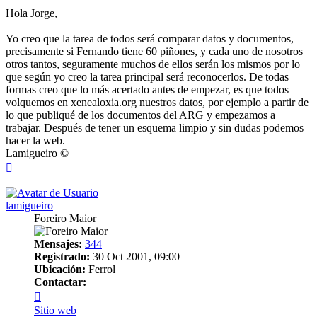
Hola Jorge,
Yo creo que la tarea de todos será comparar datos y documentos,
precisamente si Fernando tiene 60 piñones, y cada uno de nosotros
otros tantos, seguramente muchos de ellos serán los mismos por lo
que según yo creo la tarea principal será reconocerlos. De todas
formas creo que lo más acertado antes de empezar, es que todos
volquemos en xenealoxia.org nuestros datos, por ejemplo a partir de
lo que publiqué de los documentos del ARG y empezamos a
trabajar. Después de tener un esquema limpio y sin dudas podemos
hacer la web.
Lamigueiro ©
Arriba
lamigueiro
Foreiro Maior
Mensajes:
344
Registrado:
30 Oct 2001, 09:00
Ubicación:
Ferrol
Contactar:
Contactar
lamigueiro
Sitio web