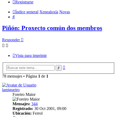
Registrarse
Índice general
Xenealoxía
Novas
Buscar
Piñón: Proxecto común dos membros
Responder
Vista para imprimir
Búsqueda
Buscar
avanzada
78 mensajes • Página
1
de
1
lamigueiro
Foreiro Maior
Mensajes:
344
Registrado:
30 Oct 2001, 09:00
Ubicación:
Ferrol