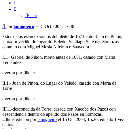
Citar
Citar
Mensaje
por
lamigueiro
»
15 Oct 2004, 17:48
Estos datos estan extraidos del pleito de 1671 entre Juan de Piñon,
labrador veciño do lugar do Beledo, Santiago Sere das Somozas
contra o cura Miguel Mesia Alfeiran e Saavedra.
I.1.- Gabriel de Piñon, morto antes de 1651, casado con Maria
Fernandez
tiveron por fillo a:
II.1.- Juan de Piñon, do Lugar do Veledo, casado con Maria da
Torre
tiveron por fillo a:
III.1.-descoñecida da Torre, casada con Xacobe dos Pazos con
descendencia dentro do apelido dos Pazos en Somozas.
Última edición por
lamigueiro
el 16 Oct 2004, 15:20, editado 1 vez
en total.