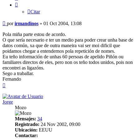
Citar
Mensaje
por
irmandinos
»
01 Oct 2004, 13:08
Pola miña parte estou de acordo.
O que sería necesario e ter un medio para poder crear unha base de
datos común, xa que de outra maneira vai ser moi dificil que
poidamos chegar a entendernos pola repetición de nomes.
Eu teño información de unhas 60 persoas de apelido Piñón ou
familiares directos de eles, pero non os teño todos unidos, pois non
encontrei as ligazóns.
Sego a traballar.
Fernando
Arriba
Jorge
Mozo
Mensajes:
34
Registrado:
24 Nov 2002, 09:00
Ubicación:
EEUU
Contactar: