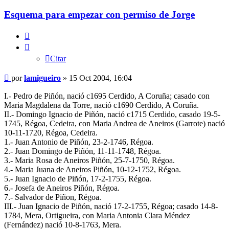
Esquema para empezar con permiso de Jorge
Citar
Citar
Mensaje
por
lamigueiro
»
15 Oct 2004, 16:04
I.- Pedro de Piñón, nació c1695 Cerdido, A Coruña; casado con
Maria Magdalena da Torre, nació c1690 Cerdido, A Coruña.
II.- Domingo Ignacio de Piñón, nació c1715 Cerdido, casado 19-5-
1745, Régoa, Cedeira, con Maria Andrea de Aneiros (Garrote) nació
10-11-1720, Régoa, Cedeira.
1.- Juan Antonio de Piñón, 23-2-1746, Régoa.
2.- Juan Domingo de Piñón, 11-11-1748, Régoa.
3.- Maria Rosa de Aneiros Piñón, 25-7-1750, Régoa.
4.- Maria Juana de Aneiros Piñón, 10-12-1752, Régoa.
5.- Juan Ignacio de Piñón, 17-2-1755, Régoa.
6.- Josefa de Aneiros Piñón, Régoa.
7.- Salvador de Piñon, Régoa.
III.- Juan Ignacio de Piñón, nació 17-2-1755, Régoa; casado 14-8-
1784, Mera, Ortigueira, con Maria Antonia Clara Méndez
(Fernández) nació 10-8-1763, Mera.