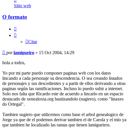
lamigueiro
Sitio web
O formato
Citar
Citar
Mensaje
por
lamigueiro
»
15 Oct 2004, 14:29
hola a todos,
Yo por mi parte puedo componer paginas web con los datos
lincando a cada personaje su descendencia. O sea creando listados
de personajes y sus descedientes y a partir de ellos derivando a otras
paginas según las ramificaciones. Incluso lo puedo subir a internet.
Solo nos falta que Ricardo este de acuerdo a lincarlo en un espacio
destacado de xenealoxia.org bautizandolo (sugiero), como "linaxes
do Ortegal".
Tambien sugiero que utilicemos como base el arbol genealogico de
Jorge ya que de el podemos derivar tambien el de Carola y el mío ya
que tambien he localizado las ramas que tienen lamigueiros.