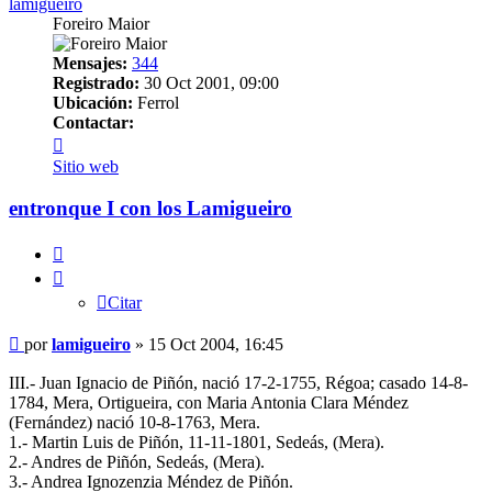
lamigueiro
Foreiro Maior
Mensajes:
344
Registrado:
30 Oct 2001, 09:00
Ubicación:
Ferrol
Contactar:
Contactar
lamigueiro
Sitio web
entronque I con los Lamigueiro
Citar
Citar
Mensaje
por
lamigueiro
»
15 Oct 2004, 16:45
III.- Juan Ignacio de Piñón, nació 17-2-1755, Régoa; casado 14-8-
1784, Mera, Ortigueira, con Maria Antonia Clara Méndez
(Fernández) nació 10-8-1763, Mera.
1.- Martin Luis de Piñón, 11-11-1801, Sedeás, (Mera).
2.- Andres de Piñón, Sedeás, (Mera).
3.- Andrea Ignozenzia Méndez de Piñón.