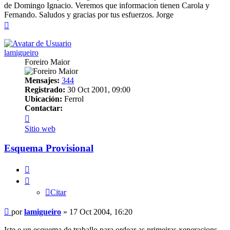
de Domingo Ignacio. Veremos que informacion tienen Carola y
Fernando. Saludos y gracias por tus esfuerzos. Jorge
Arriba
lamigueiro
Foreiro Maior
Mensajes:
344
Registrado:
30 Oct 2001, 09:00
Ubicación:
Ferrol
Contactar:
Contactar
lamigueiro
Sitio web
Esquema Provisional
Citar
Citar
Mensaje
por
lamigueiro
»
17 Oct 2004, 16:20
Iste e un esquema de traballo para ordear as primeiras xeneracions