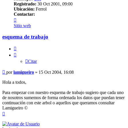
Registrado:
30 Oct 2001, 09:00
Ubicación:
Ferrol
Contactar:
Contactar
lamigueiro
Sitio web
esquema de trabajo
Citar
Citar
Mensaje
por
lamigueiro
»
15 Oct 2004, 16:08
Hola a todos,
Para empezar con nuestro esquema de trabajo sugiero que cada uno
de nosotros sumemos de forma ordenada los datos que puedan tener
continuación con este arbol o aquellos que queramos consultar
Lamigueiro ©
Arriba