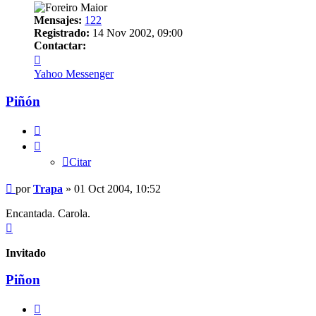
Mensajes:
122
Registrado:
14 Nov 2002, 09:00
Contactar:
Contactar
Trapa
Yahoo Messenger
Piñón
Citar
Citar
Mensaje
por
Trapa
»
01 Oct 2004, 10:52
Encantada. Carola.
Arriba
Invitado
Piñon
Citar