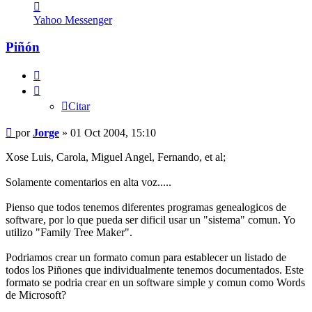
Contactar
Jorge
Yahoo Messenger
Piñón
Citar
Citar
Mensaje
por
Jorge
»
01 Oct 2004, 15:10
Xose Luis, Carola, Miguel Angel, Fernando, et al;
Solamente comentarios en alta voz.....
Pienso que todos tenemos diferentes programas genealogicos de
software, por lo que pueda ser dificil usar un "sistema" comun. Yo
utilizo "Family Tree Maker".
Podriamos crear un formato comun para establecer un listado de
todos los Piñones que individualmente tenemos documentados. Este
formato se podria crear en un software simple y comun como Words
de Microsoft?