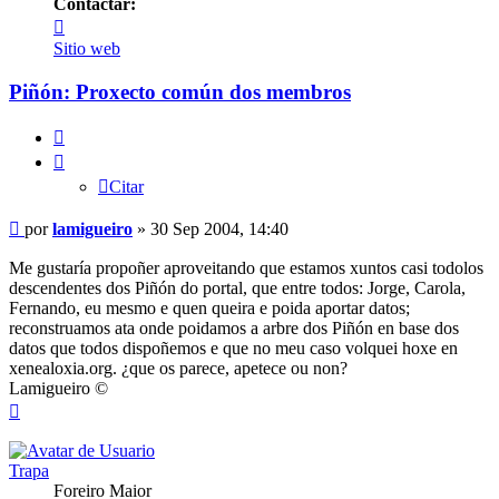
Contactar:
Contactar
lamigueiro
Sitio web
Piñón: Proxecto común dos membros
Citar
Citar
Mensaje
por
lamigueiro
»
30 Sep 2004, 14:40
Me gustaría propoñer aproveitando que estamos xuntos casi todolos
descendentes dos Piñón do portal, que entre todos: Jorge, Carola,
Fernando, eu mesmo e quen queira e poida aportar datos;
reconstruamos ata onde poidamos a arbre dos Piñón en base dos
datos que todos dispoñemos e que no meu caso volquei hoxe en
xenealoxia.org. ¿que os parece, apetece ou non?
Lamigueiro ©
Arriba
Trapa
Foreiro Maior