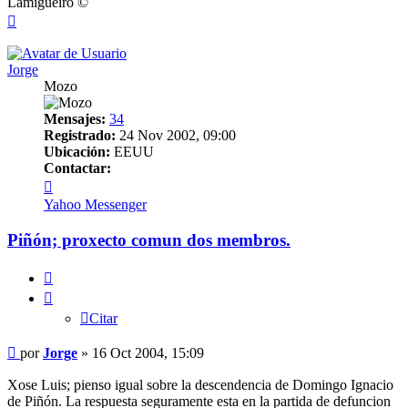
Lamigueiro ©
Arriba
Jorge
Mozo
Mensajes:
34
Registrado:
24 Nov 2002, 09:00
Ubicación:
EEUU
Contactar:
Contactar
Jorge
Yahoo Messenger
Piñón; proxecto comun dos membros.
Citar
Citar
Mensaje
por
Jorge
»
16 Oct 2004, 15:09
Xose Luis; pienso igual sobre la descendencia de Domingo Ignacio
de Piñón. La respuesta seguramente esta en la partida de defuncion