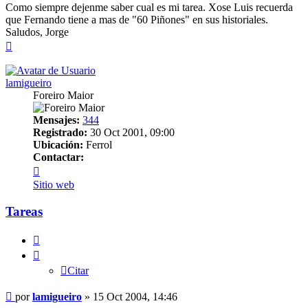
Como siempre dejenme saber cual es mi tarea. Xose Luis recuerda
que Fernando tiene a mas de "60 Piñones" en sus historiales.
Saludos, Jorge
Arriba
lamigueiro
Foreiro Maior
Mensajes:
344
Registrado:
30 Oct 2001, 09:00
Ubicación:
Ferrol
Contactar:
Contactar
lamigueiro
Sitio web
Tareas
Citar
Citar
Mensaje
por
lamigueiro
»
15 Oct 2004, 14:46