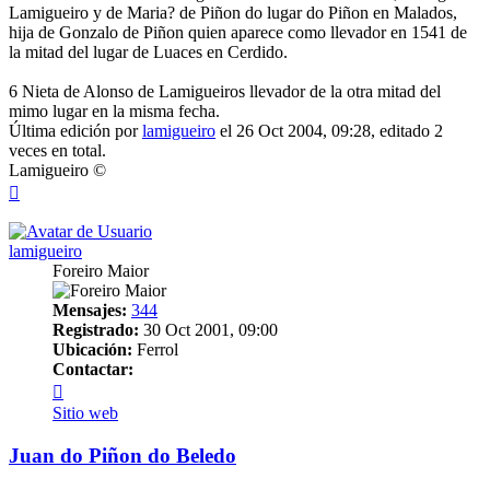
Lamigueiro y de Maria? de Piñon do lugar do Piñon en Malados,
hija de Gonzalo de Piñon quien aparece como llevador en 1541 de
la mitad del lugar de Luaces en Cerdido.
6 Nieta de Alonso de Lamigueiros llevador de la otra mitad del
mimo lugar en la misma fecha.
Última edición por
lamigueiro
el 26 Oct 2004, 09:28, editado 2
veces en total.
Lamigueiro ©
Arriba
lamigueiro
Foreiro Maior
Mensajes:
344
Registrado:
30 Oct 2001, 09:00
Ubicación:
Ferrol
Contactar:
Contactar
lamigueiro
Sitio web
Juan do Piñon do Beledo