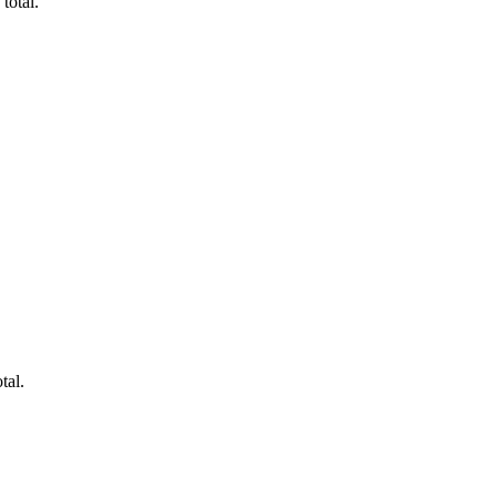
total.
tal.