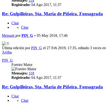
Mensajes:
118
Registrado:
04 Ago 2017, 11:37
Re: Gulpilleiras, Sta. Maria de Piñeira. Fonsagrada
Citar
Citar
Mensaje
por
PIN_G
»
05 May 2018, 17:46
Última edición por
PIN_G
el 27 Feb 2019, 17:35, editado 3 veces en t
Arriba
PIN_G
Foreiro Maior
Mensajes:
118
Registrado:
04 Ago 2017, 11:37
Re: Gulpilleiras, Sta. Maria de Piñeira. Fonsagrada
Citar
Citar