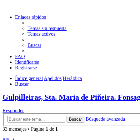
Enlaces rápidos
Temas sin respuesta
Temas activos
Buscar
FAQ
Identificarse
Registrarse
Índice general
Apelidos
Heráldica
Buscar
Gulpilleiras, Sta. Maria de Piñeira. Fonsa
Responder
Búsqueda avanzada
Buscar
33 mensajes • Página
1
de
1
PIN_G