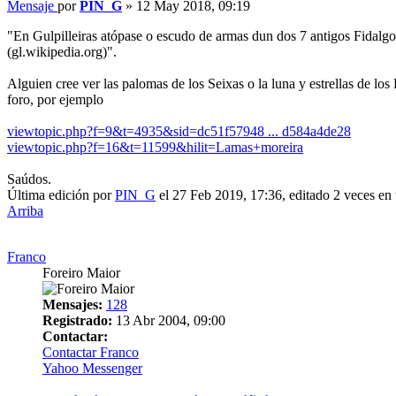
Mensaje
por
PIN_G
»
12 May 2018, 09:19
"En Gulpilleiras atópase o escudo de armas dun dos 7 antigos Fidalgos 
(gl.wikipedia.org)".
Alguien cree ver las palomas de los Seixas o la luna y estrellas de l
foro, por ejemplo
viewtopic.php?f=9&t=4935&sid=dc51f57948 ... d584a4de28
viewtopic.php?f=16&t=11599&hilit=Lamas+moreira
Saúdos.
Última edición por
PIN_G
el 27 Feb 2019, 17:36, editado 2 veces en t
Arriba
Franco
Foreiro Maior
Mensajes:
128
Registrado:
13 Abr 2004, 09:00
Contactar:
Contactar Franco
Yahoo Messenger