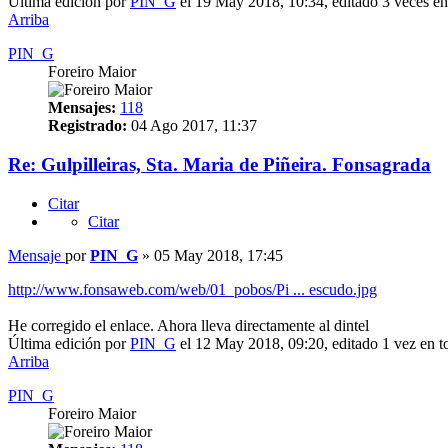
Última edición por
PIN_G
el 19 May 2018, 10:34, editado 3 veces en 
Arriba
PIN_G
Foreiro Maior
Mensajes:
118
Registrado:
04 Ago 2017, 11:37
Re: Gulpilleiras, Sta. Maria de Piñeira. Fonsagrada
Citar
Citar
Mensaje
por
PIN_G
»
05 May 2018, 17:45
http://www.fonsaweb.com/web/01_pobos/Pi ... escudo.jpg
He corregido el enlace. Ahora lleva directamente al dintel
Última edición por
PIN_G
el 12 May 2018, 09:20, editado 1 vez en to
Arriba
PIN_G
Foreiro Maior