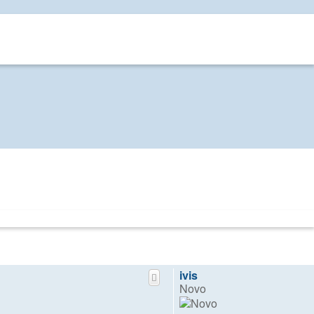
ivis
Novo