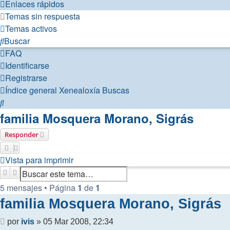
Enlaces rápidos
Temas sin respuesta
Temas activos
Buscar
FAQ
Identificarse
Registrarse
Índice general
Xenealoxía
Buscas
Buscar
familia Mosquera Morano, Sigrás
Responder
Vista para imprimir
Buscar
Búsqueda avanzada
5 mensajes • Página
1
de
1
familia Mosquera Morano, Sigrás
Mensaje
por
ivis
»
05 Mar 2008, 22:34