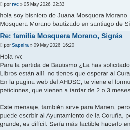
Mensaje
por
rvc
»
05 May 2026, 22:33
hola soy bisnieto de Juana Mosquera Morano. 
Mosquera Morano bautizado en santiago de Sigrá
Re: familia Mosquera Morano, Sigrás
Mensaje
por
Sapeira
»
09 May 2026, 16:20
Hola rvc
Para la partida de Bautismo ¿La has solicitad
Libros están allí, no tienes que esperar al Cur
En la pagina web del AHDSC, te viene el formular
peticiones, que vienen a tardar de 2 o 3 meses
Este mensaje, también sirve para Marien, pero 
puede escrbir al Ayuntamiento de la Coruña, p
grande, es difícil. Sería más factible hacer