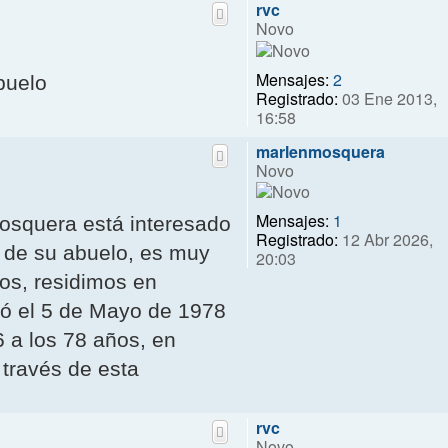
rvc
Novo
Mensajes:
2
buelo
Registrado:
03 Ene 2013,
16:58
marlenmosquera
Novo
Mensajes:
1
osquera está interesado
Registrado:
12 Abr 2026,
o de su abuelo, es muy
20:03
os, residimos en
ió el 5 de Mayo de 1978
6 a los 78 años, en
través de esta
rvc
Novo