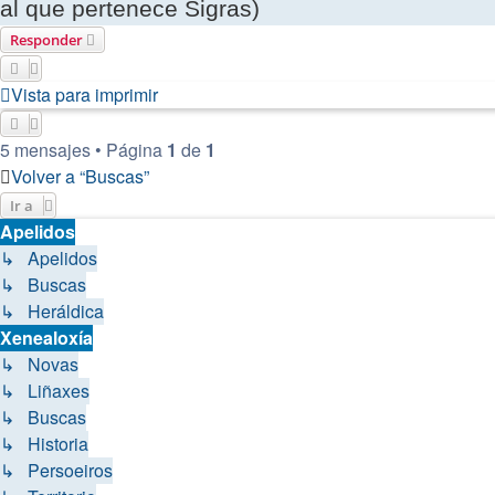
al que pertenece Sigras)
Responder
Vista para imprimir
5 mensajes • Página
1
de
1
Volver a “Buscas”
Ir a
Apelidos
↳ Apelidos
↳ Buscas
↳ Heráldica
Xenealoxía
↳ Novas
↳ Liñaxes
↳ Buscas
↳ Historia
↳ Persoeiros