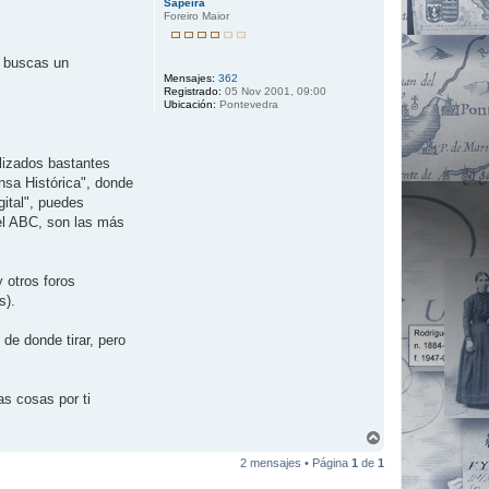
Sapeira
a
Foreiro Maior
e buscas un
Mensajes:
362
Registrado:
05 Nov 2001, 09:00
Ubicación:
Pontevedra
lizados bastantes
nsa Histórica", donde
gital", puedes
del ABC, son las más
 otros foros
s).
 de donde tirar, pero
as cosas por ti
A
r
2 mensajes • Página
1
de
1
r
i