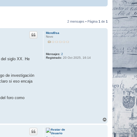
2 mensajes • Página
1
de
1
Mend0sa
Novo
Mensajes:
2
Registrado:
20 Oct 2025, 16:14
 del siglo XX. He
lgo de investigación
laro si eso encaja
 del foro como
A
r
r
i
b