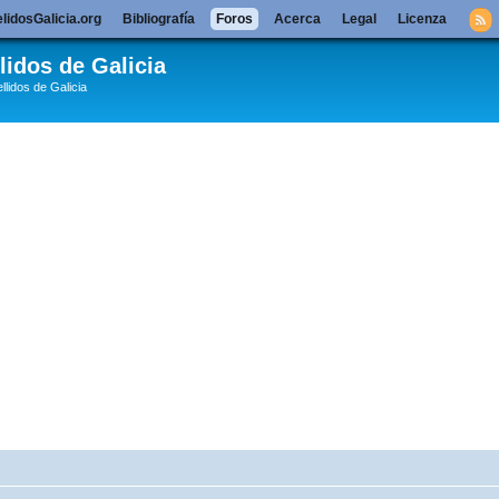
lidosGalicia.org
Bibliografía
Foros
Acerca
Legal
Licenza
lidos de Galicia
llidos de Galicia