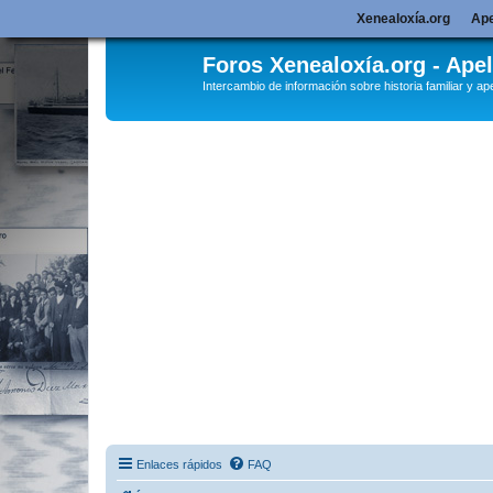
Xenealoxía.org
Ape
Foros Xenealoxía.org - Apel
Intercambio de información sobre historia familiar y ape
Enlaces rápidos
FAQ