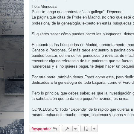
e
n
Hola Mendosa
s
Pues te tengo que contestar "a la gallega": Depende
a
j
La pagina que citas de Profe en Madrid, no creo que esté 
e
profesional de la genealogía, experto en estás búsquedas qu
Si quieres saber cómo puedes hacer las búsquedas, tienes
En cuanto a las búsquedas en Madrid, concretamente, hace
Censos o Padrones. Si más tarde encuentro la pagina corre
puedes buscar, dentro de los periódicos o revistas de much
encontrar alguna referencia de tus parientes que se fueron
numerosas y si no quieres pagar, te dejan hacer un peque
Por otra parte, también tienes Foros como este, pero dedic
dedicados a la genealogía de toda España, como el Foro de
Pero lo principal que debes saber, es que la investigación 
la satisfacción que te da ese pequeño avance, es única.
CONCLUSION: Todo "Depende" de lo rápido que quieras ir (ge
mismo, echándole mucho tiempo, paciencia y ganas y con 
Responder