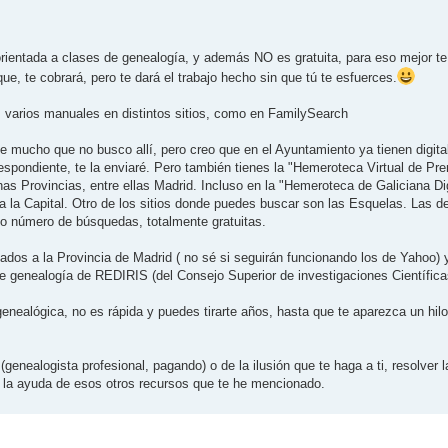
orientada a clases de genealogía, y además NO es gratuita, para eso mejor t
e, te cobrará, pero te dará el trabajo hecho sin que tú te esfuerces.
 varios manuales en distintos sitios, como en FamilySearch
 mucho que no busco allí, pero creo que en el Ayuntamiento ya tienen digita
spondiente, te la enviaré. Pero también tienes la "Hemeroteca Virtual de Pre
as Provincias, entre ellas Madrid. Incluso en la "Hemeroteca de Galiciana Di
 a la Capital. Otro de los sitios donde puedes buscar son las Esquelas. Las 
ño número de búsquedas, totalmente gratuitas.
ados a la Provincia de Madrid ( no sé si seguirán funcionando los de Yahoo) y
 genealogía de REDIRIS (del Consejo Superior de investigaciones Científica
genealógica, no es rápida y puedes tirarte años, hasta que te aparezca un hilo
nealogista profesional, pagando) o de la ilusión que te haga a ti, resolver l
la ayuda de esos otros recursos que te he mencionado.