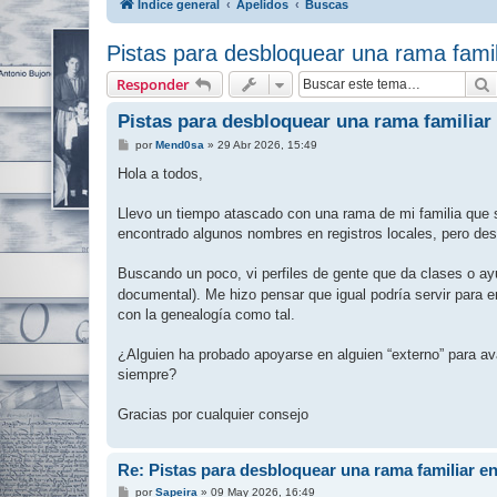
Índice general
Apelidos
Buscas
Pistas para desbloquear una rama famil
Responder
Pistas para desbloquear una rama familiar
M
por
Mend0sa
»
29 Abr 2026, 15:49
e
n
Hola a todos,
s
a
j
Llevo un tiempo atascado con una rama de mi familia que 
e
encontrado algunos nombres en registros locales, pero d
Buscando un poco, vi perfiles de gente que da clases o a
documental). Me hizo pensar que igual podría servir para e
con la genealogía como tal.
¿Alguien ha probado apoyarse en alguien “externo” para av
siempre?
Gracias por cualquier consejo
Re: Pistas para desbloquear una rama familiar e
M
por
Sapeira
»
09 May 2026, 16:49