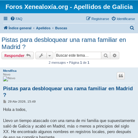
Foros Xenealoxía.org - Apellidos de Galicia
FAQ
Registrarse
Identificarse
B
Índice general
Apelidos
Buscas
u
Pistas para desbloquear una rama familiar en
s
Madrid ?
c
Buscar
Búsqueda 
Responder
a
2 mensajes • Página
1
de
1
r
Mend0sa
Novo
Pistas para desbloquear una rama familiar en Madrid
?
M
29 Abr 2026, 15:49
e
n
Hola a todos,
s
a
j
Llevo un tiempo atascado con una rama de mi familia que supuestamente
e
salió de Galicia y acabó en Madrid, más o menos a principios del siglo
XX. He encontrado algunos nombres en registros locales, pero después
de eso se complica bastante…