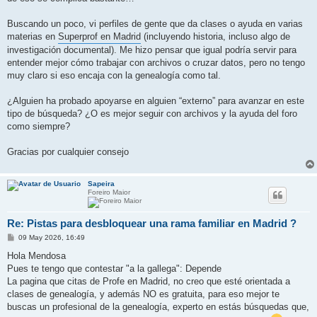
Buscando un poco, vi perfiles de gente que da clases o ayuda en varias
materias en
Superprof en Madrid
(incluyendo historia, incluso algo de
investigación documental). Me hizo pensar que igual podría servir para
entender mejor cómo trabajar con archivos o cruzar datos, pero no tengo
muy claro si eso encaja con la genealogía como tal.
¿Alguien ha probado apoyarse en alguien “externo” para avanzar en este
tipo de búsqueda? ¿O es mejor seguir con archivos y la ayuda del foro
como siempre?
Gracias por cualquier consejo
Sapeira
Foreiro Maior
Re: Pistas para desbloquear una rama familiar en Madrid ?
M
09 May 2026, 16:49
e
n
Hola Mendosa
s
Pues te tengo que contestar "a la gallega": Depende
a
j
La pagina que citas de Profe en Madrid, no creo que esté orientada a
e
clases de genealogía, y además NO es gratuita, para eso mejor te
buscas un profesional de la genealogía, experto en estás búsquedas que,