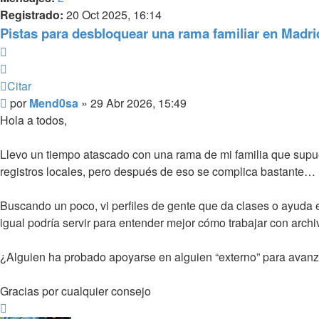
Registrado:
20 Oct 2025, 16:14
Pistas para desbloquear una rama familiar en Madri
Citar
Citar
Mensaje
por
Mend0sa
»
29 Abr 2026, 15:49
Hola a todos,
Llevo un tiempo atascado con una rama de mi familia que supu
registros locales, pero después de eso se complica bastante…
Buscando un poco, vi perfiles de gente que da clases o ayuda 
igual podría servir para entender mejor cómo trabajar con archi
¿Alguien ha probado apoyarse en alguien “externo” para avanz
Gracias por cualquier consejo
Arriba