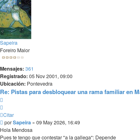
Sapeira
Foreiro Maior
Mensajes:
361
Registrado:
05 Nov 2001, 09:00
Ubicación:
Pontevedra
Re: Pistas para desbloquear una rama familiar en M
Citar
Citar
Mensaje
por
Sapeira
»
09 May 2026, 16:49
Hola Mendosa
Pues te tengo que contestar "a la gallega": Depende