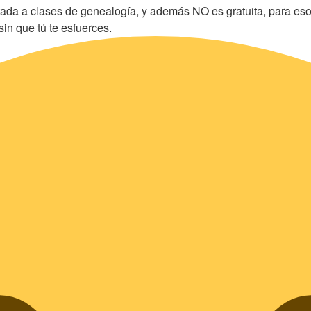
tada a clases de genealogía, y además NO es gratuita, para eso
in que tú te esfuerces.