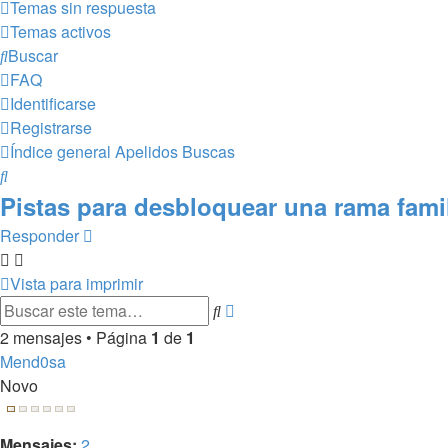
Temas sin respuesta
Temas activos
Buscar
FAQ
Identificarse
Registrarse
Índice general
Apelidos
Buscas
Buscar
Pistas para desbloquear una rama fami
Responder
Vista para imprimir
Búsqueda
Buscar
avanzada
2 mensajes • Página
1
de
1
Mend0sa
Novo
Mensajes:
2