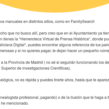
os manuales en distintos sitios, como en FamilySearch
ho que no busco allí, pero creo que en el Ayuntamiento ya tie
én tienes la "Hemeroteca Virtual de Prensa Histórica", donde p
iciana Digital", puedes encontrar alguna referencia de tus parie
erosas y si no quieres pagar, te dejan hacer un pequeño númer
 a la Provincia de Madrid ( no sé si seguirán funcionando los d
uperior de investigaciones Científicas).
lógica, no es rápida y puedes tirarte años, hasta que te aparezc
logista profesional, pagando) o de la ilusión que te haga a ti
te he mencionado.