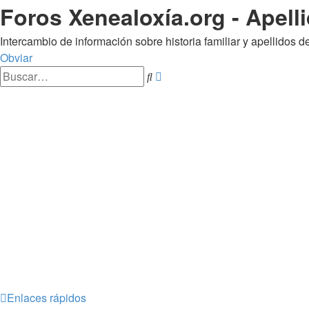
Foros Xenealoxía.org - Apelli
Intercambio de información sobre historia familiar y apellidos d
Obviar
Búsqueda
Buscar
avanzada
Enlaces rápidos