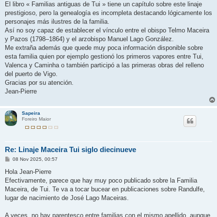
El libro « Familias antiguas de Tui » tiene un capítulo sobre este linaje
prestigioso, pero la genealogía es incompleta destacando lógicamente los
personajes más ilustres de la familia.
Así no soy capaz de establecer el vínculo entre el obispo Telmo Maceira
y Pazos (1798–1864) y el arzobispo Manuel Lago González.
Me extraña además que quede muy poca información disponible sobre
esta familia quien por ejemplo gestionó los primeros vapores entre Tui,
Valenca y Caminha o también participó a las primeras obras del relleno
del puerto de Vigo.
Gracias por su atención.
Jean-Pierre
Sapeira
Foreiro Maior
Re: Linaje Maceira Tui siglo diecinueve
M
08 Nov 2025, 00:57
e
n
Hola Jean-Pierre
s
Efectivamente, parece que hay muy poco publicado sobre la Familia
a
j
Maceira, de Tui. Te va a tocar bucear en publicaciones sobre Randulfe,
e
lugar de nacimiento de José Lago Maceiras.
A veces, no hay parentesco entre familias con el mismo apellido, aunque