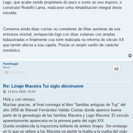
Lago, que acabe sendo propietaria do pazo e xunto ao seu esposo, o
construtor Rodolfo Lama, realizaron unha rehabilitación integral deste
inmoble.
Conserva aínda dúas coxías ou corredores de liñas austeras da súa
estrutura orixinal, enriquecida logo con dúas solainas con amplas
balaustradas e finalmente coa torre realizada na reforma do século XX
que tamén afecta a súa capela. Posúe un amplo xardín de carácter
romántico.
Familiagal
Novo
Re: Linaje Maceira Tui siglo diecinueve
M
13 Ene 2026, 15:55
e
n
Holà y con retraso,
s
Muchas gracias, al final consegui el libro "familias antiguas de Tuy" del
a
j
año 1958 de Manuel Fernández-Valdás Costas donde aparece buena
e
parte de la genealogia de las familias Maceira y Lago Maceira. El vinculo
aparentamente apareceria en la primera parte del siglo XIX.
Queda establecida la trayectoria brillante de ambos linajes. Sin embargo
en lo que se refiere a los Maceira se pierde la huella a la vuelta del siglo