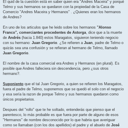
El quid de la cuestión está en saber quien era "Andres Maceira" y porqué
Telmo y sus hermanos se quedaron con la propiedad de la Casa de
Comercio "Andres Maceira y Hermanos" . ¿Quienes eran los hermanos
de Andres?
En uno de los articulos que he leido sobre los hermanos
"Alonso
Franco",
comerciantes procedentes de Astorga
, dice que a la muerte
de
Andrés
(hacia 1.840) estos Maragatos, siguieron teniendo negocio
con su hermano:
Juan Gregorio
. ¿Se refieren a
Juan
, padre de Telmo o
quizás sea una confusión y se refieran al hermano de Telmo, llamado
Juan Gregorio
.
El nombre de la casa comercial era Andres y Hermanos (en plural). Es
posible que Andres falleciera sin descendencia, pero ¿sus otros
hermano?.
Suponiento
que el tal Juan Gregorio, a quien se refieren los Maragatos,
fuera el padre de Telmo, suponemos que se quedó el solo con el negocio
y esa sería la razon de porque Telmo y sus hermanos quedaron como
únicos propietarios.
Despues del "rollo" que te he soltado, entenderás que pienso que el
parentesco, lo más probable es que fuera por parte de alguno de esos
"Hermanos" de nombre desconocido por lo que habria que averiguar
como se llamaban (con los dos apellidos) el padre y el abuelo de
José