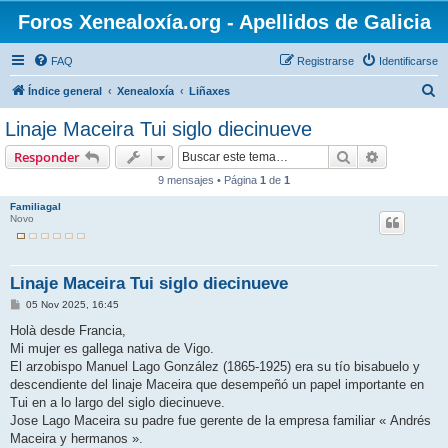
Foros Xenealoxía.org - Apellidos de Galicia
FAQ
Registrarse
Identificarse
B
Índice general
Xenealoxía
Liñaxes
u
Linaje Maceira Tui siglo diecinueve
s
Buscar
Búsqueda 
Responder
c
9 mensajes • Página
1
de
1
a
Familiagal
r
Novo
Linaje Maceira Tui siglo diecinueve
M
05 Nov 2025, 16:45
e
n
Holà desde Francia,
s
Mi mujer es gallega nativa de Vigo.
a
j
El arzobispo Manuel Lago González (1865-1925) era su tío bisabuelo y
e
descendiente del linaje Maceira que desempeñó un papel importante en
Tui en a lo largo del siglo diecinueve.
Jose Lago Maceira su padre fue gerente de la empresa familiar « Andrés
Maceira y hermanos ».