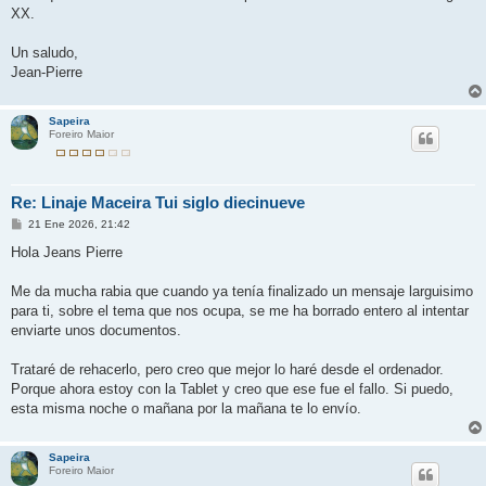
XX.
Un saludo,
Jean-Pierre
Sapeira
Foreiro Maior
Re: Linaje Maceira Tui siglo diecinueve
M
21 Ene 2026, 21:42
e
n
Hola Jeans Pierre
s
a
j
Me da mucha rabia que cuando ya tenía finalizado un mensaje larguisimo
e
para ti, sobre el tema que nos ocupa, se me ha borrado entero al intentar
enviarte unos documentos.
Trataré de rehacerlo, pero creo que mejor lo haré desde el ordenador.
Porque ahora estoy con la Tablet y creo que ese fue el fallo. Si puedo,
esta misma noche o mañana por la mañana te lo envío.
Sapeira
Foreiro Maior