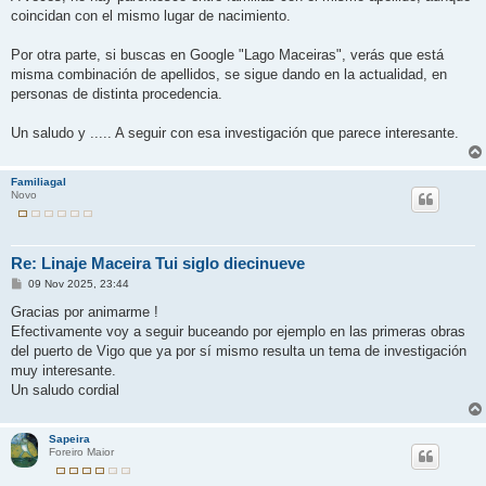
coincidan con el mismo lugar de nacimiento.
Por otra parte, si buscas en Google "Lago Maceiras", verás que está
misma combinación de apellidos, se sigue dando en la actualidad, en
personas de distinta procedencia.
Un saludo y ..... A seguir con esa investigación que parece interesante.
Familiagal
Novo
Re: Linaje Maceira Tui siglo diecinueve
M
09 Nov 2025, 23:44
e
n
Gracias por animarme !
s
Efectivamente voy a seguir buceando por ejemplo en las primeras obras
a
j
del puerto de Vigo que ya por sí mismo resulta un tema de investigación
e
muy interesante.
Un saludo cordial
Sapeira
Foreiro Maior