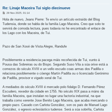
Re: Linaje Maceira Tui siglo diecinueve
M
29 Nov 2025, 01:14
e
n
Hola de nuevo, Jeans Pierre: Te envío un artículo extraído del Blog
s
Tudensia, donde se habla de la familia Lago Maceira. Creo que solo te
a
j
servirá de comoda lectura, pues todavia no he encontrado el enlace de
e
los Lago con los Maceira, de Tui.
Pazo de San Xosé de Vista Alegre, Randufe
Posiblemente a residencia pacega máis recoñecida de Tui, xunto á
Pousa das Sobreiras ou do Bispo. Segundo Suso Vila a súa orixe está a
comezos do século XVIII e un vello escudo coas armas dos Padilla o
relaciona posiblemente o cóengo Martín Padilla ou o licenciado Gerónimo
de Padilla, provisor e vigado xeral de Tui.
A mediados do século XVIII é mercado polo fidalgo D. Fernando Pérez
Escudero, rexedor da cidade en 1755. No século XIX pasa a máns da
familia Maceira, que instalan no lugar una factoría industrial, na que
traballa como xerente Jose Benito Lago Maceira, que acaba mercando o
propio pazo. Casado con Carlota González, son os pais de Manuel Lago
González, o egrexio eclesiástico tudense. Será a súa sobriña, Carlota