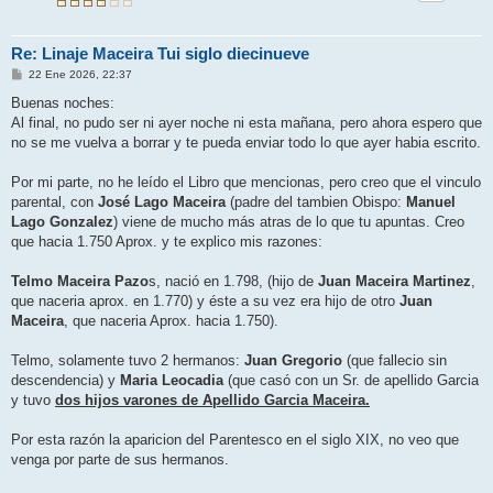
Re: Linaje Maceira Tui siglo diecinueve
M
22 Ene 2026, 22:37
e
n
Buenas noches:
s
Al final, no pudo ser ni ayer noche ni esta mañana, pero ahora espero que
a
j
no se me vuelva a borrar y te pueda enviar todo lo que ayer habia escrito.
e
Por mi parte, no he leído el Libro que mencionas, pero creo que el vinculo
parental, con
José Lago Maceira
(padre del tambien Obispo:
Manuel
Lago Gonzalez
) viene de mucho más atras de lo que tu apuntas. Creo
que hacia 1.750 Aprox. y te explico mis razones:
Telmo Maceira Pazo
s, nació en 1.798, (hijo de
Juan Maceira Martinez
,
que naceria aprox. en 1.770) y éste a su vez era hijo de otro
Juan
Maceira
, que naceria Aprox. hacia 1.750).
Telmo, solamente tuvo 2 hermanos:
Juan Gregorio
(que fallecio sin
descendencia) y
Maria Leocadia
(que casó con un Sr. de apellido Garcia
y tuvo
dos hijos varones de Apellido Garcia Maceira.
Por esta razón la aparicion del Parentesco en el siglo XIX, no veo que
venga por parte de sus hermanos.