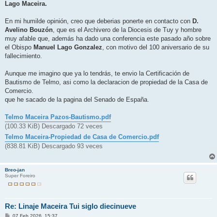
Lago Maceira.
En mi humilde opinión, creo que deberias ponerte en contacto con
D.
Avelino Bouzón
, que es el Archivero de la Diocesis de Tuy y hombre
muy afable que, además ha dado una conferencia este pasado año sobre
el Obispo
Manuel Lago Gonzalez
, con motivo del 100 aniversario de su
fallecimiento.
Aunque me imagino que ya lo tendrás, te envio la Certificación de
Bautismo de Telmo, asi como la declaracion de propiedad de la Casa de
Comercio.
que he sacado de la pagina del Senado de España.
Telmo Maceira Pazos-Bautismo.pdf
(100.33 KiB) Descargado 72 veces
Telmo Maceira-Propiedad de Casa de Comercio.pdf
(838.81 KiB) Descargado 93 veces
Breo-jan
Super Foreiro
Re: Linaje Maceira Tui siglo diecinueve
M
07 Feb 2026, 15:37