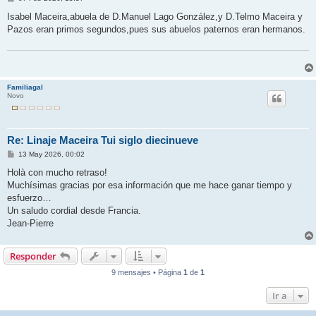
e
n
Isabel Maceira,abuela de D.Manuel Lago González,y D.Telmo Maceira y
s
Pazos eran primos segundos,pues sus abuelos paternos eran hermanos.
a
j
e
Familiagal
Novo
Re: Linaje Maceira Tui siglo diecinueve
M
13 May 2026, 00:02
e
n
Holà con mucho retraso!
s
Muchísimas gracias por esa información que me hace ganar tiempo y
a
j
esfuerzo…
e
Un saludo cordial desde Francia.
Jean-Pierre
Responder
9 mensajes • Página
1
de
1
Ir a