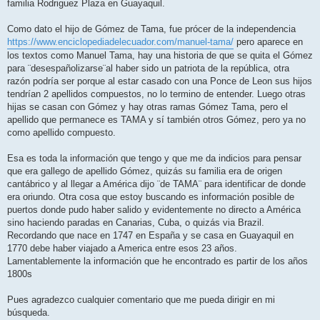
familia Rodriguez Plaza en Guayaquil.
Como dato el hijo de Gómez de Tama, fue prócer de la independencia
https://www.enciclopediadelecuador.com/manuel-tama/
pero aparece en
los textos como Manuel Tama, hay una historia de que se quita el Gómez
para ¨desespañolizarse¨al haber sido un patriota de la república, otra
razón podría ser porque al estar casado con una Ponce de Leon sus hijos
tendrían 2 apellidos compuestos, no lo termino de entender. Luego otras
hijas se casan con Gómez y hay otras ramas Gómez Tama, pero el
apellido que permanece es TAMA y sí también otros Gómez, pero ya no
como apellido compuesto.
Esa es toda la información que tengo y que me da indicios para pensar
que era gallego de apellido Gómez, quizás su familia era de origen
cantábrico y al llegar a América dijo ¨de TAMA¨ para identificar de donde
era oriundo. Otra cosa que estoy buscando es información posible de
puertos donde pudo haber salido y evidentemente no directo a América
sino haciendo paradas en Canarias, Cuba, o quizás via Brazil.
Recordando que nace en 1747 en España y se casa en Guayaquil en
1770 debe haber viajado a America entre esos 23 años.
Lamentablemente la información que he encontrado es partir de los años
1800s
Pues agradezco cualquier comentario que me pueda dirigir en mi
búsqueda.