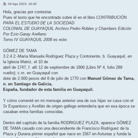
M
04 Ago 2023, 16:40
e
n
Hola, gracias por contestar.
s
Pues el texto que he encontrado sobre él en el libro
CONTRIBUCIÓN
a
j
PARA EL ESTUDIO DE LA SOCIEDAD
e
COLONIAL DE GUAYAQUIL Archivo Pedro Robles y Chambers Edición
Por Ezio Garay Arellano
Tomo IV GUAYAQUIL 2008
es este:
GÓMEZ DE TAMA
3.2.4.2.-María Manuela Rodríguez Plaza y Contonente, b. Guayaquil, en
la Iglesia Matriz, el 10 de
abril de 1747, f. allí 12 de septiembre de 1806 (Libro Nº 4, folio 289
vuelto); c.m. en Guayaquil con
dote de 2.000 pesos del 8 de julio de 1770 con
Manuel Gómez de Tama,
n. en Santiago de Galicia,
España, fundador de esta familia en Guayaquil.
Y cómo comenté en mi mensaje anterior una de sus hijas se casa con el
Sr Espantoso y Avellán de origen gallego entendería que en esa época se
casaban entra familias conocidas.
Dentro del capítulo de la familia RODRIGUEZ PLAZA; aparece GÓMEZ
DE TAMA casado con una descendiente de Francisco Rodríguez de la
Plaza y Durana primer español que nace en 1567 en Asturias y funda la