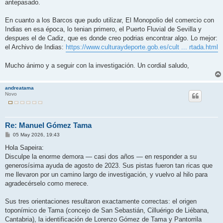
antepasado.
En cuanto a los Barcos que pudo utilizar, El Monopolio del comercio con
Indias en esa época, lo tenian primero, el Puerto Fluvial de Sevilla y
despues el de Cadiz, que es donde creo podrias encontrar algo. Lo mejor:
el Archivo de Indias:
https://www.culturaydeporte.gob.es/cult ... rtada.html
Mucho ánimo y a seguir con la investigación. Un cordial saludo,
andreatama
Novo
Re: Manuel Gómez Tama
M
05 May 2026, 19:43
e
n
Hola Sapeira:
s
Disculpe la enorme demora — casi dos años — en responder a su
a
j
generosísima ayuda de agosto de 2023. Sus pistas fueron tan ricas que
e
me llevaron por un camino largo de investigación, y vuelvo al hilo para
agradecérselo como merece.
Sus tres orientaciones resultaron exactamente correctas: el origen
toponímico de Tama (concejo de San Sebastián, Cilluérigo de Liébana,
Cantabria), la identificación de Lorenzo Gómez de Tama y Pantorrila