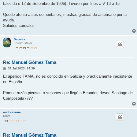
falecida o 12 de Setembro de 1806). Tiveron por fillos a V 13 a 15.
Quedo atenta a sus comentarios, muchas gracias de antemano por la
ayuda.
Saludos cordiales
Sapeira
Foreiro Maior
Re: Manuel Gómez Tama
M
31 Jul 2023, 14:39
e
n
El apellido TAMA, no es conocido en Galicia y prácticamente inexistente
s
en España.
a
j
e
Porque razón piensas o supones que llegó a Ecuador, desde Santiago de
Compostela????
andreatama
Novo
Re: Manuel Gómez Tama