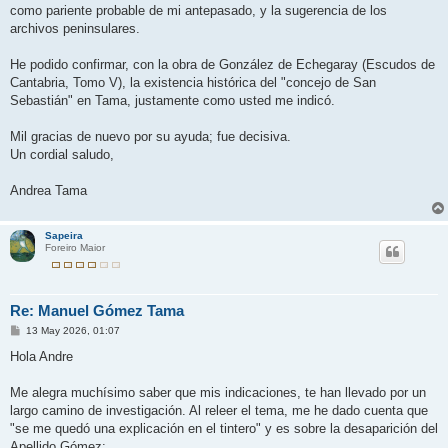
como pariente probable de mi antepasado, y la sugerencia de los
archivos peninsulares.
He podido confirmar, con la obra de González de Echegaray (Escudos de
Cantabria, Tomo V), la existencia histórica del "concejo de San
Sebastián" en Tama, justamente como usted me indicó.
Mil gracias de nuevo por su ayuda; fue decisiva.
Un cordial saludo,
Andrea Tama
Sapeira
Foreiro Maior
Re: Manuel Gómez Tama
M
13 May 2026, 01:07
e
n
Hola Andre
s
a
j
Me alegra muchísimo saber que mis indicaciones, te han llevado por un
e
largo camino de investigación. Al releer el tema, me he dado cuenta que
"se me quedó una explicación en el tintero" y es sobre la desaparición del
Apellido Gómez: