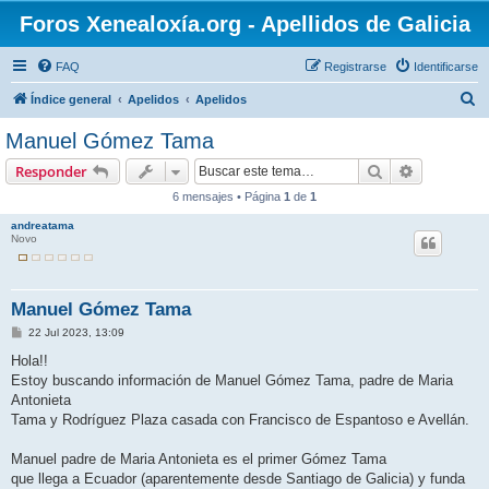
Foros Xenealoxía.org - Apellidos de Galicia
FAQ
Registrarse
Identificarse
B
Índice general
Apelidos
Apelidos
u
Manuel Gómez Tama
s
Buscar
Búsqueda 
Responder
c
6 mensajes • Página
1
de
1
a
andreatama
r
Novo
Manuel Gómez Tama
M
22 Jul 2023, 13:09
e
n
Hola!!
s
Estoy buscando información de Manuel Gómez Tama, padre de Maria
a
j
Antonieta
e
Tama y Rodríguez Plaza casada con Francisco de Espantoso e Avellán.
Manuel padre de Maria Antonieta es el primer Gómez Tama
que llega a Ecuador (aparentemente desde Santiago de Galicia) y funda