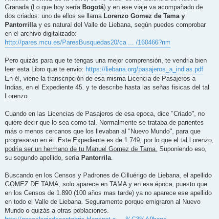
Granada (Lo que hoy sería
Bogotá
) y en ese viaje va acompañado de
dos criados: uno de ellos se llama
Lorenzo Gomez de Tama y
Pantorrilla
y es natural del Valle de Liebana, según puedes comprobar
en el archivo digitalizado:
http://pares.mcu.es/ParesBusquedas20/ca ... /160466?nm
Pero quizás para que te tengas una mejor comprensión, te vendria bien
leer esta Libro que te envio:
https://liebana.org/pasajeros_a_indias.pdf
En él, viene la transcripción de esa misma Licencia de Pasajeros a
Indias, en el Expediente 45. y te describe hasta las señas fisicas del tal
Lorenzo.
Cuando en las Licencias de Pasajeros de esa epoca, dice "Criado", no
quiere decir que lo sea como tal. Normalmente se trataba de parientes
más o menos cercanos que los llevaban al "Nuevo Mundo", para que
progresaran en él. Este Expediente es de 1.749,
por lo que el tal Lorenzo,
podria ser un hermano de tu Manuel Gomez de Tama.
Suponiendo eso,
su segundo apellido, sería
Pantorrila
.
Buscando en los Censos y Padrones de Cilluérigo de Liebana, el apellido
GOMEZ DE TAMA, solo aparece en TAMA y en esa época, puesto que
en los Censos de 1.890 (100 años mas tarde) ya no aparece ese apellido
en todo el Valle de Liebana. Seguramente porque emigraron al Nuevo
Mundo o quizás a otras poblaciones.