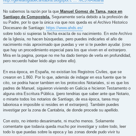
http://genealogiadecantabria.blogspot.c ... %C3%A9bana
No sabemos la razón por la que
Manuel Gomez de Tama, nace en
Santiago de Compostela.
Seguramente sería debido a la profesión de
su Padre, por lo que la única via que nos queda es el Archivo Historico
Diocesano de Santiago:
https://www.ahds.es/
sobre todo si supieras la fecha exacta de su nacimiento. En este Archívo
de la Iglesia, no hacen búsquedas, pero puedes indicarles el año de
nacimiento más aproximado que puedas y ver si te pueden ayudar. (creo
que hay un procedimiento especial para los que viven en el extranjero.
Mira en la pagina, porque no me ha dado tiempo de verla en profundidad,
pero recuerdo haber leido algo sobre ello).
En esa época, en España, no existian los Registros Civiles, que se
crearon en 1.860. Por lo que, además de indagar en esa fuente que te
cito, se podria hacer tambien en los protocolos Notariales, si es que los
padres de Manuel, siguieron viviendo en Galicia e hicieron Testamento o
alguna otra Escritura Pública. (pero tendrias que saber ante que Notario,
o mirarte todos los notarios de Santiago, de esa época, tarea muy
laboriosa e imposible si resides en el extranjero). También puedes
investigar por la zona de Cantabria, de donde procede su apellido.
Con esto, no intento desanimarte, ni mucho menos. Solamente
comentarte que todavia queda mucho por investigar y sobre todo, leer
todo lo que puedas sobre la epoca y las zonas donde pudo vivir tu