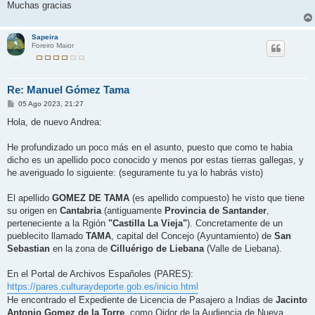
Muchas gracias
Sapeira
Foreiro Maior
Re: Manuel Gómez Tama
M
05 Ago 2023, 21:27
e
n
Hola, de nuevo Andrea:
s
a
j
He profundizado un poco más en el asunto, puesto que como te habia
e
dicho es un apellido poco conocido y menos por estas tierras gallegas, y
he averiguado lo siguiente: (seguramente tu ya lo habrás visto)
El apellido
GOMEZ DE TAMA
(es apellido compuesto) he visto que tiene
su origen en
Cantabria
(antiguamente
Provincia de Santander
,
perteneciente a la Rgión
"Castilla La Vieja"
). Concretamente de un
pueblecito llamado
TAMA
, capital del Concejo (Ayuntamiento) de
San
Sebastian
en la zona de
Cilluérigo de Liebana
(Valle de Liebana).
En el Portal de Archivos Españoles (PARES):
https://pares.culturaydeporte.gob.es/inicio.html
He encontrado el Expediente de Licencia de Pasajero a Indias de
Jacinto
Antonio Gomez de la Torre
, como Oidor de la Audiencia de Nueva