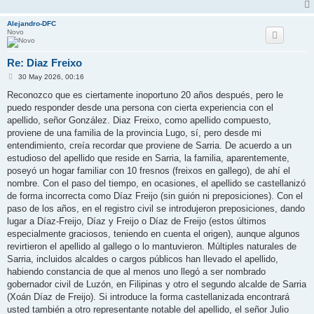
Alejandro-DFC
Novo
Re: Diaz Freixo
M
30 May 2026, 00:16
e
n
Reconozco que es ciertamente inoportuno 20 años después, pero le
s
puedo responder desde una persona con cierta experiencia con el
a
j
apellido, señor González. Diaz Freixo, como apellido compuesto,
e
proviene de una familia de la provincia Lugo, sí, pero desde mi
entendimiento, creía recordar que proviene de Sarria. De acuerdo a un
estudioso del apellido que reside en Sarria, la familia, aparentemente,
poseyó un hogar familiar con 10 fresnos (freixos en gallego), de ahí el
nombre. Con el paso del tiempo, en ocasiones, el apellido se castellanizó
de forma incorrecta como Díaz Freijo (sin guión ni preposiciones). Con el
paso de los años, en el registro civil se introdujeron preposiciones, dando
lugar a Díaz-Freijo, Díaz y Freijo o Díaz de Freijo (estos últimos
especialmente graciosos, teniendo en cuenta el origen), aunque algunos
revirtieron el apellido al gallego o lo mantuvieron. Múltiples naturales de
Sarria, incluidos alcaldes o cargos públicos han llevado el apellido,
habiendo constancia de que al menos uno llegó a ser nombrado
gobernador civil de Luzón, en Filipinas y otro el segundo alcalde de Sarria
(Xoán Díaz de Freijo). Si introduce la forma castellanizada encontrará
usted también a otro representante notable del apellido, el señor Julio