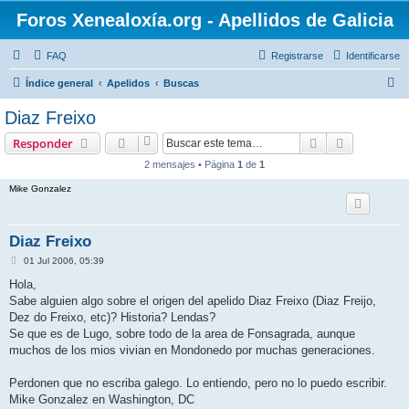
Foros Xenealoxía.org - Apellidos de Galicia
FAQ
Registrarse
Identificarse
B
Índice general
Apelidos
Buscas
u
Diaz Freixo
s
Buscar
Búsqueda 
Responder
c
2 mensajes • Página
1
de
1
a
Mike Gonzalez
r
Diaz Freixo
M
01 Jul 2006, 05:39
e
n
Hola,
s
Sabe alguien algo sobre el origen del apelido Diaz Freixo (Diaz Freijo,
a
j
Dez do Freixo, etc)? Historia? Lendas?
e
Se que es de Lugo, sobre todo de la area de Fonsagrada, aunque
muchos de los mios vivian en Mondonedo por muchas generaciones.
Perdonen que no escriba galego. Lo entiendo, pero no lo puedo escribir.
Mike Gonzalez en Washington, DC