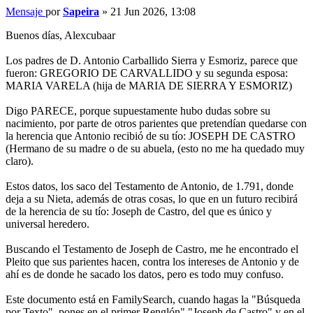
Mensaje
por
Sapeira
»
21 Jun 2026, 13:08
Buenos días, Alexcubaar
Los padres de D. Antonio Carballido Sierra y Esmoriz, parece que
fueron: GREGORIO DE CARVALLIDO y su segunda esposa:
MARIA VARELA (hija de MARIA DE SIERRA Y ESMORIZ)
Digo PARECE, porque supuestamente hubo dudas sobre su
nacimiento, por parte de otros parientes que pretendían quedarse con
la herencia que Antonio recibió de su tío: JOSEPH DE CASTRO
(Hermano de su madre o de su abuela, (esto no me ha quedado muy
claro).
Estos datos, los saco del Testamento de Antonio, de 1.791, donde
deja a su Nieta, además de otras cosas, lo que en un futuro recibirá
de la herencia de su tío: Joseph de Castro, del que es único y
universal heredero.
Buscando el Testamento de Joseph de Castro, me he encontrado el
Pleito que sus parientes hacen, contra los intereses de Antonio y de
ahí es de donde he sacado los datos, pero es todo muy confuso.
Este documento está en FamilySearch, cuando hagas la "Búsqueda
por Texto", pones en el primer Renglón" "Joseph de Castro" y en el