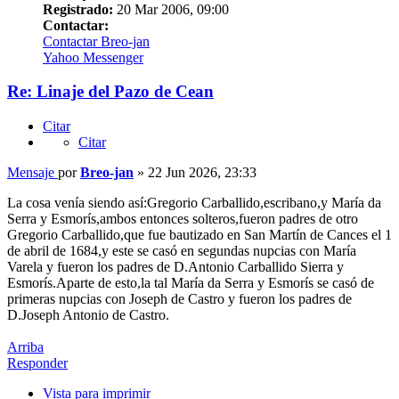
Registrado:
20 Mar 2006, 09:00
Contactar:
Contactar Breo-jan
Yahoo Messenger
Re: Linaje del Pazo de Cean
Citar
Citar
Mensaje
por
Breo-jan
»
22 Jun 2026, 23:33
La cosa venía siendo así:Gregorio Carballido,escribano,y María da
Serra y Esmorís,ambos entonces solteros,fueron padres de otro
Gregorio Carballido,que fue bautizado en San Martín de Cances el 1
de abril de 1684,y este se casó en segundas nupcias con María
Varela y fueron los padres de D.Antonio Carballido Sierra y
Esmorís.Aparte de esto,la tal María da Serra y Esmorís se casó de
primeras nupcias con Joseph de Castro y fueron los padres de
D.Joseph Antonio de Castro.
Arriba
Responder
Vista para imprimir