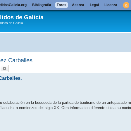
lidosGalicia.org
Bibliografía
Foros
Acerca
Legal
Licenza
lidos de Galicia
llidos de Galicia
ez Carballes.
Buscar
Búsqueda avanzada
arballes.
r su colaboración en la búsqueda de la partida de bautismo de un antepasado 
Vilaoudriz a comienzos del siglo XX. Otra informacion diferente ubica su naci