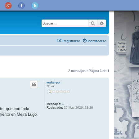
Buscar
Búsqueda avanza
Registrarse
Identificarse
2 mensajes • Página
1
de
1
walterpol
Novo
Mensajes:
1
Registrado:
20 May 2026, 22:29
mío, que con toda
miento en Meira Lugo.