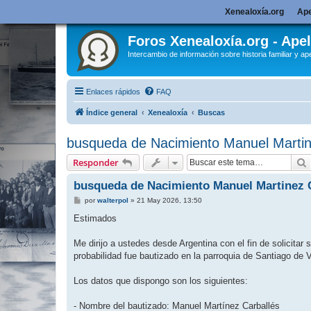
Xenealoxía.org
Ape
Foros Xenealoxía.org - Apel
Intercambio de información sobre historia familiar y ape
Enlaces rápidos
FAQ
Índice general
Xenealoxía
Buscas
busqueda de Nacimiento Manuel Martin
Responder
busqueda de Nacimiento Manuel Martinez C
M
por
walterpol
»
21 May 2026, 13:50
e
n
Estimados
s
a
j
Me dirijo a ustedes desde Argentina con el fin de solicita
e
probabilidad fue bautizado en la parroquia de Santiago de 
Los datos que dispongo son los siguientes:
- Nombre del bautizado: Manuel Martínez Carballés