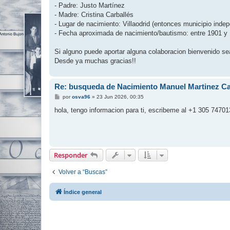
- Padre: Justo Martínez
- Madre: Cristina Carballés
- Lugar de nacimiento: Villaodrid (entonces municipio inde
- Fecha aproximada de nacimiento/bautismo: entre 1901 y
Si alguno puede aportar alguna colaboracion bienvenido se
Desde ya muchas gracias!!
Re: busqueda de Nacimiento Manuel Martinez Ca
M
por
osva96
»
23 Jun 2026, 00:35
e
n
hola, tengo informacion para ti, escribeme al +1 305 747
s
a
j
e
Responder
Volver a “Buscas”
Índice general