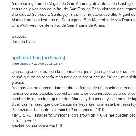
e
"era hixo legítimo de Miguel de San Mamed y de Antonia de Castrigo,
naturales y vecinos de la fra. de San Fins de Brión distante dos legua
dha ciudad (refírese a Santiago)- Y asimismo sabía que dho Miguel d
Mamed era hixo lexítimo de Domingo de San Mamed y de <b>Doming
Chan</b> vecinos de la fra. de San Thome de Ames..."
Saúdos:
Ricardo Lago
apellido Chan (no Chans)
M
por
Gladys
»
26 Ago 2002, 13:17
e
n
Quería agradecerles toda la información que siguen aportando, confie
s
pensé que ya no tendría más noticias y por suerte no fué así, muchís
a
j
gracias.
e
Además quería agregar datos sobre la familia de mi abuelo que encont
revisando unos papeles que están bastante deteriorados, pero de ellos
nombre de los padres, que serían Manuel y Rosenda, y nombres de lu
dice: Cuntis, creo que dice Calaus de Reys (se no si está bien escrito)
Pontevedra, fecha de nacimiento 2 de Junio de 1919.
<IMG SRC="images/forum/icons/icon_frown.gif"> Qué me pueden deci
esto ? sirve ?
gracias por responderme !!!!!!