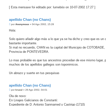
[ Esta mensaxe foi editado por: lumebóo on 10-07-2002 17:27 ]
apellido Chan (no Chans)
M
por
Anonymous
»
04 Ago 2002, 15:28
e
n
Hola:
s
a
j
Solo quiero añadir algo más a lo que ya se ha dicho y creo que es un d
e
bastante importante.
Si mal no recuerdo, CHAN es la capital del Municipio de COTOBADE, 
Provincia de PONTEVEDRA.
Lo mas probable es que tus ancestros procedan de ese mismo lugar, 
muchos de los apellidos gallegos son toponimicos.
Un abrazo y suerte en tus pesquisas
apellido Chan (no Chans)
M
por
kruzul
»
26 Ago 2002, 04:01
e
n
Ola de novo:
s
En Linajes Galicianos de Constanti:
a
j
Expediente de D. Antonio Sanmamed y Castrigo (1710)