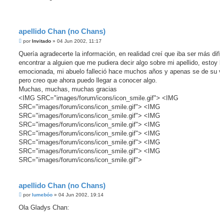
apellido Chan (no Chans)
M
por
Invitado
»
04 Jun 2002, 11:17
e
n
Quería agradecerte la información, en realidad creí que iba ser más difí
s
encontrar a alguien que me pudiera decir algo sobre mi apellido, estoy
a
j
emocionada, mi abuelo falleció hace muchos años y apenas se de su 
e
pero creo que ahora puedo llegar a conocer algo.
Muchas, muchas, muchas gracias
<IMG SRC="images/forum/icons/icon_smile.gif"> <IMG
SRC="images/forum/icons/icon_smile.gif"> <IMG
SRC="images/forum/icons/icon_smile.gif"> <IMG
SRC="images/forum/icons/icon_smile.gif"> <IMG
SRC="images/forum/icons/icon_smile.gif"> <IMG
SRC="images/forum/icons/icon_smile.gif"> <IMG
SRC="images/forum/icons/icon_smile.gif"> <IMG
SRC="images/forum/icons/icon_smile.gif">
apellido Chan (no Chans)
M
por
lumebóo
»
04 Jun 2002, 19:14
e
n
Ola Gladys Chan:
s
a