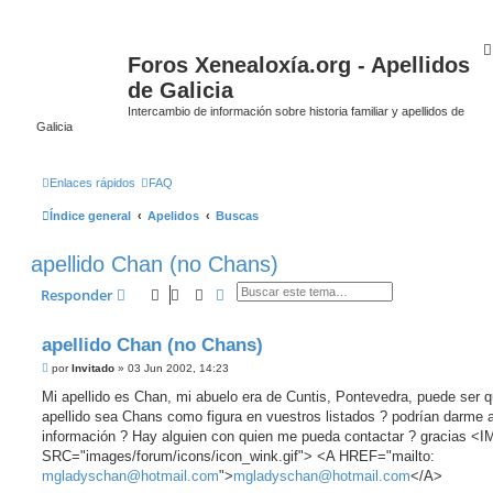
Foros Xenealoxía.org - Apellidos
de Galicia
Intercambio de información sobre historia familiar y apellidos de
Galicia
Enlaces rápidos
FAQ
Índice general
Apelidos
Buscas
apellido Chan (no Chans)
Buscar
Búsqueda avanzada
Responder
apellido Chan (no Chans)
M
por
Invitado
»
03 Jun 2002, 14:23
e
n
Mi apellido es Chan, mi abuelo era de Cuntis, Pontevedra, puede ser q
s
apellido sea Chans como figura en vuestros listados ? podrían darme 
a
j
información ? Hay alguien con quien me pueda contactar ? gracias <
e
SRC="images/forum/icons/icon_wink.gif"> <A HREF="mailto:
mgladyschan@hotmail.com
">
mgladyschan@hotmail.com
</A>