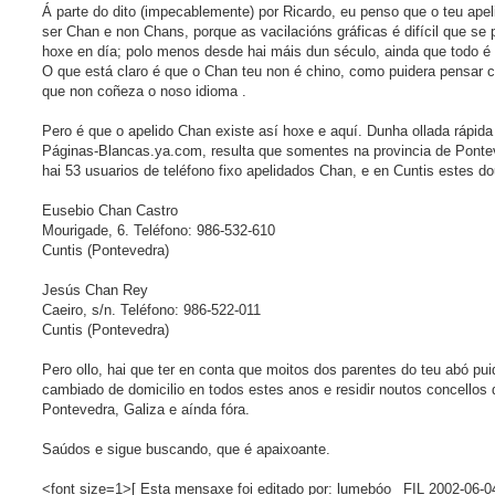
j
Á parte do dito (impecablemente) por Ricardo, eu penso que o teu ape
e
ser Chan e non Chans, porque as vacilacións gráficas é difícil que se
hoxe en día; polo menos desde hai máis dun século, ainda que todo é 
O que está claro é que o Chan teu non é chino, como puidera pensar c
que non coñeza o noso idioma .
Pero é que o apelido Chan existe así hoxe e aquí. Dunha ollada rápida
Páginas-Blancas.ya.com, resulta que somentes na provincia de Ponte
hai 53 usuarios de teléfono fixo apelidados Chan, e en Cuntis estes do
Eusebio Chan Castro
Mourigade, 6. Teléfono: 986-532-610
Cuntis (Pontevedra)
Jesús Chan Rey
Caeiro, s/n. Teléfono: 986-522-011
Cuntis (Pontevedra)
Pero ollo, hai que ter en conta que moitos dos parentes do teu abó pui
cambiado de domicilio en todos estes anos e residir noutos concellos 
Pontevedra, Galiza e aínda fóra.
Saúdos e sigue buscando, que é apaixoante.
<font size=1>[ Esta mensaxe foi editado por: lumebóo _FIL 2002-06-04