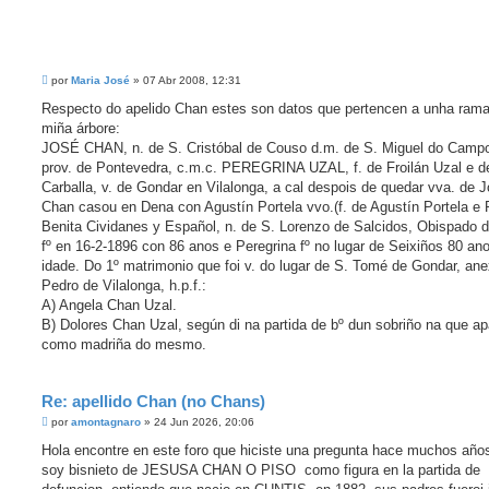
M
por
Maria José
»
07 Abr 2008, 12:31
e
n
Respecto do apelido Chan estes son datos que pertencen a unha ram
s
miña árbore:
a
j
JOSÉ CHAN, n. de S. Cristóbal de Couso d.m. de S. Miguel do Campo 
e
prov. de Pontevedra, c.m.c. PEREGRINA UZAL, f. de Froilán Uzal e d
Carballa, v. de Gondar en Vilalonga, a cal despois de quedar vva. de 
Chan casou en Dena con Agustín Portela vvo.(f. de Agustín Portela e
Benita Cividanes y Español, n. de S. Lorenzo de Salcidos, Obispado 
fº en 16-2-1896 con 86 anos e Peregrina fº no lugar de Seixiños 80 an
idade. Do 1º matrimonio que foi v. do lugar de S. Tomé de Gondar, an
Pedro de Vilalonga, h.p.f.:
A) Angela Chan Uzal.
B) Dolores Chan Uzal, según di na partida de bº dun sobriño na que a
como madriña do mesmo.
Re: apellido Chan (no Chans)
M
por
amontagnaro
»
24 Jun 2026, 20:06
e
n
Hola encontre en este foro que hiciste una pregunta hace muchos año
s
soy bisnieto de JESUSA CHAN O PISO como figura en la partida de
a
j