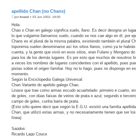
apellido Chan (no Chans)
M
por
kruzul
»
03 Jun 2002, 19:00
e
n
Hola:
s
Chao o Chan en galego significa suelo, llano. Es decir designa un lugar
a
j
lo que vulgarme llamamos suelo, cuando se nos cae algo en él, por ej
e
Chans es el plural de la misma palabra, existiendo también el plural C
toponimia suelen denominarse así los sitios llanos, como ya te habrá
cuenta, y la gente que vivió en esos sitios, eran Fulano y Mengano do
para los de los demás lugares. Es por esto que muchos de nosotros l
a veces los nombres de lugares coincidentes con el apellido, pues pue
pistas sobre el origen familiar. Hoy no lo hago, pues no dispongo en es
momento.
Según la Enciclopedia Galega Universal:
Chan Variante do apelido galego Chao.
Linaxe que trae como armas escudo acuartelado: primeiro e cuarto, e
de goles, con dúas faixas de veiros de prata e azul; segundo e terceiro
campo de goles, cunha barra de prata.
(Esto sólo quiere decir que según la E.G.U. existió una familia apellid
Chan, que utilizó estas armas, y no necesariamente tienen que ser los
línea).
Saúdos:
Ricardo Lago Couce