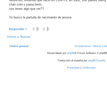
defuncion, entiendo que nacio en CUNTIS, en 1882, sus padres fueroj 
e
chan coto y juana ferrin
vos tenes algo que ver??
Yo busco la partuda de nacimiento de jesusa-
Responder
Volver a “Buscas”
Índice general
Contáctenos
Borrar coo
Desarrollado por
phpBB
® Forum Software © phpBB 
Traducción al español por
phpBB España
Privacidad
|
Condiciones