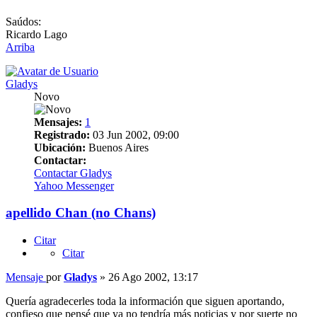
Saúdos:
Ricardo Lago
Arriba
Gladys
Novo
Mensajes:
1
Registrado:
03 Jun 2002, 09:00
Ubicación:
Buenos Aires
Contactar:
Contactar Gladys
Yahoo Messenger
apellido Chan (no Chans)
Citar
Citar
Mensaje
por
Gladys
»
26 Ago 2002, 13:17
Quería agradecerles toda la información que siguen aportando,
confieso que pensé que ya no tendría más noticias y por suerte no