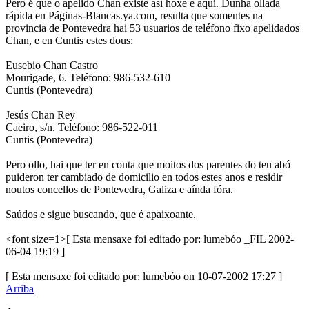
Pero é que o apelido Chan existe así hoxe e aquí. Dunha ollada
rápida en Páginas-Blancas.ya.com, resulta que somentes na
provincia de Pontevedra hai 53 usuarios de teléfono fixo apelidados
Chan, e en Cuntis estes dous:
Eusebio Chan Castro
Mourigade, 6. Teléfono: 986-532-610
Cuntis (Pontevedra)
Jesús Chan Rey
Caeiro, s/n. Teléfono: 986-522-011
Cuntis (Pontevedra)
Pero ollo, hai que ter en conta que moitos dos parentes do teu abó
puideron ter cambiado de domicilio en todos estes anos e residir
noutos concellos de Pontevedra, Galiza e aínda fóra.
Saúdos e sigue buscando, que é apaixoante.
<font size=1>[ Esta mensaxe foi editado por: lumebóo _FIL 2002-
06-04 19:19 ]
[ Esta mensaxe foi editado por: lumebóo on 10-07-2002 17:27 ]
Arriba