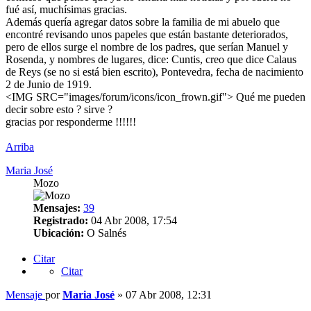
fué así, muchísimas gracias.
Además quería agregar datos sobre la familia de mi abuelo que
encontré revisando unos papeles que están bastante deteriorados,
pero de ellos surge el nombre de los padres, que serían Manuel y
Rosenda, y nombres de lugares, dice: Cuntis, creo que dice Calaus
de Reys (se no si está bien escrito), Pontevedra, fecha de nacimiento
2 de Junio de 1919.
<IMG SRC="images/forum/icons/icon_frown.gif"> Qué me pueden
decir sobre esto ? sirve ?
gracias por responderme !!!!!!
Arriba
Maria José
Mozo
Mensajes:
39
Registrado:
04 Abr 2008, 17:54
Ubicación:
O Salnés
Citar
Citar
Mensaje
por
Maria José
»
07 Abr 2008, 12:31