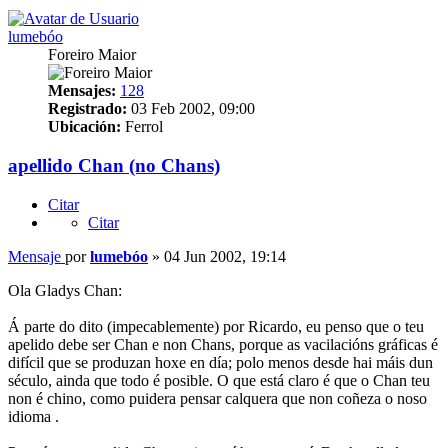
lumebóo
Foreiro Maior
Mensajes:
128
Registrado:
03 Feb 2002, 09:00
Ubicación:
Ferrol
apellido Chan (no Chans)
Citar
Citar
Mensaje
por
lumebóo
»
04 Jun 2002, 19:14
Ola Gladys Chan:
Á parte do dito (impecablemente) por Ricardo, eu penso que o teu
apelido debe ser Chan e non Chans, porque as vacilacións gráficas é
difícil que se produzan hoxe en día; polo menos desde hai máis dun
século, ainda que todo é posible. O que está claro é que o Chan teu
non é chino, como puidera pensar calquera que non coñeza o noso
idioma .