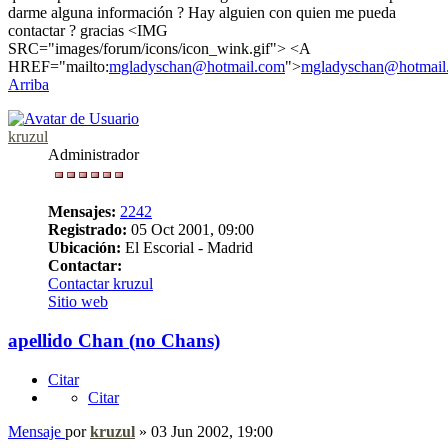
darme alguna información ? Hay alguien con quien me pueda
contactar ? gracias <IMG
SRC="images/forum/icons/icon_wink.gif"> <A
HREF="mailto:
mgladyschan@hotmail.com
">
mgladyschan@hotmail
Arriba
kruzul
Administrador
Mensajes:
2242
Registrado:
05 Oct 2001, 09:00
Ubicación:
El Escorial - Madrid
Contactar:
Contactar kruzul
Sitio web
apellido Chan (no Chans)
Citar
Citar
Mensaje
por
kruzul
»
03 Jun 2002, 19:00