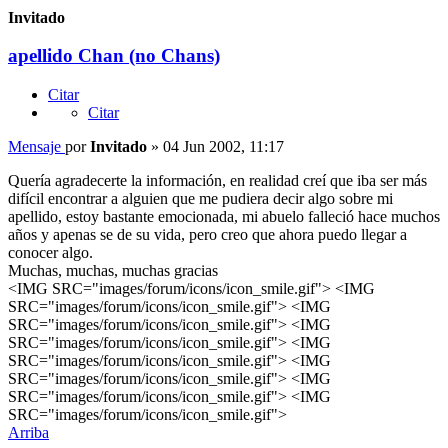
Invitado
apellido Chan (no Chans)
Citar
Citar
Mensaje
por
Invitado
»
04 Jun 2002, 11:17
Quería agradecerte la información, en realidad creí que iba ser más
difícil encontrar a alguien que me pudiera decir algo sobre mi
apellido, estoy bastante emocionada, mi abuelo falleció hace muchos
años y apenas se de su vida, pero creo que ahora puedo llegar a
conocer algo.
Muchas, muchas, muchas gracias
<IMG SRC="images/forum/icons/icon_smile.gif"> <IMG
SRC="images/forum/icons/icon_smile.gif"> <IMG
SRC="images/forum/icons/icon_smile.gif"> <IMG
SRC="images/forum/icons/icon_smile.gif"> <IMG
SRC="images/forum/icons/icon_smile.gif"> <IMG
SRC="images/forum/icons/icon_smile.gif"> <IMG
SRC="images/forum/icons/icon_smile.gif"> <IMG
SRC="images/forum/icons/icon_smile.gif">
Arriba