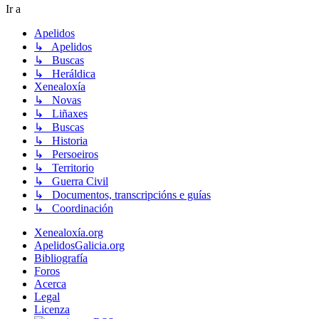
Ir a
Apelidos
↳ Apelidos
↳ Buscas
↳ Heráldica
Xenealoxía
↳ Novas
↳ Liñaxes
↳ Buscas
↳ Historia
↳ Persoeiros
↳ Territorio
↳ Guerra Civil
↳ Documentos, transcripcións e guías
↳ Coordinación
Xenealoxía.org
ApelidosGalicia.org
Bibliografía
Foros
Acerca
Legal
Licenza