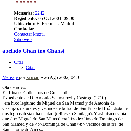
Mensajes:
2242
Registrado:
05 Oct 2001, 09:00
Ubicación:
El Escorial - Madrid
Contactar:
Contactar kruzul
Sitio web
apellido Chan (no Chans)
Citar
Citar
Mensaje
por
kruzul
»
26 Ago 2002, 04:01
Ola de novo:
En Linajes Galicianos de Constanti:
Expediente de D. Antonio Sanmamed y Castrigo (1710)
"era hixo legítimo de Miguel de San Mamed y de Antonia de
Castrigo, naturales y vecinos de la fra. de San Fins de Brión distante
dos leguas desta dha ciudad (refírese a Santiago)- Y asimismo sabía
que dho Miguel de San Mamed era hixo lexítimo de Domingo de
San Mamed y de <b>Dominga de Chan</b> vecinos de la fra. de
San Thome de Ames..."