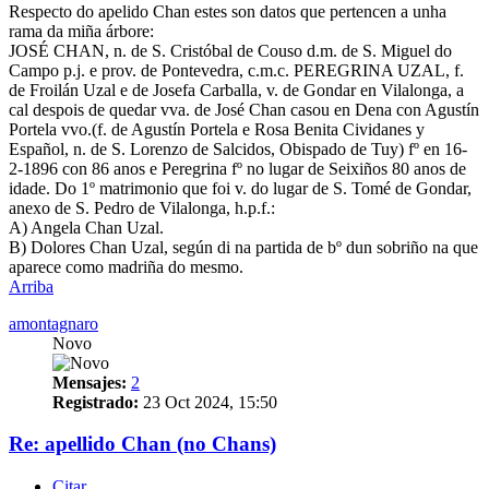
Respecto do apelido Chan estes son datos que pertencen a unha
rama da miña árbore:
JOSÉ CHAN, n. de S. Cristóbal de Couso d.m. de S. Miguel do
Campo p.j. e prov. de Pontevedra, c.m.c. PEREGRINA UZAL, f.
de Froilán Uzal e de Josefa Carballa, v. de Gondar en Vilalonga, a
cal despois de quedar vva. de José Chan casou en Dena con Agustín
Portela vvo.(f. de Agustín Portela e Rosa Benita Cividanes y
Español, n. de S. Lorenzo de Salcidos, Obispado de Tuy) fº en 16-
2-1896 con 86 anos e Peregrina fº no lugar de Seixiños 80 anos de
idade. Do 1º matrimonio que foi v. do lugar de S. Tomé de Gondar,
anexo de S. Pedro de Vilalonga, h.p.f.:
A) Angela Chan Uzal.
B) Dolores Chan Uzal, según di na partida de bº dun sobriño na que
aparece como madriña do mesmo.
Arriba
amontagnaro
Novo
Mensajes:
2
Registrado:
23 Oct 2024, 15:50
Re: apellido Chan (no Chans)
Citar