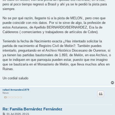
pero al poco tiempo regresó a Brasil y ahí ya se le perdió la pista para
siempre.
No se por qué razón, llegaste tú a la pista de MELON., pero creo que
puede coincidir con mis datos. Por si te sirve de algo, la profesión de
estos Asturianos, de Apellido BERNARDO/BERNARDEZ, Era la de
Caldereros ( comerciantes y trabajadores de artículos de Cobre).
Teniendo la fecha de Nacimiento exacta ¿Has intentado solicitar la
partida de nacimiento al Registro Civil de Melón?. También puedes
intentarlo, preguntando en el Archivo Histórico Diocesano de Ourense, si
ya tienen las partidas bautismales de 1.893, de Melón, en ese Archivo, o
que te indiquen en que parroquia pueden estar, puesto que me imagino
que se bautizaría en el Monasterio de Melón, que lleva muchos años en
Ruinas.
Un cordial saludo
rafael.fernandes1979
Novo
Re: Familia Bernárdez Fernández
M
01 Jul 2026, 20:21