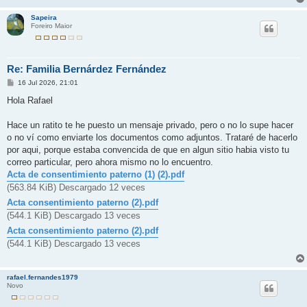
Sapeira
Foreiro Maior
Re: Familia Bernárdez Fernández
M
16 Jul 2026, 21:01
e
n
Hola Rafael
s
a
j
Hace un ratito te he puesto un mensaje privado, pero o no lo supe hacer
e
o no ví como enviarte los documentos como adjuntos. Trataré de hacerlo
por aqui, porque estaba convencida de que en algun sitio habia visto tu
correo particular, pero ahora mismo no lo encuentro.
Acta de consentimiento paterno (1) (2).pdf
(563.84 KiB) Descargado 12 veces
Acta consentimiento paterno (2).pdf
(544.1 KiB) Descargado 13 veces
Acta consentimiento paterno (2).pdf
(544.1 KiB) Descargado 13 veces
rafael.fernandes1979
Novo