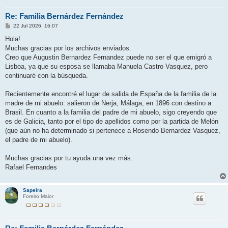
Re: Familia Bernárdez Fernández
M
22 Jul 2026, 16:07
e
n
Hola!
s
Muchas gracias por los archivos enviados.
a
j
Creo que Augustin Bernardez Fernandez puede no ser el que emigró a
e
Lisboa, ya que su esposa se llamaba Manuela Castro Vasquez, pero
continuaré con la búsqueda.
Recientemente encontré el lugar de salida de España de la familia de la
madre de mi abuelo: salieron de Nerja, Málaga, en 1896 con destino a
Brasil. En cuanto a la familia del padre de mi abuelo, sigo creyendo que
es de Galicia, tanto por el tipo de apellidos como por la partida de Melón
(que aún no ha determinado si pertenece a Rosendo Bernardez Vasquez,
el padre de mi abuelo).
Muchas gracias por tu ayuda una vez más.
Rafael Fernandes
Sapeira
Foreiro Maior