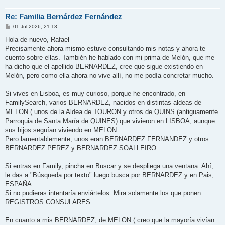
Re: Familia Bernárdez Fernández
M
01 Jul 2026, 21:13
e
n
Hola de nuevo, Rafael
s
Precisamente ahora mismo estuve consultando mis notas y ahora te
a
j
cuento sobre ellas. También he hablado con mi prima de Melón, que me
e
ha dicho que el apellido BERNARDEZ, cree que sigue existiendo en
Melón, pero como ella ahora no vive allí, no me podía concretar mucho.
Si vives en Lisboa, es muy curioso, porque he encontrado, en
FamilySearch, varios BERNARDEZ, nacidos en distintas aldeas de
MELON ( unos de la Aldea de TOURON y otros de QUINS (antiguamente
Parroquia de Santa María de QUINES) que vivieron en LISBOA, aunque
sus hijos seguían viviendo en MELON.
Pero lamentablemente, unos eran BERNARDEZ FERNANDEZ y otros
BERNARDEZ PEREZ y BERNARDEZ SOALLEIRO.
Si entras en Family, pincha en Buscar y se despliega una ventana. Ahí,
le das a "Búsqueda por texto" luego busca por BERNARDEZ y en Pais,
ESPAÑA.
Si no pudieras intentaría enviártelos. Mira solamente los que ponen
REGISTROS CONSULARES
En cuanto a mis BERNARDEZ, de MELON ( creo que la mayoría vivían