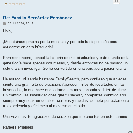
Re: Familia Bernárdez Fernández
M
03 Jul 2026, 16:11
e
n
Hola,
s
a
j
¡Muchísimas gracias por tu mensaje y por toda la disposición para
e
ayudarme en esta búsqueda!
Para ser sincero, conocí la historia de mis bisabuelos y este mundo de la
genealogía hace apenas dos meses, y desde entonces no he pasado un
solo día sin investigar. Se ha convertido en una verdadera pasión diaria.
He estado utilizando bastante FamilySearch, pero confieso que a veces
siento una gran falta de precisión. Aparecen miles de resultados en las
búsquedas, lo que hace que la tarea sea muy cansada y difícil de filtrar.
En cambio, las investigaciones que tú haces y compartes conmigo son
siempre muy ricas en detalles, certeras y rápidas; se nota perfectamente
tu experiencia y eficiencia al moverte en el sitio.
Una vez más, te agradezco de corazón que me orientes en este camino.
Rafael Fernandes