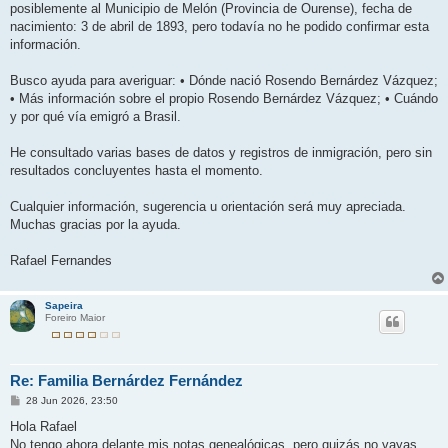
posiblemente al Municipio de Melón (Provincia de Ourense), fecha de
nacimiento: 3 de abril de 1893, pero todavía no he podido confirmar esta
información.
Busco ayuda para averiguar: • Dónde nació Rosendo Bernárdez Vázquez;
• Más información sobre el propio Rosendo Bernárdez Vázquez; • Cuándo
y por qué vía emigró a Brasil.
He consultado varias bases de datos y registros de inmigración, pero sin
resultados concluyentes hasta el momento.
Cualquier información, sugerencia u orientación será muy apreciada.
Muchas gracias por la ayuda.
Rafael Fernandes
Sapeira
Foreiro Maior
Re: Familia Bernárdez Fernández
M
28 Jun 2026, 23:50
e
n
Hola Rafael
s
No tengo ahora delante mis notas genealógicas, pero quizás no vayas
a