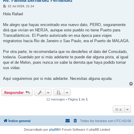
Re: Familia Bernárdez Fernández
M
22 Jul 2026, 21:14
e
n
Hola Rafael
s
a
j
Me alegro que hayas encontrado ese nuevo dato, PERO, seguramente
e
dirá que vivían en NERJA, aunque este pueblo no tiene Puerto para
Transatlánticos. El Puerto autorizado en esa época para viajes
migratorios hacia Rio de Janeiro o Sao Paulo, era el Puerto de MALAGA.
Por otra parte, te recomendaría que no desdeñes el dato del Consulado,
todavia. Guardalo por si más adelante te puede dar alguna pista, al igual
que el de Melon, pues nunca se sabe la derrota que haya podido tomar
sus vidas.
Aquí seguiremos por si más adelante. Necesitas alguna ayuda.
Responder
12 mensajes • Página
1
de
1
Ir a
Índice general
Todos los horarios son
UTC+02:00
Desarrollado por
phpBB
® Forum Software © phpBB Limited