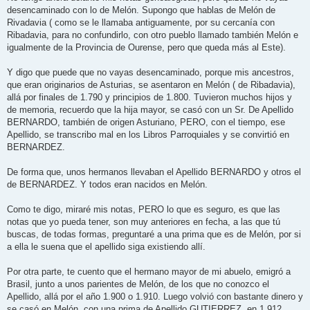
j
desencaminado con lo de Melón. Supongo que hablas de Melón de
e
Rivadavia ( como se le llamaba antiguamente, por su cercanía con
Ribadavia, para no confundirlo, con otro pueblo llamado también Melón e
igualmente de la Provincia de Ourense, pero que queda más al Este).
Y digo que puede que no vayas desencaminado, porque mis ancestros,
que eran originarios de Asturias, se asentaron en Melón ( de Ribadavia),
allá por finales de 1.790 y principios de 1.800. Tuvieron muchos hijos y
de memoria, recuerdo que la hija mayor, se casó con un Sr. De Apellido
BERNARDO, también de origen Asturiano, PERO, con el tiempo, ese
Apellido, se transcribo mal en los Libros Parroquiales y se convirtió en
BERNARDEZ.
De forma que, unos hermanos llevaban el Apellido BERNARDO y otros el
de BERNARDEZ. Y todos eran nacidos en Melón.
Como te digo, miraré mis notas, PERO lo que es seguro, es que las
notas que yo pueda tener, son muy anteriores en fecha, a las que tú
buscas, de todas formas, preguntaré a una prima que es de Melón, por si
a ella le suena que el apellido siga existiendo allí.
Por otra parte, te cuento que el hermano mayor de mi abuelo, emigró a
Brasil, junto a unos parientes de Melón, de los que no conozco el
Apellido, allá por el año 1.900 o 1.910. Luego volvió con bastante dinero y
se casó en Melón, con una prima de Apellido GUTIERREZ, en 1.912,