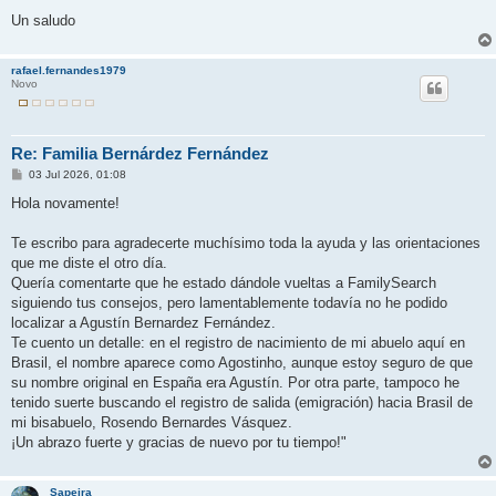
Un saludo
rafael.fernandes1979
Novo
Re: Familia Bernárdez Fernández
M
03 Jul 2026, 01:08
e
n
Hola novamente!
s
a
j
Te escribo para agradecerte muchísimo toda la ayuda y las orientaciones
e
que me diste el otro día.
​Quería comentarte que he estado dándole vueltas a FamilySearch
siguiendo tus consejos, pero lamentablemente todavía no he podido
localizar a Agustín Bernardez Fernández.
​Te cuento un detalle: en el registro de nacimiento de mi abuelo aquí en
Brasil, el nombre aparece como Agostinho, aunque estoy seguro de que
su nombre original en España era Agustín. Por otra parte, tampoco he
tenido suerte buscando el registro de salida (emigración) hacia Brasil de
mi bisabuelo, Rosendo Bernardes Vásquez.
​¡Un abrazo fuerte y gracias de nuevo por tu tiempo!"
Sapeira