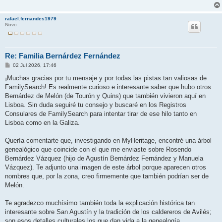
rafael.fernandes1979
Novo
Re: Familia Bernárdez Fernández
M
02 Jul 2026, 17:46
e
n
¡Muchas gracias por tu mensaje y por todas las pistas tan valiosas de
s
FamilySearch! Es realmente curioso e interesante saber que hubo otros
a
j
Bernárdez de Melón (de Tourón y Quins) que también vivieron aquí en
e
Lisboa. Sin duda seguiré tu consejo y buscaré en los Registros
Consulares de FamilySearch para intentar tirar de ese hilo tanto en
Lisboa como en la Galiza.
Quería comentarte que, investigando en MyHeritage, encontré una árbol
genealógico que coincide con el que me enviaste sobre Rosendo
Bernárdez Vázquez (hijo de Agustín Bernárdez Fernández y Manuela
Vázquez). Te adjunto una imagen de este árbol porque aparecen otros
nombres que, por la zona, creo firmemente que también podrían ser de
Melón.
Te agradezco muchísimo también toda la explicación histórica tan
interesante sobre San Agustín y la tradición de los caldereros de Avilés;
son esos detalles culturales los que dan vida a la genealogía.