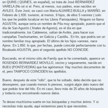
en QUINS ( QUINES, en español), se trata de José BERNARDEZ
VARELA (No sé si el. Pero, al menos, sus padres, eran nacidos en
AVILES. Este José, se casó con María ALVAREZ-BUILLA y MARIÑO, en
Febrero de 1.830. tuvieron, al menos, 9 hijos, de ellos 5 varones ( solo
los que he podido localizar en los Libros Parroquiales). Ninguno se llama
AGUSTIN, aunque sería un nombre de Pila muy apropiado, puesto que el
día de San Agustín ( finales de Agosto), es el día en que
tradicionalmente, los Caldereros, salían de Avilés, para hacer sus
campañas Trashumantes, en Galicia y Castilla.. En fin, que podría ser un
nombre familiar muy apropiado. El último de los hijos varones, nace
Aprox. En 1.850. lo que, por fechas, puede coincidir perfectamente con tu
Bisabuelo AGUSTIN, pero el segundo apellido NO COINCIDE.
Buscando, en el mismo sitio de Family que te he comentado, aparece un
ROSENDO BERNARDEZ MOVILLO, vecino y seguramente, nacido en
BUEU (PONTEVEDRA) que fue agrimensor. Hay muchos documentos de
el, pero TAMPOCO COINCIDEN los apellidos.
Bueno, después de este "rollo", que te he soltado, debo decirte que no
desesperes, que cuando menos lo pienses, surgirá algún dato nuevo del
que podrás tirar del hilo. En mi caso, llevo más de 25 años de búsqueda
y todavía voy encontrando nuevos datos.
Te deseo muchísima suerte en tus búsquedas y muchos ánimo. Y si
necesitas más ayuda, aquí estaremos para lo que necesites.