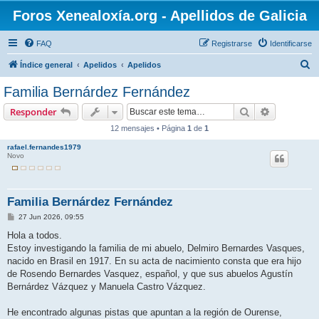
Foros Xenealoxía.org - Apellidos de Galicia
FAQ
Registrarse
Identificarse
B
Índice general
Apelidos
Apelidos
u
Familia Bernárdez Fernández
s
Buscar
Búsqueda 
Responder
c
12 mensajes • Página
1
de
1
a
rafael.fernandes1979
r
Novo
Familia Bernárdez Fernández
M
27 Jun 2026, 09:55
e
n
Hola a todos.
s
Estoy investigando la familia de mi abuelo, Delmiro Bernardes Vasques,
a
j
nacido en Brasil en 1917. En su acta de nacimiento consta que era hijo
e
de Rosendo Bernardes Vasquez, español, y que sus abuelos Agustín
Bernárdez Vázquez y Manuela Castro Vázquez.
He encontrado algunas pistas que apuntan a la región de Ourense,