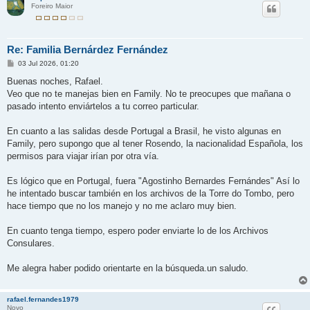
Foreiro Maior
Re: Familia Bernárdez Fernández
M
03 Jul 2026, 01:20
e
n
Buenas noches, Rafael.
s
Veo que no te manejas bien en Family. No te preocupes que mañana o
a
j
pasado intento enviártelos a tu correo particular.
e
En cuanto a las salidas desde Portugal a Brasil, he visto algunas en
Family, pero supongo que al tener Rosendo, la nacionalidad Española, los
permisos para viajar irían por otra vía.
Es lógico que en Portugal, fuera "Agostinho Bernardes Fernándes" Así lo
he intentado buscar también en los archivos de la Torre do Tombo, pero
hace tiempo que no los manejo y no me aclaro muy bien.
En cuanto tenga tiempo, espero poder enviarte lo de los Archivos
Consulares.
Me alegra haber podido orientarte en la búsqueda.un saludo.
rafael.fernandes1979
Novo