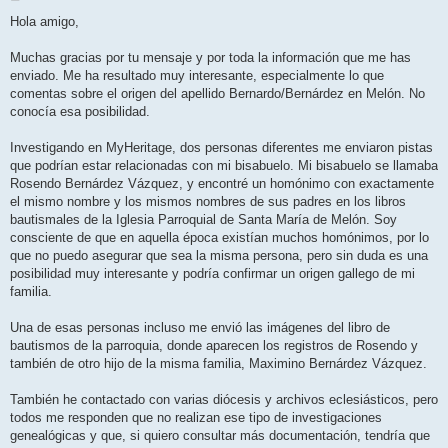
e
n
Hola amigo,
s
a
j
Muchas gracias por tu mensaje y por toda la información que me has
e
enviado. Me ha resultado muy interesante, especialmente lo que
comentas sobre el origen del apellido Bernardo/Bernárdez en Melón. No
conocía esa posibilidad.
Investigando en MyHeritage, dos personas diferentes me enviaron pistas
que podrían estar relacionadas con mi bisabuelo. Mi bisabuelo se llamaba
Rosendo Bernárdez Vázquez, y encontré un homónimo con exactamente
el mismo nombre y los mismos nombres de sus padres en los libros
bautismales de la Iglesia Parroquial de Santa María de Melón. Soy
consciente de que en aquella época existían muchos homónimos, por lo
que no puedo asegurar que sea la misma persona, pero sin duda es una
posibilidad muy interesante y podría confirmar un origen gallego de mi
familia.
Una de esas personas incluso me envió las imágenes del libro de
bautismos de la parroquia, donde aparecen los registros de Rosendo y
también de otro hijo de la misma familia, Maximino Bernárdez Vázquez.
También he contactado con varias diócesis y archivos eclesiásticos, pero
todos me responden que no realizan ese tipo de investigaciones
genealógicas y que, si quiero consultar más documentación, tendría que