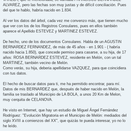
ALVAREZ, pero las fechas son muy justas y de difícil conciliación. Pues
del que te hablo, habría nacido en 1.834.
Al ver los datos del árbol, cada vez me convenzo más, que tienen mucho
que ver con los de los Registros Consulares, pues en ellos también
aparece el Apellido ESTEVEZ y MARTINEZ ESTEVEZ.
De hecho, uno de los documentos Consulares. Habla de un AGUSTIN
BERNARDEZ FERNANDEZ, de más de 45 años - en 1.901 - ( habría
nacido hacia 1.850), que concede permiso para casarse, a su hija, de 17
años: ROSA BERNARDEZ ESTEVEZ, residente en Melón, con un tal
MARTINEZ, también vecino de Melón.
Como verás, su hija, deberia apellidarse VAZQUEZ, para que coincidiera
con tus datos.
El hecho de buscar datos para ti, me ha permitido encontrar, para mí.
Datos de mis BERNARDEZ que, después de haber nacido en Melón, la
familia se traslado al Municipio de LA BOLA, a unos 20 Km de Melon,
muy cerquita de CELANOVA.
He visto en Internet, que hay un estudio de Miguel Ángel Fernández
Rodríguez: "Evolución Migratoria en el Municipio de Melón: mediados del
siglo XVIII a comienzos del XX", que quizás te pueda interesar, yo no lo
he leído.