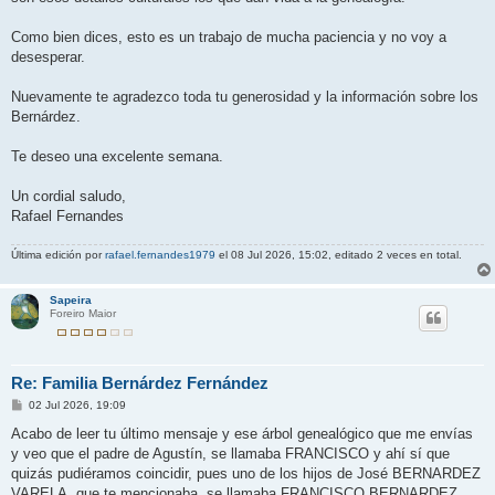
Como bien dices, esto es un trabajo de mucha paciencia y no voy a
desesperar.
Nuevamente te agradezco toda tu generosidad y la información sobre los
Bernárdez.
Te deseo una excelente semana.
Un cordial saludo,
Rafael Fernandes
Última edición por
rafael.fernandes1979
el 08 Jul 2026, 15:02, editado 2 veces en total.
Sapeira
Foreiro Maior
Re: Familia Bernárdez Fernández
M
02 Jul 2026, 19:09
e
n
Acabo de leer tu último mensaje y ese árbol genealógico que me envías
s
y veo que el padre de Agustín, se llamaba FRANCISCO y ahí sí que
a
j
quizás pudiéramos coincidir, pues uno de los hijos de José BERNARDEZ
e
VARELA, que te mencionaba, se llamaba FRANCISCO BERNARDEZ