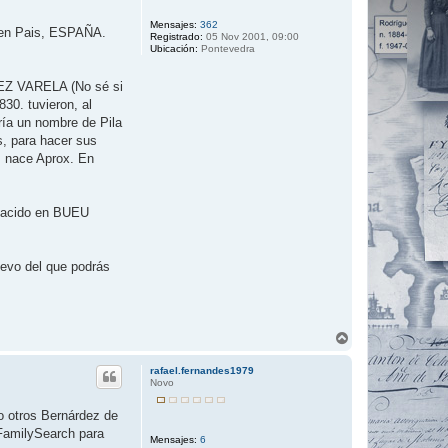
Mensajes:
362
y en Pais, ESPAÑA.
Registrado:
05 Nov 2001, 09:00
Ubicación:
Pontevedra
EZ VARELA (No sé si
0. tuvieron, al
ría un nombre de Pila
s, para hacer sus
, nace Aprox. En
nacido en BUEU
uevo del que podrás
A
r
r
rafael.fernandes1979
i
Novo
b
a
o otros Bernárdez de
 FamilySearch para
Mensajes:
6