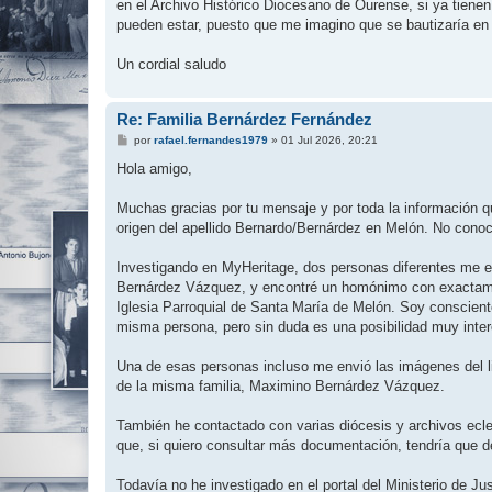
en el Archivo Histórico Diocesano de Ourense, si ya tienen
pueden estar, puesto que me imagino que se bautizaría en
Un cordial saludo
Re: Familia Bernárdez Fernández
M
por
rafael.fernandes1979
»
01 Jul 2026, 20:21
e
n
Hola amigo,
s
a
j
Muchas gracias por tu mensaje y por toda la información 
e
origen del apellido Bernardo/Bernárdez en Melón. No conocí
Investigando en MyHeritage, dos personas diferentes me e
Bernárdez Vázquez, y encontré un homónimo con exactame
Iglesia Parroquial de Santa María de Melón. Soy conscien
misma persona, pero sin duda es una posibilidad muy intere
Una de esas personas incluso me envió las imágenes del li
de la misma familia, Maximino Bernárdez Vázquez.
También he contactado con varias diócesis y archivos ecle
que, si quiero consultar más documentación, tendría que d
Todavía no he investigado en el portal del Ministerio de J