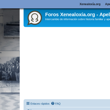
Xenealoxía.org
Ape
Foros Xenealoxía.org - Apel
Intercambio de información sobre historia familiar y ape
Enlaces rápidos
FAQ