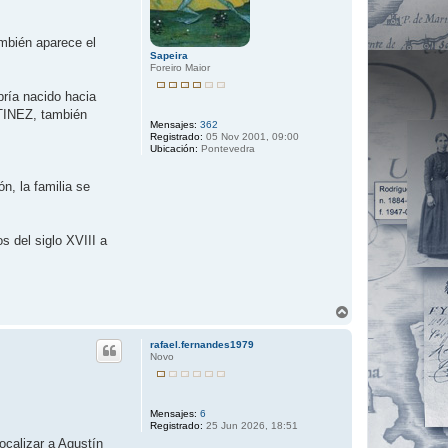
ambién aparece el
Sapeira
Foreiro Maior
ía nacido hacia
TINEZ, también
Mensajes:
362
Registrado:
05 Nov 2001, 09:00
Ubicación:
Pontevedra
, la familia se
s del siglo XVIII a
A
r
r
rafael.fernandes1979
i
Novo
b
a
Mensajes:
6
Registrado:
25 Jun 2026, 18:51
ocalizar a Agustín