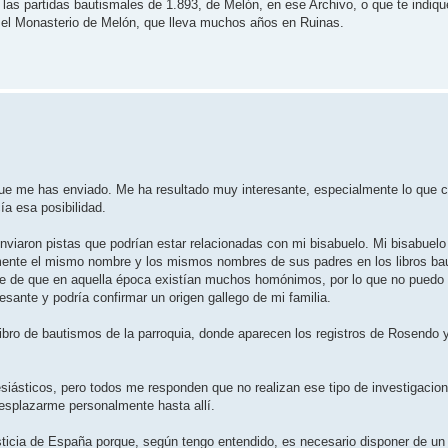
 las partidas bautismales de 1.893, de Melón, en ese Archivo, o que te indiq
 el Monasterio de Melón, que lleva muchos años en Ruinas.
que me has enviado. Me ha resultado muy interesante, especialmente lo que 
a esa posibilidad.
nviaron pistas que podrían estar relacionadas con mi bisabuelo. Mi bisabuel
nte el mismo nombre y los mismos nombres de sus padres en los libros bau
te de que en aquella época existían muchos homónimos, por lo que no puedo 
sante y podría confirmar un origen gallego de mi familia.
bro de bautismos de la parroquia, donde aparecen los registros de Rosendo y
siásticos, pero todos me responden que no realizan ese tipo de investigacio
esplazarme personalmente hasta allí.
usticia de España porque, según tengo entendido, es necesario disponer de un 