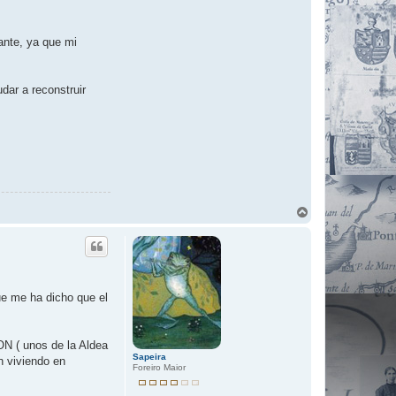
ante, ya que mi
dar a reconstruir
A
r
r
i
b
a
e me ha dicho que el
N ( unos de la Aldea
Sapeira
 viviendo en
Foreiro Maior