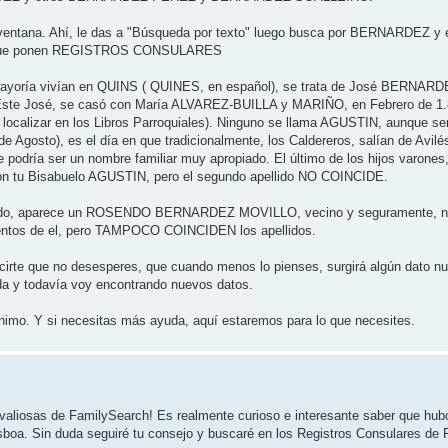
a ventana. Ahí, le das a "Búsqueda por texto" luego busca por BERNARDEZ 
 los que ponen REGISTROS CONSULARES
yoría vivían en QUINS ( QUINES, en español), se trata de José BERNARD
 Este José, se casó con María ALVAREZ-BUILLA y MARIÑO, en Febrero de 1.83
o localizar en los Libros Parroquiales). Ninguno se llama AGUSTIN, aunque se
de Agosto), es el día en que tradicionalmente, los Caldereros, salían de Avilé
 podría ser un nombre familiar muy apropiado. El último de los hijos varones
 con tu Bisabuelo AGUSTIN, pero el segundo apellido NO COINCIDE.
entado, aparece un ROSENDO BERNARDEZ MOVILLO, vecino y seguramente, 
tos de el, pero TAMPOCO COINCIDEN los apellidos.
ecirte que no desesperes, que cuando menos lo pienses, surgirá algún dato n
eda y todavía voy encontrando nuevos datos.
mo. Y si necesitas más ayuda, aquí estaremos para lo que necesites.
 valiosas de FamilySearch! Es realmente curioso e interesante saber que hub
sboa. Sin duda seguiré tu consejo y buscaré en los Registros Consulares de