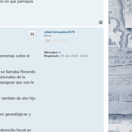
uen en que parroquia
A
r
r
rafael.fernandes1979
i
Novo
b
a
Mensajes:
6
comentas sobre el
Registrado:
25 Jun 2026, 18:51
o se llamaba Rosendo
tismales de la
asegurar que sea la
 también de otro hijo
nes genealógicas y
domicilio fiscal en