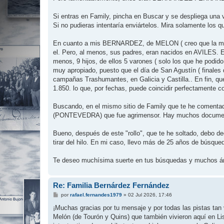
Si entras en Family, pincha en Buscar y se despliega un
Si no pudieras intentaría enviártelos. Mira solamente
En cuanto a mis BERNARDEZ, de MELON ( creo que la ma
el. Pero, al menos, sus padres, eran nacidos en AVILES.
menos, 9 hijos, de ellos 5 varones ( solo los que he podid
muy apropiado, puesto que el día de San Agustín ( finales 
campañas Trashumantes, en Galicia y Castilla.. En fin, que
1.850. lo que, por fechas, puede coincidir perfectamente
Buscando, en el mismo sitio de Family que te he com
(PONTEVEDRA) que fue agrimensor. Hay muchos documen
Bueno, después de este "rollo", que te he soltado, debo d
tirar del hilo. En mi caso, llevo más de 25 años de búsqu
Te deseo muchísima suerte en tus búsquedas y muchos áni
Re: Familia Bernárdez Fernández
M
por
rafael.fernandes1979
»
02 Jul 2026, 17:46
e
n
¡Muchas gracias por tu mensaje y por todas las pistas tan
s
Melón (de Tourón y Quins) que también vivieron aquí en Li
a