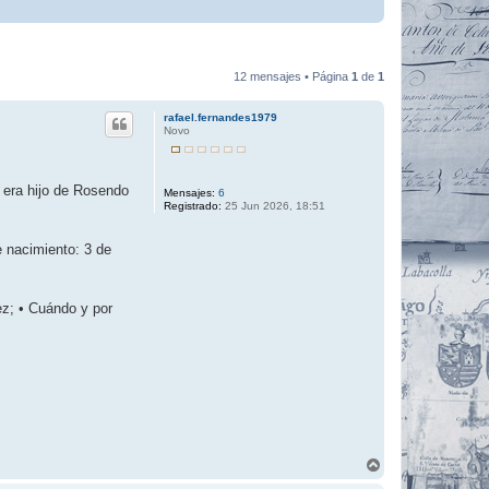
12 mensajes • Página
1
de
1
rafael.fernandes1979
Novo
 era hijo de Rosendo
Mensajes:
6
Registrado:
25 Jun 2026, 18:51
e nacimiento: 3 de
z; • Cuándo y por
A
r