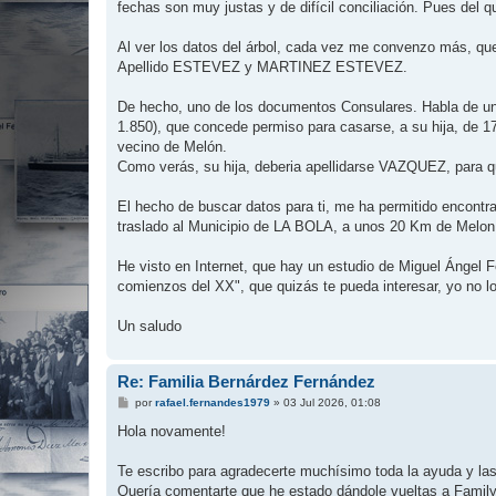
j
fechas son muy justas y de difícil conciliación. Pues del q
e
Al ver los datos del árbol, cada vez me convenzo más, que
Apellido ESTEVEZ y MARTINEZ ESTEVEZ.
De hecho, uno de los documentos Consulares. Habla de
1.850), que concede permiso para casarse, a su hija, 
vecino de Melón.
Como verás, su hija, deberia apellidarse VAZQUEZ, para qu
El hecho de buscar datos para ti, me ha permitido encont
traslado al Municipio de LA BOLA, a unos 20 Km de Mel
He visto en Internet, que hay un estudio de Miguel Ángel 
comienzos del XX", que quizás te pueda interesar, yo no lo
Un saludo
Re: Familia Bernárdez Fernández
M
por
rafael.fernandes1979
»
03 Jul 2026, 01:08
e
n
Hola novamente!
s
a
j
Te escribo para agradecerte muchísimo toda la ayuda y las 
e
​Quería comentarte que he estado dándole vueltas a Family