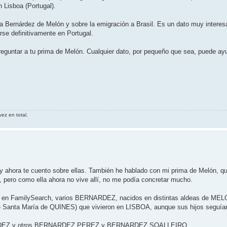
 Lisboa (Portugal).
a Bernárdez de Melón y sobre la emigración a Brasil. Es un dato muy interes
rse definitivamente en Portugal.
reguntar a tu prima de Melón. Cualquier dato, por pequeño que sea, puede ayu
ez en total.
 ahora te cuento sobre ellas. También he hablado con mi prima de Melón, qu
pero como ella ahora no vive allí, no me podía concretar mucho.
o, en FamilySearch, varios BERNARDEZ, nacidos en distintas aldeas de MELO
Santa María de QUINES) que vivieron en LISBOA, aunque sus hijos seguían
ANDEZ y otros BERNARDEZ PEREZ y BERNARDEZ SOALLEIRO.