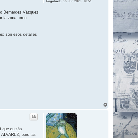
Registrado:
25 Jun 2026, 18:51
ndo Bernárdez Vázquez
r la zona, creo
és; son esos detalles
A
r
r
i
b
a
í que quizás
 ALVAREZ, pero las