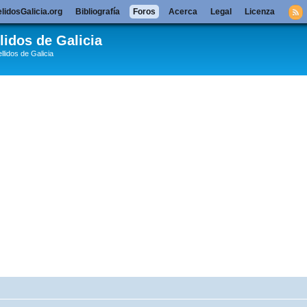
lidosGalicia.org
Bibliografía
Foros
Acerca
Legal
Licenza
lidos de Galicia
llidos de Galicia