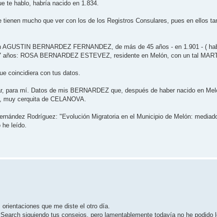
ue te hablo, habría nacido en 1.834.
 tienen mucho que ver con los de los Registros Consulares, pues en ellos t
 un AGUSTIN BERNARDEZ FERNANDEZ, de más de 45 años - en 1.901 - ( habr
de 17 años: ROSA BERNARDEZ ESTEVEZ, residente en Melón, con un tal MAR
e coincidiera con tus datos.
rar, para mí. Datos de mis BERNARDEZ que, después de haber nacido en Melón
on, muy cerquita de CELANOVA.
Fernández Rodríguez: "Evolución Migratoria en el Municipio de Melón: mediado
 he leído.
orientaciones que me diste el otro día.
Search siguiendo tus consejos, pero lamentablemente todavía no he podido l