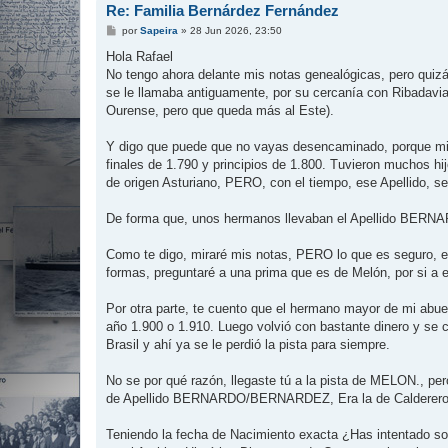
Re: Familia Bernárdez Fernández
M
por
Sapeira
»
28 Jun 2026, 23:50
e
n
Hola Rafael
s
No tengo ahora delante mis notas genealógicas, pero qui
a
j
se le llamaba antiguamente, por su cercanía con Ribadavia
e
Ourense, pero que queda más al Este).
Y digo que puede que no vayas desencaminado, porque mis a
finales de 1.790 y principios de 1.800. Tuvieron muchos 
de origen Asturiano, PERO, con el tiempo, ese Apellido, s
De forma que, unos hermanos llevaban el Apellido BERN
Como te digo, miraré mis notas, PERO lo que es seguro, es
formas, preguntaré a una prima que es de Melón, por si a ell
Por otra parte, te cuento que el hermano mayor de mi abuelo
año 1.900 o 1.910. Luego volvió con bastante dinero y se
Brasil y ahí ya se le perdió la pista para siempre.
No se por qué razón, llegaste tú a la pista de MELON., pero
de Apellido BERNARDO/BERNARDEZ, Era la de Caldereros (
Teniendo la fecha de Nacimiento exacta ¿Has intentado soli