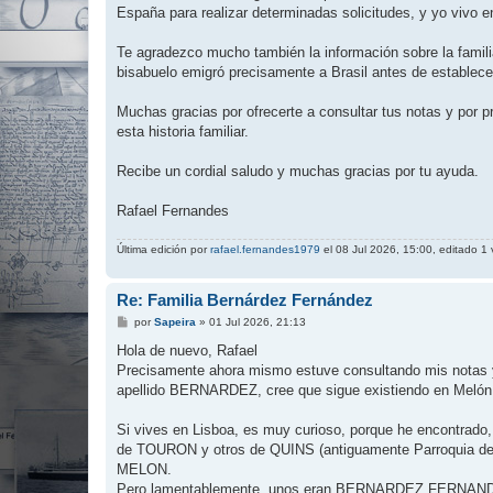
España para realizar determinadas solicitudes, y yo vivo en
Te agradezco mucho también la información sobre la famili
bisabuelo emigró precisamente a Brasil antes de establece
Muchas gracias por ofrecerte a consultar tus notas y por p
esta historia familiar.
Recibe un cordial saludo y muchas gracias por tu ayuda.
Rafael Fernandes
Última edición por
rafael.fernandes1979
el 08 Jul 2026, 15:00, editado 1 v
Re: Familia Bernárdez Fernández
M
por
Sapeira
»
01 Jul 2026, 21:13
e
n
Hola de nuevo, Rafael
s
Precisamente ahora mismo estuve consultando mis notas y
a
j
apellido BERNARDEZ, cree que sigue existiendo en Melón, 
e
Si vives en Lisboa, es muy curioso, porque he encontrad
de TOURON y otros de QUINS (antiguamente Parroquia de 
MELON.
Pero lamentablemente, unos eran BERNARDEZ FERN