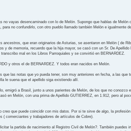
zás no vayas desencaminado con lo de Melón. Supongo que hablas de Melón 
, para no confundirlo, con otro pueblo llamado también Melón e igualmente de
ncestros, que eran originarios de Asturias, se asentaron en Melón ( de Riba
hijos y de memoria, recuerdo que la hija mayor, se casó con un Sr. De Apell
e transcribo mal en los Libros Parroquiales y se convirtió en BERNARDEZ.
ARDO y otros el de BERNARDEZ. Y todos eran nacidos en Melón.
 que las notas que yo pueda tener, son muy anteriores en fecha, a las que 
a le suena que el apellido siga existiendo allí.
, emigró a Brasil, junto a unos parientes de Melón, de los que no conozco el 
 casó en Melón, con una prima de Apellido GUTIERREZ, en 1.912, pero al poc
 creo que puede coincidir con mis datos. Por si te sirve de algo, la profesión
 comerciantes y trabajadores de artículos de Cobre).
citar la partida de nacimiento al Registro Civil de Melón?. También puedes i