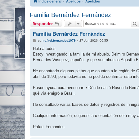
Índice general
Apelidos
Apelidos
Familia Bernárdez Fernández
Responder
Familia Bernárdez Fernández
M
por
rafael.fernandes1979
»
27 Jun 2026, 09:55
e
n
Hola a todos.
s
Estoy investigando la familia de mi abuelo, Delmiro Berna
a
j
Bernardes Vasquez, español, y que sus abuelos Agustín 
e
He encontrado algunas pistas que apuntan a la región de O
abril de 1893, pero todavía no he podido confirmar esta inf
Busco ayuda para averiguar: • Dónde nació Rosendo Berná
qué vía emigró a Brasil.
He consultado varias bases de datos y registros de inmigr
Cualquier información, sugerencia u orientación será muy 
Rafael Fernandes