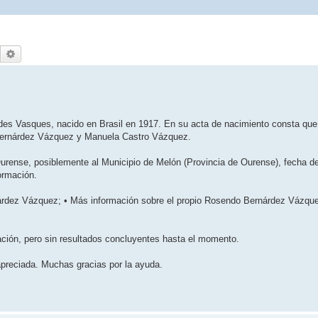
Buscar
Búsqueda avanzada
rdes Vasques, nacido en Brasil en 1917. En su acta de nacimiento consta que
Bernárdez Vázquez y Manuela Castro Vázquez.
urense, posiblemente al Municipio de Melón (Provincia de Ourense), fecha d
ormación.
rdez Vázquez; • Más información sobre el propio Rosendo Bernárdez Vázque
ación, pero sin resultados concluyentes hasta el momento.
apreciada. Muchas gracias por la ayuda.