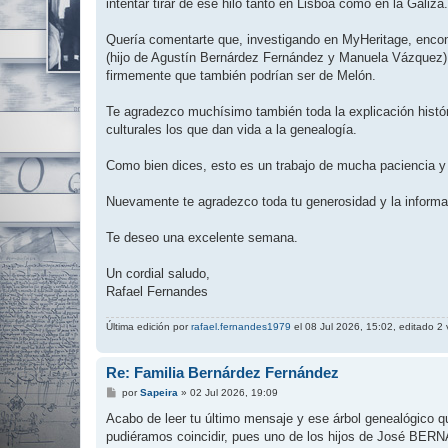
j
intentar tirar de ese hilo tanto en Lisboa como en la Galiza.
e
Quería comentarte que, investigando en MyHeritage, enco
(hijo de Agustín Bernárdez Fernández y Manuela Vázquez).
firmemente que también podrían ser de Melón.
Te agradezco muchísimo también toda la explicación históri
culturales los que dan vida a la genealogía.
Como bien dices, esto es un trabajo de mucha paciencia y
Nuevamente te agradezco toda tu generosidad y la informa
Te deseo una excelente semana.
Un cordial saludo,
Rafael Fernandes
Última edición por
rafael.fernandes1979
el 08 Jul 2026, 15:02, editado 2 
Re: Familia Bernárdez Fernández
M
por
Sapeira
»
02 Jul 2026, 19:09
e
n
Acabo de leer tu último mensaje y ese árbol genealógico 
s
pudiéramos coincidir, pues uno de los hijos de José
a