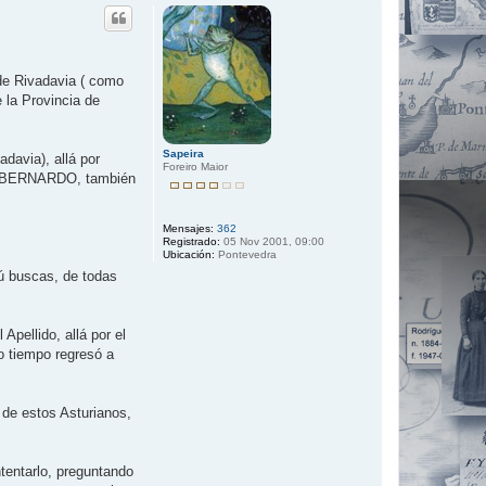
r
i
b
a
de Rivadavia ( como
 la Provincia de
Sapeira
davia), allá por
Foreiro Maior
ido BERNARDO, también
Mensajes:
362
Registrado:
05 Nov 2001, 09:00
Ubicación:
Pontevedra
tú buscas, de todas
Apellido, allá por el
o tiempo regresó a
 de estos Asturianos,
ntentarlo, preguntando