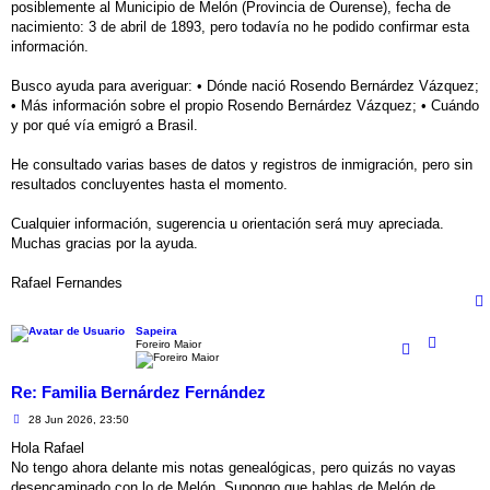
posiblemente al Municipio de Melón (Provincia de Ourense), fecha de
nacimiento: 3 de abril de 1893, pero todavía no he podido confirmar esta
información.
Busco ayuda para averiguar: • Dónde nació Rosendo Bernárdez Vázquez;
• Más información sobre el propio Rosendo Bernárdez Vázquez; • Cuándo
y por qué vía emigró a Brasil.
He consultado varias bases de datos y registros de inmigración, pero sin
resultados concluyentes hasta el momento.
Cualquier información, sugerencia u orientación será muy apreciada.
Muchas gracias por la ayuda.
Rafael Fernandes
Sapeira
Foreiro Maior
Re: Familia Bernárdez Fernández
M
28 Jun 2026, 23:50
e
n
Hola Rafael
s
No tengo ahora delante mis notas genealógicas, pero quizás no vayas
a
j
desencaminado con lo de Melón. Supongo que hablas de Melón de