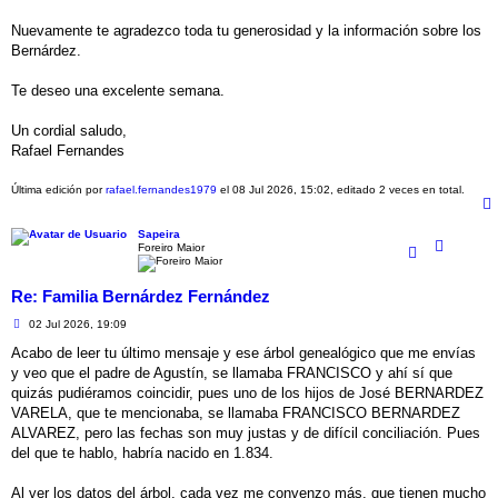
Nuevamente te agradezco toda tu generosidad y la información sobre los
Bernárdez.
Te deseo una excelente semana.
Un cordial saludo,
Rafael Fernandes
Última edición por
rafael.fernandes1979
el 08 Jul 2026, 15:02, editado 2 veces en total.
Sapeira
Foreiro Maior
Re: Familia Bernárdez Fernández
M
02 Jul 2026, 19:09
e
n
Acabo de leer tu último mensaje y ese árbol genealógico que me envías
s
y veo que el padre de Agustín, se llamaba FRANCISCO y ahí sí que
a
j
quizás pudiéramos coincidir, pues uno de los hijos de José BERNARDEZ
e
VARELA, que te mencionaba, se llamaba FRANCISCO BERNARDEZ
ALVAREZ, pero las fechas son muy justas y de difícil conciliación. Pues
del que te hablo, habría nacido en 1.834.
Al ver los datos del árbol, cada vez me convenzo más, que tienen mucho