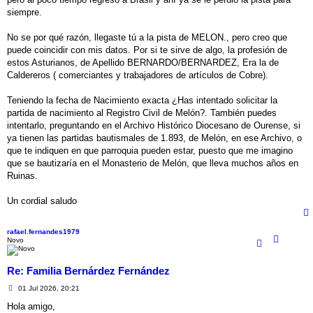
siempre.
No se por qué razón, llegaste tú a la pista de MELON., pero creo que
puede coincidir con mis datos. Por si te sirve de algo, la profesión de
estos Asturianos, de Apellido BERNARDO/BERNARDEZ, Era la de
Caldereros ( comerciantes y trabajadores de artículos de Cobre).
Teniendo la fecha de Nacimiento exacta ¿Has intentado solicitar la
partida de nacimiento al Registro Civil de Melón?. También puedes
intentarlo, preguntando en el Archivo Histórico Diocesano de Ourense, si
ya tienen las partidas bautismales de 1.893, de Melón, en ese Archivo, o
que te indiquen en que parroquia pueden estar, puesto que me imagino
que se bautizaría en el Monasterio de Melón, que lleva muchos años en
Ruinas.
Un cordial saludo
rafael.fernandes1979
Novo
Re: Familia Bernárdez Fernández
M
01 Jul 2026, 20:21
e
n
Hola amigo,
s