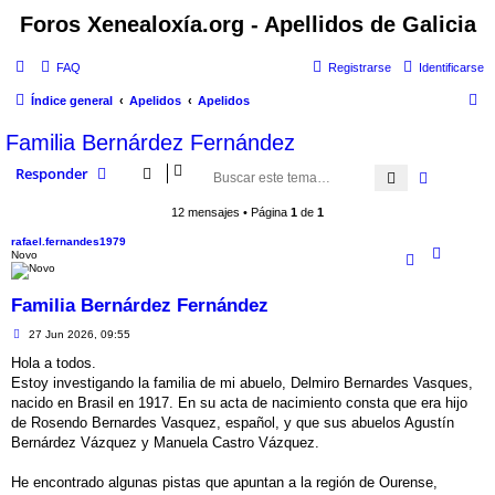
Foros Xenealoxía.org - Apellidos de Galicia
FAQ
Registrarse
Identificarse
B
Índice general
Apelidos
Apelidos
u
Familia Bernárdez Fernández
s
Responder
Buscar
Búsqued
c
a
12 mensajes • Página
1
de
1
r
rafael.fernandes1979
Novo
Familia Bernárdez Fernández
M
27 Jun 2026, 09:55
e
n
Hola a todos.
s
Estoy investigando la familia de mi abuelo, Delmiro Bernardes Vasques,
a
j
nacido en Brasil en 1917. En su acta de nacimiento consta que era hijo
e
de Rosendo Bernardes Vasquez, español, y que sus abuelos Agustín
Bernárdez Vázquez y Manuela Castro Vázquez.
He encontrado algunas pistas que apuntan a la región de Ourense,