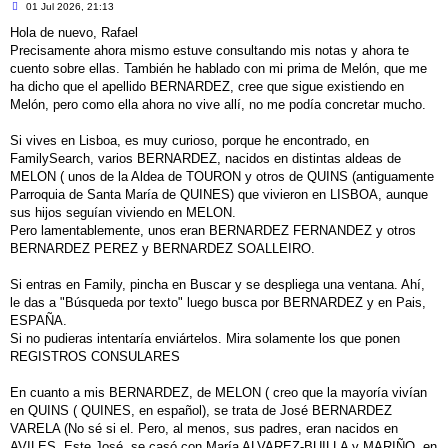
M
01 Jul 2026, 21:13
e
n
Hola de nuevo, Rafael
s
Precisamente ahora mismo estuve consultando mis notas y ahora te
a
j
cuento sobre ellas. También he hablado con mi prima de Melón, que me
e
ha dicho que el apellido BERNARDEZ, cree que sigue existiendo en
Melón, pero como ella ahora no vive allí, no me podía concretar mucho.
Si vives en Lisboa, es muy curioso, porque he encontrado, en
FamilySearch, varios BERNARDEZ, nacidos en distintas aldeas de
MELON ( unos de la Aldea de TOURON y otros de QUINS (antiguamente
Parroquia de Santa María de QUINES) que vivieron en LISBOA, aunque
sus hijos seguían viviendo en MELON.
Pero lamentablemente, unos eran BERNARDEZ FERNANDEZ y otros
BERNARDEZ PEREZ y BERNARDEZ SOALLEIRO.
Si entras en Family, pincha en Buscar y se despliega una ventana. Ahí,
le das a "Búsqueda por texto" luego busca por BERNARDEZ y en Pais,
ESPAÑA.
Si no pudieras intentaría enviártelos. Mira solamente los que ponen
REGISTROS CONSULARES
En cuanto a mis BERNARDEZ, de MELON ( creo que la mayoría vivían
en QUINS ( QUINES, en español), se trata de José BERNARDEZ
VARELA (No sé si el. Pero, al menos, sus padres, eran nacidos en
AVILES. Este José, se casó con María ALVAREZ-BUILLA y MARIÑO, en