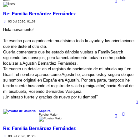
Re: Familia Bernárdez Fernández
M
03 Jul 2026, 01:08
e
n
Hola novamente!
s
a
j
Te escribo para agradecerte muchísimo toda la ayuda y las orientaciones
e
que me diste el otro día.
​Quería comentarte que he estado dándole vueltas a FamilySearch
siguiendo tus consejos, pero lamentablemente todavía no he podido
localizar a Agustín Bernardez Fernández.
​Te cuento un detalle: en el registro de nacimiento de mi abuelo aquí en
Brasil, el nombre aparece como Agostinho, aunque estoy seguro de que
su nombre original en España era Agustín. Por otra parte, tampoco he
tenido suerte buscando el registro de salida (emigración) hacia Brasil de
mi bisabuelo, Rosendo Bernardes Vásquez.
​¡Un abrazo fuerte y gracias de nuevo por tu tiempo!"
Sapeira
Foreiro Maior
Re: Familia Bernárdez Fernández
M
03 Jul 2026, 01:20
e