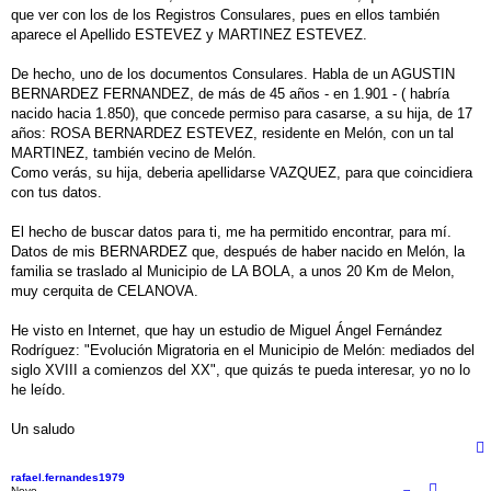
que ver con los de los Registros Consulares, pues en ellos también
aparece el Apellido ESTEVEZ y MARTINEZ ESTEVEZ.
De hecho, uno de los documentos Consulares. Habla de un AGUSTIN
BERNARDEZ FERNANDEZ, de más de 45 años - en 1.901 - ( habría
nacido hacia 1.850), que concede permiso para casarse, a su hija, de 17
años: ROSA BERNARDEZ ESTEVEZ, residente en Melón, con un tal
MARTINEZ, también vecino de Melón.
Como verás, su hija, deberia apellidarse VAZQUEZ, para que coincidiera
con tus datos.
El hecho de buscar datos para ti, me ha permitido encontrar, para mí.
Datos de mis BERNARDEZ que, después de haber nacido en Melón, la
familia se traslado al Municipio de LA BOLA, a unos 20 Km de Melon,
muy cerquita de CELANOVA.
He visto en Internet, que hay un estudio de Miguel Ángel Fernández
Rodríguez: "Evolución Migratoria en el Municipio de Melón: mediados del
siglo XVIII a comienzos del XX", que quizás te pueda interesar, yo no lo
he leído.
Un saludo
rafael.fernandes1979
Novo