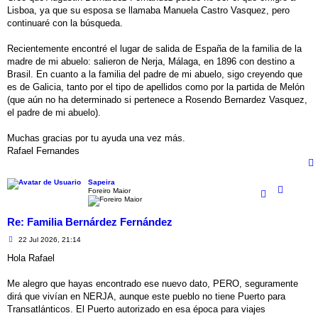
e
Lisboa, ya que su esposa se llamaba Manuela Castro Vasquez, pero
continuaré con la búsqueda.
Recientemente encontré el lugar de salida de España de la familia de la
madre de mi abuelo: salieron de Nerja, Málaga, en 1896 con destino a
Brasil. En cuanto a la familia del padre de mi abuelo, sigo creyendo que
es de Galicia, tanto por el tipo de apellidos como por la partida de Melón
(que aún no ha determinado si pertenece a Rosendo Bernardez Vasquez,
el padre de mi abuelo).
Muchas gracias por tu ayuda una vez más.
Rafael Fernandes
Sapeira
Foreiro Maior
Re: Familia Bernárdez Fernández
M
22 Jul 2026, 21:14
e
n
Hola Rafael
s
a
j
Me alegro que hayas encontrado ese nuevo dato, PERO, seguramente
e
dirá que vivían en NERJA, aunque este pueblo no tiene Puerto para
Transatlánticos. El Puerto autorizado en esa época para viajes