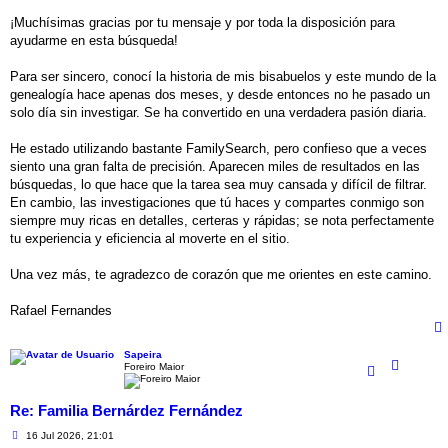
a
j
¡Muchísimas gracias por tu mensaje y por toda la disposición para
e
ayudarme en esta búsqueda!
Para ser sincero, conocí la historia de mis bisabuelos y este mundo de la
genealogía hace apenas dos meses, y desde entonces no he pasado un
solo día sin investigar. Se ha convertido en una verdadera pasión diaria.
He estado utilizando bastante FamilySearch, pero confieso que a veces
siento una gran falta de precisión. Aparecen miles de resultados en las
búsquedas, lo que hace que la tarea sea muy cansada y difícil de filtrar.
En cambio, las investigaciones que tú haces y compartes conmigo son
siempre muy ricas en detalles, certeras y rápidas; se nota perfectamente
tu experiencia y eficiencia al moverte en el sitio.
Una vez más, te agradezco de corazón que me orientes en este camino.
Rafael Fernandes
Sapeira
Foreiro Maior
Re: Familia Bernárdez Fernández
M
16 Jul 2026, 21:01
e