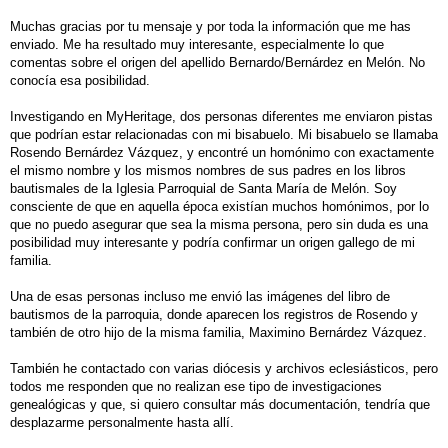
a
j
Muchas gracias por tu mensaje y por toda la información que me has
e
enviado. Me ha resultado muy interesante, especialmente lo que
comentas sobre el origen del apellido Bernardo/Bernárdez en Melón. No
conocía esa posibilidad.
Investigando en MyHeritage, dos personas diferentes me enviaron pistas
que podrían estar relacionadas con mi bisabuelo. Mi bisabuelo se llamaba
Rosendo Bernárdez Vázquez, y encontré un homónimo con exactamente
el mismo nombre y los mismos nombres de sus padres en los libros
bautismales de la Iglesia Parroquial de Santa María de Melón. Soy
consciente de que en aquella época existían muchos homónimos, por lo
que no puedo asegurar que sea la misma persona, pero sin duda es una
posibilidad muy interesante y podría confirmar un origen gallego de mi
familia.
Una de esas personas incluso me envió las imágenes del libro de
bautismos de la parroquia, donde aparecen los registros de Rosendo y
también de otro hijo de la misma familia, Maximino Bernárdez Vázquez.
También he contactado con varias diócesis y archivos eclesiásticos, pero
todos me responden que no realizan ese tipo de investigaciones
genealógicas y que, si quiero consultar más documentación, tendría que
desplazarme personalmente hasta allí.