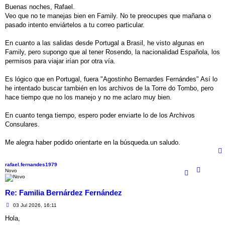
n
Buenas noches, Rafael.
s
Veo que no te manejas bien en Family. No te preocupes que mañana o
a
j
pasado intento enviártelos a tu correo particular.
e
En cuanto a las salidas desde Portugal a Brasil, he visto algunas en
Family, pero supongo que al tener Rosendo, la nacionalidad Española, los
permisos para viajar irían por otra vía.
Es lógico que en Portugal, fuera "Agostinho Bernardes Fernándes" Así lo
he intentado buscar también en los archivos de la Torre do Tombo, pero
hace tiempo que no los manejo y no me aclaro muy bien.
En cuanto tenga tiempo, espero poder enviarte lo de los Archivos
Consulares.
Me alegra haber podido orientarte en la búsqueda.un saludo.
rafael.fernandes1979
Novo
Re: Familia Bernárdez Fernández
M
03 Jul 2026, 16:11
e
n
Hola,
s