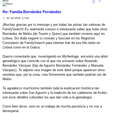
Novo
Re: Familia Bernárdez Fernández
M
02 Jul 2026, 17:46
e
n
¡Muchas gracias por tu mensaje y por todas las pistas tan valiosas de
s
FamilySearch! Es realmente curioso e interesante saber que hubo otros
a
j
Bernárdez de Melón (de Tourón y Quins) que también vivieron aquí en
e
Lisboa. Sin duda seguiré tu consejo y buscaré en los Registros
Consulares de FamilySearch para intentar tirar de ese hilo tanto en
Lisboa como en la Galiza.
Quería comentarte que, investigando en MyHeritage, encontré una árbol
genealógico que coincide con el que me enviaste sobre Rosendo
Bernárdez Vázquez (hijo de Agustín Bernárdez Fernández y Manuela
Vázquez). Te adjunto una imagen de este árbol porque aparecen otros
nombres que, por la zona, creo firmemente que también podrían ser de
Melón.
Te agradezco muchísimo también toda la explicación histórica tan
interesante sobre San Agustín y la tradición de los caldereros de Avilés;
son esos detalles culturales los que dan vida a la genealogía.
Como bien dices, esto es un trabajo de mucha paciencia y no voy a
desesperar.