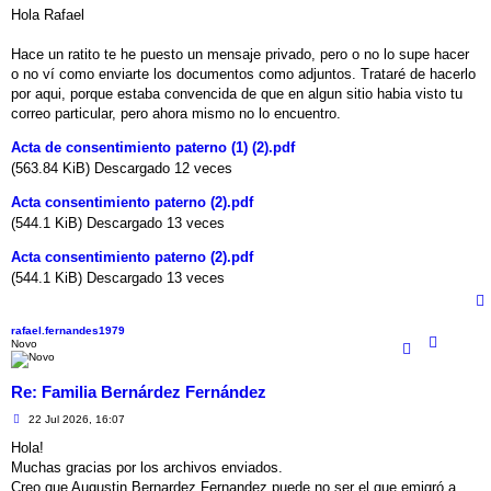
n
Hola Rafael
s
a
j
Hace un ratito te he puesto un mensaje privado, pero o no lo supe hacer
e
o no ví como enviarte los documentos como adjuntos. Trataré de hacerlo
por aqui, porque estaba convencida de que en algun sitio habia visto tu
correo particular, pero ahora mismo no lo encuentro.
Acta de consentimiento paterno (1) (2).pdf
(563.84 KiB) Descargado 12 veces
Acta consentimiento paterno (2).pdf
(544.1 KiB) Descargado 13 veces
Acta consentimiento paterno (2).pdf
(544.1 KiB) Descargado 13 veces
rafael.fernandes1979
Novo
Re: Familia Bernárdez Fernández
M
22 Jul 2026, 16:07
e
n
Hola!
s
Muchas gracias por los archivos enviados.
a
j
Creo que Augustin Bernardez Fernandez puede no ser el que emigró a