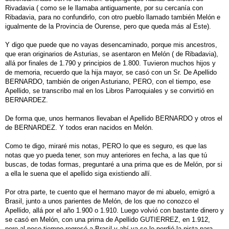
e
Rivadavia ( como se le llamaba antiguamente, por su cercanía con
Ribadavia, para no confundirlo, con otro pueblo llamado también Melón e
igualmente de la Provincia de Ourense, pero que queda más al Este).
Y digo que puede que no vayas desencaminado, porque mis ancestros,
que eran originarios de Asturias, se asentaron en Melón ( de Ribadavia),
allá por finales de 1.790 y principios de 1.800. Tuvieron muchos hijos y
de memoria, recuerdo que la hija mayor, se casó con un Sr. De Apellido
BERNARDO, también de origen Asturiano, PERO, con el tiempo, ese
Apellido, se transcribo mal en los Libros Parroquiales y se convirtió en
BERNARDEZ.
De forma que, unos hermanos llevaban el Apellido BERNARDO y otros el
de BERNARDEZ. Y todos eran nacidos en Melón.
Como te digo, miraré mis notas, PERO lo que es seguro, es que las
notas que yo pueda tener, son muy anteriores en fecha, a las que tú
buscas, de todas formas, preguntaré a una prima que es de Melón, por si
a ella le suena que el apellido siga existiendo allí.
Por otra parte, te cuento que el hermano mayor de mi abuelo, emigró a
Brasil, junto a unos parientes de Melón, de los que no conozco el
Apellido, allá por el año 1.900 o 1.910. Luego volvió con bastante dinero y
se casó en Melón, con una prima de Apellido GUTIERREZ, en 1.912,
pero al poco tiempo regresó a Brasil y ahí ya se le perdió la pista para