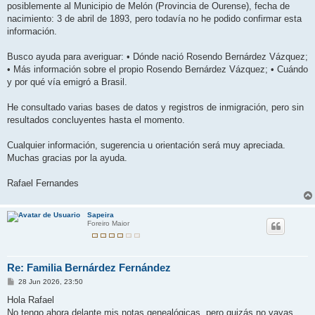
posiblemente al Municipio de Melón (Provincia de Ourense), fecha de
nacimiento: 3 de abril de 1893, pero todavía no he podido confirmar esta
información.
Busco ayuda para averiguar: • Dónde nació Rosendo Bernárdez Vázquez;
• Más información sobre el propio Rosendo Bernárdez Vázquez; • Cuándo
y por qué vía emigró a Brasil.
He consultado varias bases de datos y registros de inmigración, pero sin
resultados concluyentes hasta el momento.
Cualquier información, sugerencia u orientación será muy apreciada.
Muchas gracias por la ayuda.
Rafael Fernandes
Sapeira
Foreiro Maior
Re: Familia Bernárdez Fernández
M
28 Jun 2026, 23:50
e
n
Hola Rafael
s
No tengo ahora delante mis notas genealógicas, pero quizás no vayas
a