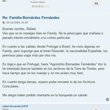
Foreiro Maior
Re: Familia Bernárdez Fernández
M
03 Jul 2026, 01:20
e
n
Buenas noches, Rafael.
s
Veo que no te manejas bien en Family. No te preocupes que mañana o
a
j
pasado intento enviártelos a tu correo particular.
e
En cuanto a las salidas desde Portugal a Brasil, he visto algunas en
Family, pero supongo que al tener Rosendo, la nacionalidad Española, los
permisos para viajar irían por otra vía.
Es lógico que en Portugal, fuera "Agostinho Bernardes Fernándes" Así lo
he intentado buscar también en los archivos de la Torre do Tombo, pero
hace tiempo que no los manejo y no me aclaro muy bien.
En cuanto tenga tiempo, espero poder enviarte lo de los Archivos
Consulares.
Me alegra haber podido orientarte en la búsqueda.un saludo.
rafael.fernandes1979
Novo