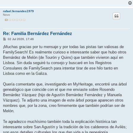
rafael.fernandes1979
Novo
Re: Familia Bernárdez Fernández
M
02 Jul 2026, 17:46
e
n
¡Muchas gracias por tu mensaje y por todas las pistas tan valiosas de
s
FamilySearch! Es realmente curioso e interesante saber que hubo otros
a
j
Bernárdez de Melón (de Tourón y Quins) que también vivieron aquí en
e
Lisboa. Sin duda seguiré tu consejo y buscaré en los Registros
Consulares de FamilySearch para intentar tirar de ese hilo tanto en
Lisboa como en la Galiza.
Quería comentarte que, investigando en MyHeritage, encontré una árbol
genealógico que coincide con el que me enviaste sobre Rosendo
Bernárdez Vázquez (hijo de Agustín Bernárdez Fernández y Manuela
Vázquez). Te adjunto una imagen de este árbol porque aparecen otros
nombres que, por la zona, creo firmemente que también podrían ser de
Melón.
Te agradezco muchísimo también toda la explicación histórica tan
interesante sobre San Agustín y la tradición de los caldereros de Avilés;
son esos detalles culturales los que dan vida a la genealogía.