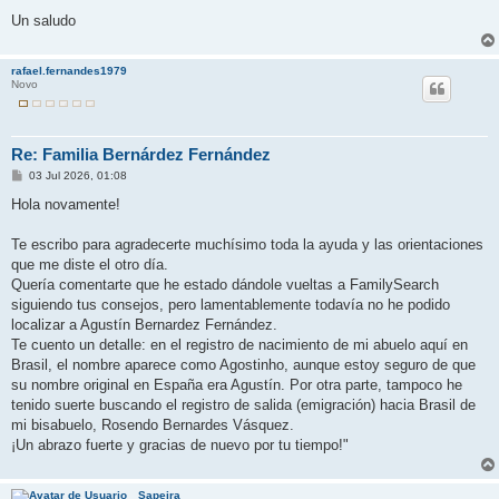
Un saludo
rafael.fernandes1979
Novo
Re: Familia Bernárdez Fernández
M
03 Jul 2026, 01:08
e
n
Hola novamente!
s
a
j
Te escribo para agradecerte muchísimo toda la ayuda y las orientaciones
e
que me diste el otro día.
​Quería comentarte que he estado dándole vueltas a FamilySearch
siguiendo tus consejos, pero lamentablemente todavía no he podido
localizar a Agustín Bernardez Fernández.
​Te cuento un detalle: en el registro de nacimiento de mi abuelo aquí en
Brasil, el nombre aparece como Agostinho, aunque estoy seguro de que
su nombre original en España era Agustín. Por otra parte, tampoco he
tenido suerte buscando el registro de salida (emigración) hacia Brasil de
mi bisabuelo, Rosendo Bernardes Vásquez.
​¡Un abrazo fuerte y gracias de nuevo por tu tiempo!"
Sapeira