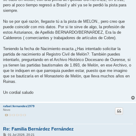
pero al poco tiempo regresó a Brasil y ahí ya se le perdió la pista para
siempre.
No se por qué razón, llegaste tú a la pista de MELON., pero creo que
puede coincidir con mis datos. Por si te sirve de algo, la profesión de
estos Asturianos, de Apellido BERNARDO/BERNARDEZ, Era la de
Caldereros ( comerciantes y trabajadores de artículos de Cobre).
Teniendo la fecha de Nacimiento exacta ¿Has intentado solicitar la
partida de nacimiento al Registro Civil de Melón?. También puedes
intentarlo, preguntando en el Archivo Histórico Diocesano de Ourense, si
ya tienen las partidas bautismales de 1.893, de Melón, en ese Archivo, o
que te indiquen en que parroquia pueden estar, puesto que me imagino
que se bautizaría en el Monasterio de Melón, que lleva muchos años en
Ruinas.
Un cordial saludo
rafael.fernandes1979
Novo
Re: Familia Bernárdez Fernández
M
01 Jul 2026, 20:21