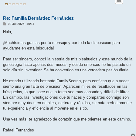
Re: Familia Bernárdez Fernández
M
03 Jul 2026, 16:11
e
n
Hola,
s
a
j
¡Muchísimas gracias por tu mensaje y por toda la disposición para
e
ayudarme en esta búsqueda!
Para ser sincero, conocí la historia de mis bisabuelos y este mundo de la
genealogía hace apenas dos meses, y desde entonces no he pasado un
solo día sin investigar. Se ha convertido en una verdadera pasión diaria.
He estado utilizando bastante FamilySearch, pero confieso que a veces
siento una gran falta de precisión. Aparecen miles de resultados en las
búsquedas, lo que hace que la tarea sea muy cansada y difícil de filtrar.
En cambio, las investigaciones que tú haces y compartes conmigo son
siempre muy ricas en detalles, certeras y rápidas; se nota perfectamente
tu experiencia y eficiencia al moverte en el sitio.
Una vez más, te agradezco de corazón que me orientes en este camino.
Rafael Fernandes