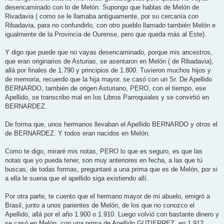
j
desencaminado con lo de Melón. Supongo que hablas de Melón de
e
Rivadavia ( como se le llamaba antiguamente, por su cercanía con
Ribadavia, para no confundirlo, con otro pueblo llamado también Melón e
igualmente de la Provincia de Ourense, pero que queda más al Este).
Y digo que puede que no vayas desencaminado, porque mis ancestros,
que eran originarios de Asturias, se asentaron en Melón ( de Ribadavia),
allá por finales de 1.790 y principios de 1.800. Tuvieron muchos hijos y
de memoria, recuerdo que la hija mayor, se casó con un Sr. De Apellido
BERNARDO, también de origen Asturiano, PERO, con el tiempo, ese
Apellido, se transcribo mal en los Libros Parroquiales y se convirtió en
BERNARDEZ.
De forma que, unos hermanos llevaban el Apellido BERNARDO y otros el
de BERNARDEZ. Y todos eran nacidos en Melón.
Como te digo, miraré mis notas, PERO lo que es seguro, es que las
notas que yo pueda tener, son muy anteriores en fecha, a las que tú
buscas, de todas formas, preguntaré a una prima que es de Melón, por si
a ella le suena que el apellido siga existiendo allí.
Por otra parte, te cuento que el hermano mayor de mi abuelo, emigró a
Brasil, junto a unos parientes de Melón, de los que no conozco el
Apellido, allá por el año 1.900 o 1.910. Luego volvió con bastante dinero y
se casó en Melón, con una prima de Apellido GUTIERREZ, en 1.912,