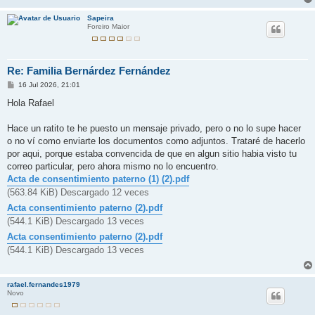
Sapeira
Foreiro Maior
Re: Familia Bernárdez Fernández
M
16 Jul 2026, 21:01
e
n
Hola Rafael
s
a
j
Hace un ratito te he puesto un mensaje privado, pero o no lo supe hacer
e
o no ví como enviarte los documentos como adjuntos. Trataré de hacerlo
por aqui, porque estaba convencida de que en algun sitio habia visto tu
correo particular, pero ahora mismo no lo encuentro.
Acta de consentimiento paterno (1) (2).pdf
(563.84 KiB) Descargado 12 veces
Acta consentimiento paterno (2).pdf
(544.1 KiB) Descargado 13 veces
Acta consentimiento paterno (2).pdf
(544.1 KiB) Descargado 13 veces
rafael.fernandes1979
Novo