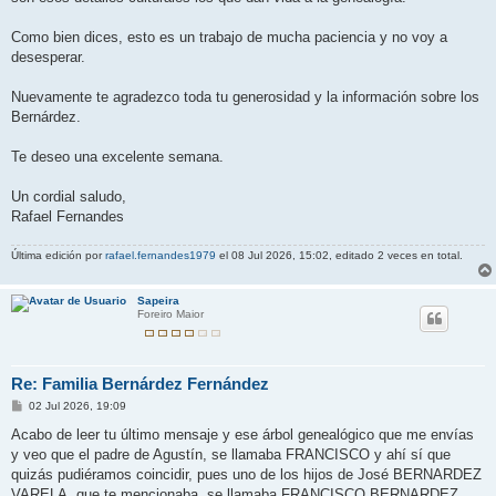
Como bien dices, esto es un trabajo de mucha paciencia y no voy a
desesperar.
Nuevamente te agradezco toda tu generosidad y la información sobre los
Bernárdez.
Te deseo una excelente semana.
Un cordial saludo,
Rafael Fernandes
Última edición por
rafael.fernandes1979
el 08 Jul 2026, 15:02, editado 2 veces en total.
Sapeira
Foreiro Maior
Re: Familia Bernárdez Fernández
M
02 Jul 2026, 19:09
e
n
Acabo de leer tu último mensaje y ese árbol genealógico que me envías
s
y veo que el padre de Agustín, se llamaba FRANCISCO y ahí sí que
a
j
quizás pudiéramos coincidir, pues uno de los hijos de José BERNARDEZ
e
VARELA, que te mencionaba, se llamaba FRANCISCO BERNARDEZ