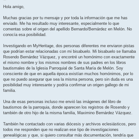
e
n
Hola amigo,
s
a
j
Muchas gracias por tu mensaje y por toda la información que me has
e
enviado. Me ha resultado muy interesante, especialmente lo que
comentas sobre el origen del apellido Bernardo/Bernárdez en Melón. No
conocía esa posibilidad.
Investigando en MyHeritage, dos personas diferentes me enviaron pistas
que podrían estar relacionadas con mi bisabuelo. Mi bisabuelo se llamaba
Rosendo Bernárdez Vázquez, y encontré un homónimo con exactamente
el mismo nombre y los mismos nombres de sus padres en los libros
bautismales de la Iglesia Parroquial de Santa María de Melón. Soy
consciente de que en aquella época existían muchos homónimos, por lo
que no puedo asegurar que sea la misma persona, pero sin duda es una
posibilidad muy interesante y podría confirmar un origen gallego de mi
familia.
Una de esas personas incluso me envió las imágenes del libro de
bautismos de la parroquia, donde aparecen los registros de Rosendo y
también de otro hijo de la misma familia, Maximino Bernárdez Vázquez.
También he contactado con varias diócesis y archivos eclesiásticos, pero
todos me responden que no realizan ese tipo de investigaciones
genealógicas y que, si quiero consultar más documentación, tendría que