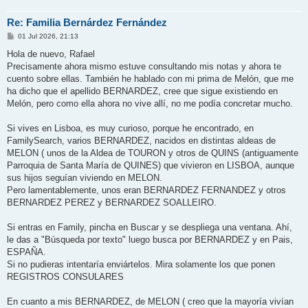
Re: Familia Bernárdez Fernández
M
01 Jul 2026, 21:13
e
n
Hola de nuevo, Rafael
s
Precisamente ahora mismo estuve consultando mis notas y ahora te
a
j
cuento sobre ellas. También he hablado con mi prima de Melón, que me
e
ha dicho que el apellido BERNARDEZ, cree que sigue existiendo en
Melón, pero como ella ahora no vive allí, no me podía concretar mucho.
Si vives en Lisboa, es muy curioso, porque he encontrado, en
FamilySearch, varios BERNARDEZ, nacidos en distintas aldeas de
MELON ( unos de la Aldea de TOURON y otros de QUINS (antiguamente
Parroquia de Santa María de QUINES) que vivieron en LISBOA, aunque
sus hijos seguían viviendo en MELON.
Pero lamentablemente, unos eran BERNARDEZ FERNANDEZ y otros
BERNARDEZ PEREZ y BERNARDEZ SOALLEIRO.
Si entras en Family, pincha en Buscar y se despliega una ventana. Ahí,
le das a "Búsqueda por texto" luego busca por BERNARDEZ y en Pais,
ESPAÑA.
Si no pudieras intentaría enviártelos. Mira solamente los que ponen
REGISTROS CONSULARES
En cuanto a mis BERNARDEZ, de MELON ( creo que la mayoría vivían