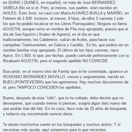
en QUINS ( QUINES, en español), se trata de José BERNARDEZ
VARELA (No sé si el. Pero, al menos, sus padres, eran nacidos en
AVILES. Este José, se casó con María ALVAREZ-BUILLA y MARIÑO, en
Febrero de 1.830. tuvieron, al menos, 9 hijos, de ellos 5 varones ( solo
los que he podido localizar en los Libros Parroquiales). Ninguno se llama
AGUSTIN, aunque sería un nombre de Pila muy apropiado, puesto que el
día de San Agustín ( finales de Agosto), es el día en que
tradicionalmente, los Caldereros, salían de Avilés, para hacer sus
campañas Trashumantes, en Galicia y Castilla.. En fin, que podría ser un
nombre familiar muy apropiado. El último de los hijos varones, nace
Aprox. En 1.850. lo que, por fechas, puede coincidir perfectamente con tu
Bisabuelo AGUSTIN, pero el segundo apellido NO COINCIDE.
Buscando, en el mismo sitio de Family que te he comentado, aparece un
ROSENDO BERNARDEZ MOVILLO, vecino y seguramente, nacido en
BUEU (PONTEVEDRA) que fue agrimensor. Hay muchos documentos de
el, pero TAMPOCO COINCIDEN los apellidos.
Bueno, después de este "rollo", que te he soltado, debo decirte que no
desesperes, que cuando menos lo pienses, surgirá algún dato nuevo del
que podrás tirar del hilo. En mi caso, llevo más de 25 años de búsqueda
y todavía voy encontrando nuevos datos.
Te deseo muchísima suerte en tus búsquedas y muchos ánimo. Y si
necesitas más ayuda, aquí estaremos para lo que necesites.