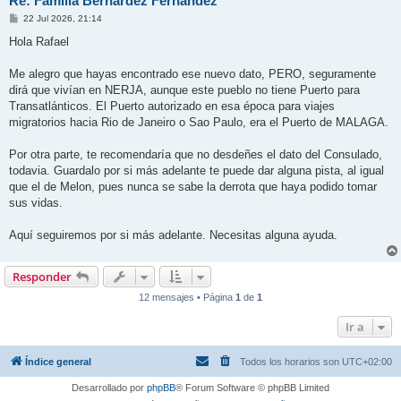
Re: Familia Bernárdez Fernández
M
22 Jul 2026, 21:14
e
n
Hola Rafael
s
a
j
Me alegro que hayas encontrado ese nuevo dato, PERO, seguramente
e
dirá que vivían en NERJA, aunque este pueblo no tiene Puerto para
Transatlánticos. El Puerto autorizado en esa época para viajes
migratorios hacia Rio de Janeiro o Sao Paulo, era el Puerto de MALAGA.
Por otra parte, te recomendaría que no desdeñes el dato del Consulado,
todavia. Guardalo por si más adelante te puede dar alguna pista, al igual
que el de Melon, pues nunca se sabe la derrota que haya podido tomar
sus vidas.
Aquí seguiremos por si más adelante. Necesitas alguna ayuda.
Responder
12 mensajes • Página
1
de
1
Ir a
Índice general
Todos los horarios son
UTC+02:00
Desarrollado por
phpBB
® Forum Software © phpBB Limited