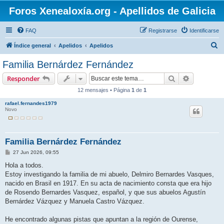
Foros Xenealoxía.org - Apellidos de Galicia
FAQ
Registrarse
Identificarse
B
Índice general
Apelidos
Apelidos
u
Familia Bernárdez Fernández
s
Buscar
Búsqueda 
Responder
c
12 mensajes • Página
1
de
1
a
rafael.fernandes1979
r
Novo
Familia Bernárdez Fernández
M
27 Jun 2026, 09:55
e
n
Hola a todos.
s
Estoy investigando la familia de mi abuelo, Delmiro Bernardes Vasques,
a
j
nacido en Brasil en 1917. En su acta de nacimiento consta que era hijo
e
de Rosendo Bernardes Vasquez, español, y que sus abuelos Agustín
Bernárdez Vázquez y Manuela Castro Vázquez.
He encontrado algunas pistas que apuntan a la región de Ourense,