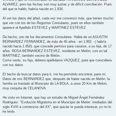
ALVAREZ, pero las fechas son muy justas y de difícil conciliación. Pues
del que te hablo, habría nacido en 1.834.
Al ver los datos del árbol, cada vez me convenzo más, que tienen mucho
que ver con los de los Registros Consulares, pues en ellos también
aparece el Apellido ESTEVEZ y MARTINEZ ESTEVEZ.
De hecho, uno de los documentos Consulares. Habla de un AGUSTIN
BERNARDEZ FERNANDEZ, de más de 45 años - en 1.901 - ( habría
nacido hacia 1.850), que concede permiso para casarse, a su hija, de 17
años: ROSA BERNARDEZ ESTEVEZ, residente en Melón, con un tal
MARTINEZ, también vecino de Melón.
Como verás, su hija, deberia apellidarse VAZQUEZ, para que coincidiera
con tus datos.
El hecho de buscar datos para ti, me ha permitido encontrar, para mí.
Datos de mis BERNARDEZ que, después de haber nacido en Melón, la
familia se traslado al Municipio de LA BOLA, a unos 20 Km de Melon,
muy cerquita de CELANOVA.
He visto en Internet, que hay un estudio de Miguel Ángel Fernández
Rodríguez: "Evolución Migratoria en el Municipio de Melón: mediados del
siglo XVIII a comienzos del XX", que quizás te pueda interesar, yo no lo
he leído.