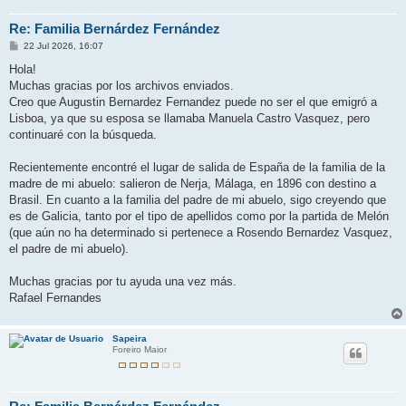
Re: Familia Bernárdez Fernández
M
22 Jul 2026, 16:07
e
n
Hola!
s
Muchas gracias por los archivos enviados.
a
j
Creo que Augustin Bernardez Fernandez puede no ser el que emigró a
e
Lisboa, ya que su esposa se llamaba Manuela Castro Vasquez, pero
continuaré con la búsqueda.
Recientemente encontré el lugar de salida de España de la familia de la
madre de mi abuelo: salieron de Nerja, Málaga, en 1896 con destino a
Brasil. En cuanto a la familia del padre de mi abuelo, sigo creyendo que
es de Galicia, tanto por el tipo de apellidos como por la partida de Melón
(que aún no ha determinado si pertenece a Rosendo Bernardez Vasquez,
el padre de mi abuelo).
Muchas gracias por tu ayuda una vez más.
Rafael Fernandes
Sapeira
Foreiro Maior