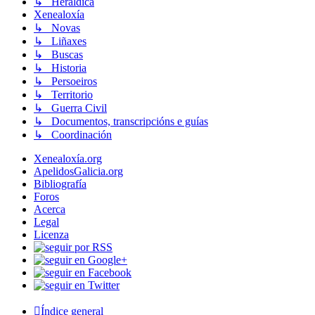
↳ Heráldica
Xenealoxía
↳ Novas
↳ Liñaxes
↳ Buscas
↳ Historia
↳ Persoeiros
↳ Territorio
↳ Guerra Civil
↳ Documentos, transcripcións e guías
↳ Coordinación
Xenealoxía.org
ApelidosGalicia.org
Bibliografía
Foros
Acerca
Legal
Licenza
Índice general