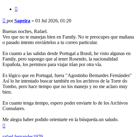
Citar
Mensaje
por
Sapeira
»
03 Jul 2026, 01:20
Buenas noches, Rafael.
Veo que no te manejas bien en Family. No te preocupes que mañana
o pasado intento enviártelos a tu correo particular.
En cuanto a las salidas desde Portugal a Brasil, he visto algunas en
Family, pero supongo que al tener Rosendo, la nacionalidad
Española, los permisos para viajar irían por otra vía.
Es lógico que en Portugal, fuera "Agostinho Bernardes Fernándes"
Así lo he intentado buscar también en los archivos de la Torre do
Tombo, pero hace tiempo que no los manejo y no me aclaro muy
bien.
En cuanto tenga tiempo, espero poder enviarte lo de los Archivos
Consulares.
Me alegra haber podido orientarte en la búsqueda.un saludo.
Arriba
rafael.fernandes1979