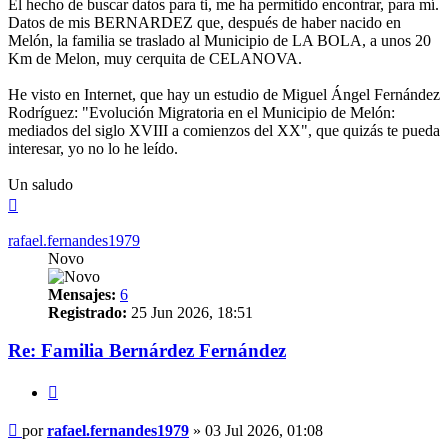
El hecho de buscar datos para ti, me ha permitido encontrar, para mí.
Datos de mis BERNARDEZ que, después de haber nacido en
Melón, la familia se traslado al Municipio de LA BOLA, a unos 20
Km de Melon, muy cerquita de CELANOVA.
He visto en Internet, que hay un estudio de Miguel Ángel Fernández
Rodríguez: "Evolución Migratoria en el Municipio de Melón:
mediados del siglo XVIII a comienzos del XX", que quizás te pueda
interesar, yo no lo he leído.
Un saludo
Arriba
rafael.fernandes1979
Novo
Mensajes:
6
Registrado:
25 Jun 2026, 18:51
Re: Familia Bernárdez Fernández
Citar
Mensaje
por
rafael.fernandes1979
»
03 Jul 2026, 01:08