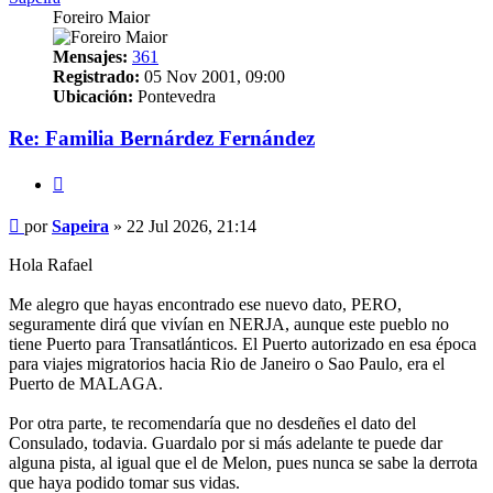
Foreiro Maior
Mensajes:
361
Registrado:
05 Nov 2001, 09:00
Ubicación:
Pontevedra
Re: Familia Bernárdez Fernández
Citar
Mensaje
por
Sapeira
»
22 Jul 2026, 21:14
Hola Rafael
Me alegro que hayas encontrado ese nuevo dato, PERO,
seguramente dirá que vivían en NERJA, aunque este pueblo no
tiene Puerto para Transatlánticos. El Puerto autorizado en esa época
para viajes migratorios hacia Rio de Janeiro o Sao Paulo, era el
Puerto de MALAGA.
Por otra parte, te recomendaría que no desdeñes el dato del
Consulado, todavia. Guardalo por si más adelante te puede dar
alguna pista, al igual que el de Melon, pues nunca se sabe la derrota
que haya podido tomar sus vidas.