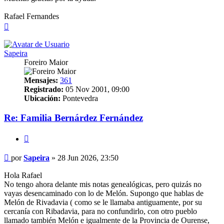
Rafael Fernandes
Arriba
Sapeira
Foreiro Maior
Mensajes:
361
Registrado:
05 Nov 2001, 09:00
Ubicación:
Pontevedra
Re: Familia Bernárdez Fernández
Citar
Mensaje
por
Sapeira
»
28 Jun 2026, 23:50
Hola Rafael
No tengo ahora delante mis notas genealógicas, pero quizás no
vayas desencaminado con lo de Melón. Supongo que hablas de
Melón de Rivadavia ( como se le llamaba antiguamente, por su
cercanía con Ribadavia, para no confundirlo, con otro pueblo
llamado también Melón e igualmente de la Provincia de Ourense,