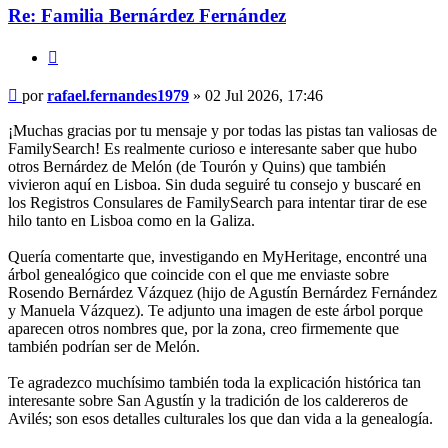
Re: Familia Bernárdez Fernández
Citar
Mensaje
por
rafael.fernandes1979
»
02 Jul 2026, 17:46
¡Muchas gracias por tu mensaje y por todas las pistas tan valiosas de
FamilySearch! Es realmente curioso e interesante saber que hubo
otros Bernárdez de Melón (de Tourón y Quins) que también
vivieron aquí en Lisboa. Sin duda seguiré tu consejo y buscaré en
los Registros Consulares de FamilySearch para intentar tirar de ese
hilo tanto en Lisboa como en la Galiza.
Quería comentarte que, investigando en MyHeritage, encontré una
árbol genealógico que coincide con el que me enviaste sobre
Rosendo Bernárdez Vázquez (hijo de Agustín Bernárdez Fernández
y Manuela Vázquez). Te adjunto una imagen de este árbol porque
aparecen otros nombres que, por la zona, creo firmemente que
también podrían ser de Melón.
Te agradezco muchísimo también toda la explicación histórica tan
interesante sobre San Agustín y la tradición de los caldereros de
Avilés; son esos detalles culturales los que dan vida a la genealogía.