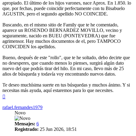
apropiado. El último de los hijos varones, nace Aprox. En 1.850. lo
que, por fechas, puede coincidir perfectamente con tu Bisabuelo
AGUSTIN, pero el segundo apellido NO COINCIDE.
Buscando, en el mismo sitio de Family que te he comentado,
aparece un ROSENDO BERNARDEZ MOVILLO, vecino y
seguramente, nacido en BUEU (PONTEVEDRA) que fue
agrimensor. Hay muchos documentos de el, pero TAMPOCO
COINCIDEN los apellidos.
Bueno, después de este "rollo", que te he soltado, debo decirte que
no desesperes, que cuando menos lo pienses, surgirá algún dato
nuevo del que podrás tirar del hilo. En mi caso, llevo más de 25
años de búsqueda y todavía voy encontrando nuevos datos.
Te deseo muchísima suerte en tus búsquedas y muchos ánimo. Y si
necesitas más ayuda, aquí estaremos para lo que necesites.
Arriba
rafael.fernandes1979
Novo
Mensajes:
6
Registrado:
25 Jun 2026, 18:51