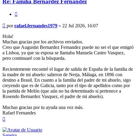
Re: Familia Bernárdez Fernández
Citar
Mensaje
por
rafael.fernandes1979
»
22 Jul 2026, 16:07
Hola!
Muchas gracias por los archivos enviados.
Creo que Augustin Bernardez Fernandez puede no ser el que emigró
a Lisboa, ya que su esposa se llamaba Manuela Castro Vasquez,
pero continuaré con la búsqueda.
Recientemente encontré el lugar de salida de España de la familia de
la madre de mi abuelo: salieron de Nerja, Málaga, en 1896 con
destino a Brasil. En cuanto a la familia del padre de mi abuelo, sigo
creyendo que es de Galicia, tanto por el tipo de apellidos como por
la partida de Melón (que aún no ha determinado si pertenece a
Rosendo Bernardez Vasquez, el padre de mi abuelo).
Muchas gracias por tu ayuda una vez más.
Rafael Fernandes
Arriba
Sapeira