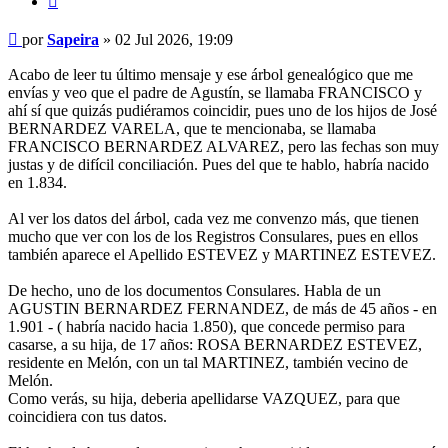
Mensaje
por
Sapeira
»
02 Jul 2026, 19:09
Acabo de leer tu último mensaje y ese árbol genealógico que me
envías y veo que el padre de Agustín, se llamaba FRANCISCO y
ahí sí que quizás pudiéramos coincidir, pues uno de los hijos de José
BERNARDEZ VARELA, que te mencionaba, se llamaba
FRANCISCO BERNARDEZ ALVAREZ, pero las fechas son muy
justas y de difícil conciliación. Pues del que te hablo, habría nacido
en 1.834.
Al ver los datos del árbol, cada vez me convenzo más, que tienen
mucho que ver con los de los Registros Consulares, pues en ellos
también aparece el Apellido ESTEVEZ y MARTINEZ ESTEVEZ.
De hecho, uno de los documentos Consulares. Habla de un
AGUSTIN BERNARDEZ FERNANDEZ, de más de 45 años - en
1.901 - ( habría nacido hacia 1.850), que concede permiso para
casarse, a su hija, de 17 años: ROSA BERNARDEZ ESTEVEZ,
residente en Melón, con un tal MARTINEZ, también vecino de
Melón.
Como verás, su hija, deberia apellidarse VAZQUEZ, para que
coincidiera con tus datos.