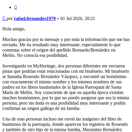
Citar
Mensaje
por
rafael.fernandes1979
»
01 Jul 2026, 20:21
Hola amigo,
Muchas gracias por tu mensaje y por toda la información que me has
enviado. Me ha resultado muy interesante, especialmente lo que
comentas sobre el origen del apellido Bernardo/Bernárdez en
Melón. No conocía esa posibilidad.
Investigando en MyHeritage, dos personas diferentes me enviaron
pistas que podrían estar relacionadas con mi bisabuelo. Mi bisabuelo
se llamaba Rosendo Bernárdez Vázquez, y encontré un homónimo
con exactamente el mismo nombre y los mismos nombres de sus
padres en los libros bautismales de la Iglesia Parroquial de Santa
María de Melón. Soy consciente de que en aquella época existían
muchos homónimos, por lo que no puedo asegurar que sea la misma
persona, pero sin duda es una posibilidad muy interesante y podría
confirmar un origen gallego de mi familia.
Una de esas personas incluso me envió las imágenes del libro de
bautismos de la parroquia, donde aparecen los registros de Rosendo
y también de otro hijo de la misma familia, Maximino Bernárdez