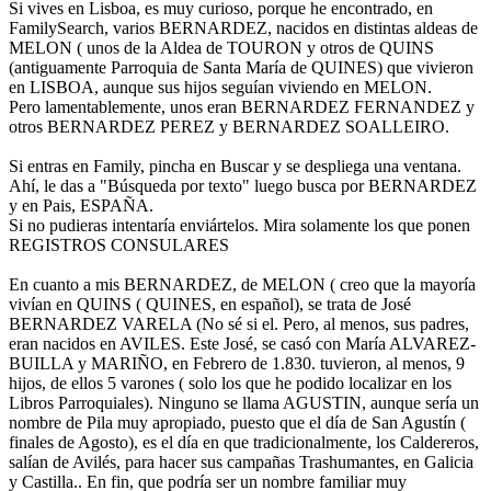
Si vives en Lisboa, es muy curioso, porque he encontrado, en
FamilySearch, varios BERNARDEZ, nacidos en distintas aldeas de
MELON ( unos de la Aldea de TOURON y otros de QUINS
(antiguamente Parroquia de Santa María de QUINES) que vivieron
en LISBOA, aunque sus hijos seguían viviendo en MELON.
Pero lamentablemente, unos eran BERNARDEZ FERNANDEZ y
otros BERNARDEZ PEREZ y BERNARDEZ SOALLEIRO.
Si entras en Family, pincha en Buscar y se despliega una ventana.
Ahí, le das a "Búsqueda por texto" luego busca por BERNARDEZ
y en Pais, ESPAÑA.
Si no pudieras intentaría enviártelos. Mira solamente los que ponen
REGISTROS CONSULARES
En cuanto a mis BERNARDEZ, de MELON ( creo que la mayoría
vivían en QUINS ( QUINES, en español), se trata de José
BERNARDEZ VARELA (No sé si el. Pero, al menos, sus padres,
eran nacidos en AVILES. Este José, se casó con María ALVAREZ-
BUILLA y MARIÑO, en Febrero de 1.830. tuvieron, al menos, 9
hijos, de ellos 5 varones ( solo los que he podido localizar en los
Libros Parroquiales). Ninguno se llama AGUSTIN, aunque sería un
nombre de Pila muy apropiado, puesto que el día de San Agustín (
finales de Agosto), es el día en que tradicionalmente, los Caldereros,
salían de Avilés, para hacer sus campañas Trashumantes, en Galicia
y Castilla.. En fin, que podría ser un nombre familiar muy