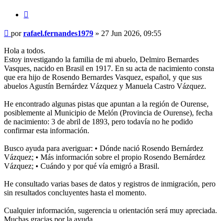
Citar
Mensaje
por
rafael.fernandes1979
»
27 Jun 2026, 09:55
Hola a todos.
Estoy investigando la familia de mi abuelo, Delmiro Bernardes
Vasques, nacido en Brasil en 1917. En su acta de nacimiento consta
que era hijo de Rosendo Bernardes Vasquez, español, y que sus
abuelos Agustín Bernárdez Vázquez y Manuela Castro Vázquez.
He encontrado algunas pistas que apuntan a la región de Ourense,
posiblemente al Municipio de Melón (Provincia de Ourense), fecha
de nacimiento: 3 de abril de 1893, pero todavía no he podido
confirmar esta información.
Busco ayuda para averiguar: • Dónde nació Rosendo Bernárdez
Vázquez; • Más información sobre el propio Rosendo Bernárdez
Vázquez; • Cuándo y por qué vía emigró a Brasil.
He consultado varias bases de datos y registros de inmigración, pero
sin resultados concluyentes hasta el momento.
Cualquier información, sugerencia u orientación será muy apreciada.
Muchas gracias por la ayuda.