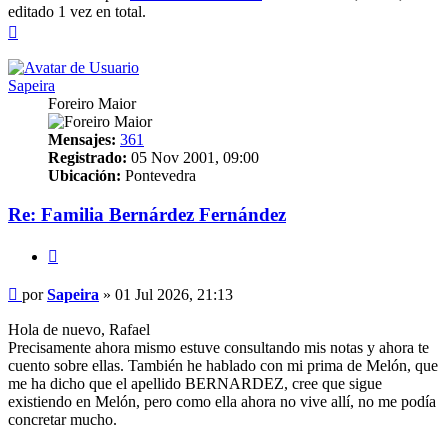
editado 1 vez en total.
Arriba
Sapeira
Foreiro Maior
Mensajes:
361
Registrado:
05 Nov 2001, 09:00
Ubicación:
Pontevedra
Re: Familia Bernárdez Fernández
Citar
Mensaje
por
Sapeira
»
01 Jul 2026, 21:13
Hola de nuevo, Rafael
Precisamente ahora mismo estuve consultando mis notas y ahora te
cuento sobre ellas. También he hablado con mi prima de Melón, que
me ha dicho que el apellido BERNARDEZ, cree que sigue
existiendo en Melón, pero como ella ahora no vive allí, no me podía
concretar mucho.