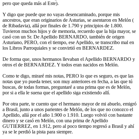
pero que queda más al Este).
Y digo que puede que no vayas desencaminado, porque mis
ancestros, que eran originarios de Asturias, se asentaron en Melón (
de Ribadavia), allá por finales de 1.790 y principios de 1.800.
Tuvieron muchos hijos y de memoria, recuerdo que la hija mayor, se
casó con un Sr. De Apellido BERNARDO, también de origen
Asturiano, PERO, con el tiempo, ese Apellido, se transcribo mal en
los Libros Parroquiales y se convirtió en BERNARDEZ.
De forma que, unos hermanos llevaban el Apellido BERNARDO y
otros el de BERNARDEZ. Y todos eran nacidos en Melón.
Como te digo, miraré mis notas, PERO lo que es seguro, es que las
notas que yo pueda tener, son muy anteriores en fecha, a las que tú
buscas, de todas formas, preguntaré a una prima que es de Melón,
por si a ella le suena que el apellido siga existiendo allí.
Por otra parte, te cuento que el hermano mayor de mi abuelo, emigró
a Brasil, junto a unos parientes de Melón, de los que no conozco el
Apellido, allá por el año 1.900 o 1.910. Luego volvió con bastante
dinero y se casó en Melón, con una prima de Apellido
GUTIERREZ, en 1.912, pero al poco tiempo regresó a Brasil y ahí
ya se le perdió la pista para siempre.