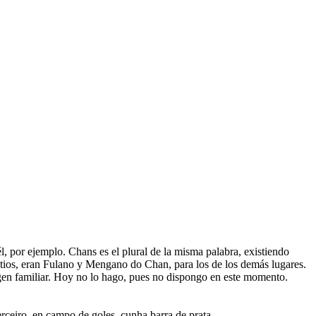
l, por ejemplo. Chans es el plural de la misma palabra, existiendo
sitios, eran Fulano y Mengano do Chan, para los de los demás lugares.
rigen familiar. Hoy no lo hago, pues no dispongo en este momento.
rceiro, en campo de goles, cunha barra de prata.