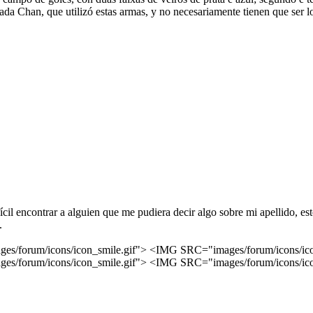
ada Chan, que utilizó estas armas, y no necesariamente tienen que ser lo
ifícil encontrar a alguien que me pudiera decir algo sobre mi apellido, 
.
s/forum/icons/icon_smile.gif"> <IMG SRC="images/forum/icons/ico
s/forum/icons/icon_smile.gif"> <IMG SRC="images/forum/icons/ico