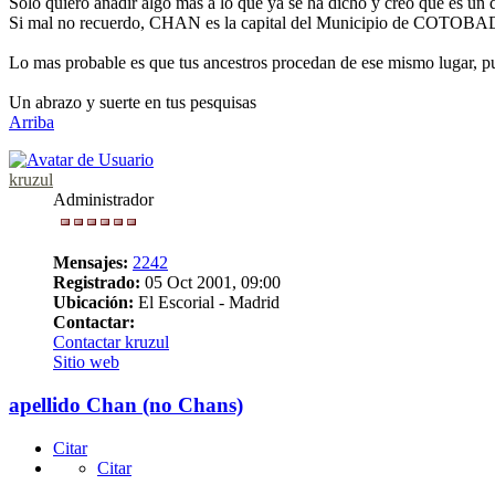
Solo quiero añadir algo más a lo que ya se ha dicho y creo que es un d
Si mal no recuerdo, CHAN es la capital del Municipio de COTO
Lo mas probable es que tus ancestros procedan de ese mismo lugar, p
Un abrazo y suerte en tus pesquisas
Arriba
kruzul
Administrador
Mensajes:
2242
Registrado:
05 Oct 2001, 09:00
Ubicación:
El Escorial - Madrid
Contactar:
Contactar kruzul
Sitio web
apellido Chan (no Chans)
Citar
Citar