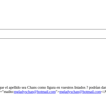
que el apellido sea Chans como figura en vuestros listados ? podrían 
="mailto:
mgladyschan@hotmail.com
">
mgladyschan@hotmail.com
</