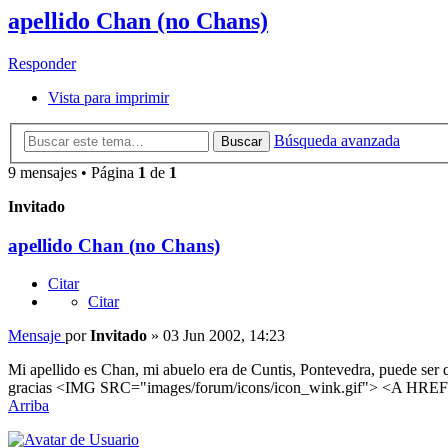
apellido Chan (no Chans)
Responder
Vista para imprimir
Búsqueda avanzada
Buscar
9 mensajes • Página
1
de
1
Invitado
apellido Chan (no Chans)
Citar
Citar
Mensaje
por
Invitado
»
03 Jun 2002, 14:23
Mi apellido es Chan, mi abuelo era de Cuntis, Pontevedra, puede ser 
gracias <IMG SRC="images/forum/icons/icon_wink.gif"> <A HREF
Arriba