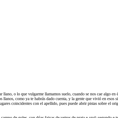
ar llano, o lo que vulgarme llamamos suelo, cuando se nos cae algo en é
os llanos, como ya te habrás dado cuenta, y la gente que vivió en esos 
gares coincidentes con el apellido, pues puede abrir pistas sobre el o
campo de goles, con dúas faixas de veiros de prata e azul; segundo e te