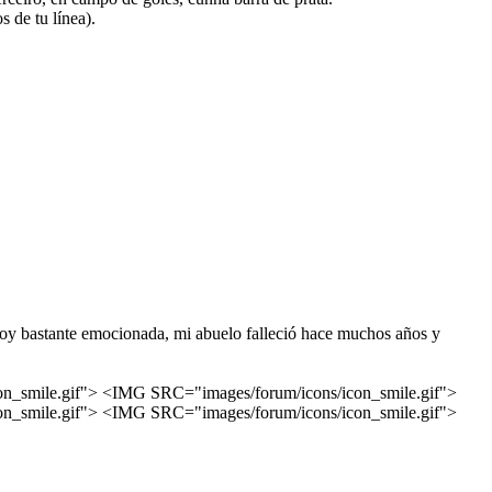
s de tu línea).
estoy bastante emocionada, mi abuelo falleció hace muchos años y
n_smile.gif"> <IMG SRC="images/forum/icons/icon_smile.gif">
n_smile.gif"> <IMG SRC="images/forum/icons/icon_smile.gif">