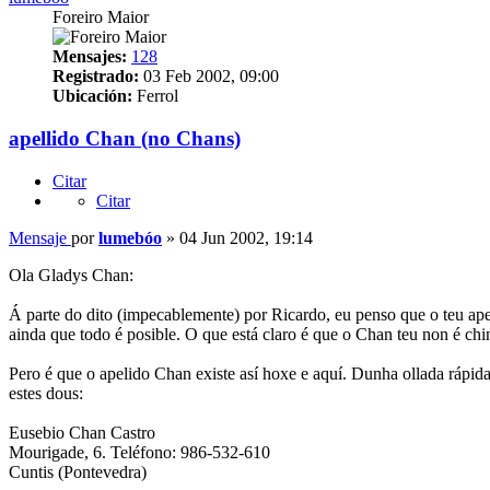
Foreiro Maior
Mensajes:
128
Registrado:
03 Feb 2002, 09:00
Ubicación:
Ferrol
apellido Chan (no Chans)
Citar
Citar
Mensaje
por
lumebóo
»
04 Jun 2002, 19:14
Ola Gladys Chan:
Á parte do dito (impecablemente) por Ricardo, eu penso que o teu ape
ainda que todo é posible. O que está claro é que o Chan teu non é ch
Pero é que o apelido Chan existe así hoxe e aquí. Dunha ollada rápid
estes dous:
Eusebio Chan Castro
Mourigade, 6. Teléfono: 986-532-610
Cuntis (Pontevedra)