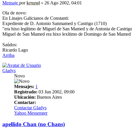
Mensaje
por
kruzul
»
26 Ago 2002, 04:01
Ola de novo:
En Linajes Galicianos de Constanti:
Expediente de D. Antonio Sanmamed y Castrigo (1710)
"era hixo legítimo de Miguel de San Mamed y de Antonia de Castrigo, n
Miguel de San Mamed era hixo lexítimo de Domingo de San Mamed y
Saúdos:
Ricardo Lago
Arriba
Gladys
Novo
Mensajes:
1
Registrado:
03 Jun 2002, 09:00
Ubicación:
Buenos Aires
Contactar:
Contactar Gladys
Yahoo Messenger
apellido Chan (no Chans)