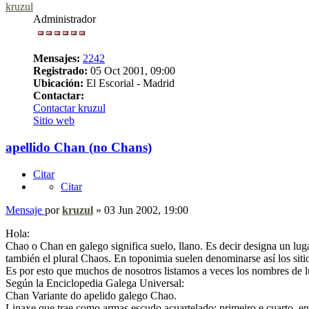
kruzul
Administrador
Mensajes:
2242
Registrado:
05 Oct 2001, 09:00
Ubicación:
El Escorial - Madrid
Contactar:
Contactar kruzul
Sitio web
apellido Chan (no Chans)
Citar
Citar
Mensaje
por
kruzul
»
03 Jun 2002, 19:00
Hola:
Chao o Chan en galego significa suelo, llano. Es decir designa un lug
también el plural Chaos. En toponimia suelen denominarse así los siti
Es por esto que muchos de nosotros listamos a veces los nombres de lu
Según la Enciclopedia Galega Universal:
Chan Variante do apelido galego Chao.
Linaxe que trae como armas escudo acuartelado: primeiro e cuarto, en 