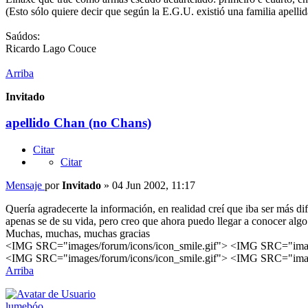
(Esto sólo quiere decir que según la E.G.U. existió una familia apellid
Saúdos:
Ricardo Lago Couce
Arriba
Invitado
apellido Chan (no Chans)
Citar
Citar
Mensaje
por
Invitado
»
04 Jun 2002, 11:17
Quería agradecerte la información, en realidad creí que iba ser más d
apenas se de su vida, pero creo que ahora puedo llegar a conocer algo
Muchas, muchas, muchas gracias
<IMG SRC="images/forum/icons/icon_smile.gif"> <IMG SRC="image
<IMG SRC="images/forum/icons/icon_smile.gif"> <IMG SRC="image
Arriba
lumebóo