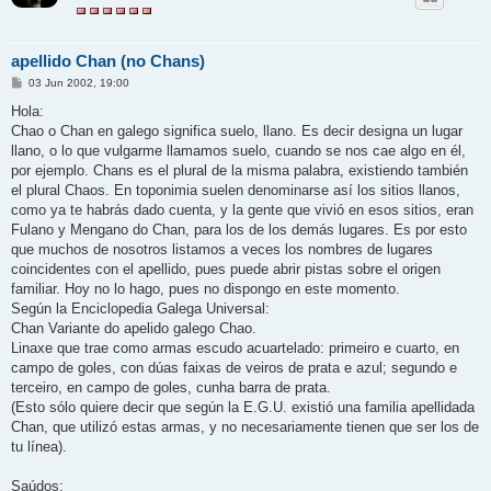
apellido Chan (no Chans)
M
03 Jun 2002, 19:00
e
n
Hola:
s
Chao o Chan en galego significa suelo, llano. Es decir designa un lugar
a
j
llano, o lo que vulgarme llamamos suelo, cuando se nos cae algo en él,
e
por ejemplo. Chans es el plural de la misma palabra, existiendo también
el plural Chaos. En toponimia suelen denominarse así los sitios llanos,
como ya te habrás dado cuenta, y la gente que vivió en esos sitios, eran
Fulano y Mengano do Chan, para los de los demás lugares. Es por esto
que muchos de nosotros listamos a veces los nombres de lugares
coincidentes con el apellido, pues puede abrir pistas sobre el origen
familiar. Hoy no lo hago, pues no dispongo en este momento.
Según la Enciclopedia Galega Universal:
Chan Variante do apelido galego Chao.
Linaxe que trae como armas escudo acuartelado: primeiro e cuarto, en
campo de goles, con dúas faixas de veiros de prata e azul; segundo e
terceiro, en campo de goles, cunha barra de prata.
(Esto sólo quiere decir que según la E.G.U. existió una familia apellidada
Chan, que utilizó estas armas, y no necesariamente tienen que ser los de
tu línea).
Saúdos: