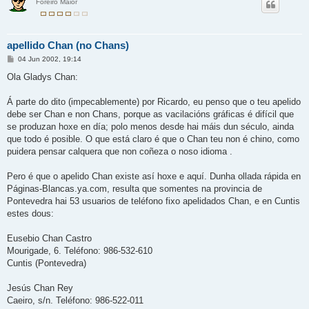
Foreiro Maior
apellido Chan (no Chans)
M
04 Jun 2002, 19:14
e
n
Ola Gladys Chan:
s
a
j
Á parte do dito (impecablemente) por Ricardo, eu penso que o teu apelido
e
debe ser Chan e non Chans, porque as vacilacións gráficas é difícil que
se produzan hoxe en día; polo menos desde hai máis dun século, ainda
que todo é posible. O que está claro é que o Chan teu non é chino, como
puidera pensar calquera que non coñeza o noso idioma .
Pero é que o apelido Chan existe así hoxe e aquí. Dunha ollada rápida en
Páginas-Blancas.ya.com, resulta que somentes na provincia de
Pontevedra hai 53 usuarios de teléfono fixo apelidados Chan, e en Cuntis
estes dous:
Eusebio Chan Castro
Mourigade, 6. Teléfono: 986-532-610
Cuntis (Pontevedra)
Jesús Chan Rey
Caeiro, s/n. Teléfono: 986-522-011