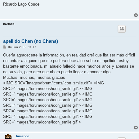
Ricardo Lago Couce
Invitado
apellido Chan (no Chans)
M
04 Jun 2002, 11:17
e
n
Quería agradecerte la información, en realidad creí que iba ser más difícil
s
encontrar a alguien que me pudiera decir algo sobre mi apellido, estoy
a
j
bastante emocionada, mi abuelo falleció hace muchos años y apenas se
e
de su vida, pero creo que ahora puedo llegar a conocer algo.
Muchas, muchas, muchas gracias
<IMG SRC="images/forum/icons/icon_smile.gif"> <IMG
SRC="images/forum/icons/icon_smile.gif"> <IMG
SRC="images/forum/icons/icon_smile.gif"> <IMG
SRC="images/forum/icons/icon_smile.gif"> <IMG
SRC="images/forum/icons/icon_smile.gif"> <IMG
SRC="images/forum/icons/icon_smile.gif"> <IMG
SRC="images/forum/icons/icon_smile.gif"> <IMG
SRC="images/forum/icons/icon_smile.gif">
lumebóo