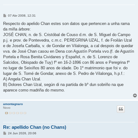
M
07 Abr 2008, 12:31
e
n
Respecto do apelido Chan estes son datos que pertencen a unha rama
s
da miña árbore:
a
j
JOSÉ CHAN, n. de S. Cristóbal de Couso d.m. de S. Miguel do Campo
e
p.j. e prov. de Pontevedra, c.m.c. PEREGRINA UZAL, f. de Froilán Uzal
e de Josefa Carballa, v. de Gondar en Vilalonga, a cal despois de quedar
vva. de José Chan casou en Dena con Agustín Portela vvo.(f. de Agustín
Portela e Rosa Benita Cividanes y Español, n. de S. Lorenzo de
Salcidos, Obispado de Tuy) fº en 16-2-1896 con 86 anos e Peregrina fº
no lugar de Seixiños 80 anos de idade. Do 1º matrimonio que foi v. do
lugar de S. Tomé de Gondar, anexo de S. Pedro de Vilalonga, h.p.f.:
A) Angela Chan Uzal.
B) Dolores Chan Uzal, según di na partida de bº dun sobriño na que
aparece como madriña do mesmo.
amontagnaro
Novo
Re: apellido Chan (no Chans)
M
24 Jun 2026, 20:06
e