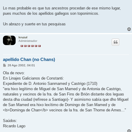
Lo mas probable es que tus ancestros procedan de ese mismo lugar,
pues muchos de los apellidos gallegos son toponimicos.
Un abrazo y suerte en tus pesquisas
kruzul
Administrador
apellido Chan (no Chans)
M
26 Ago 2002, 04:01
e
n
Ola de novo:
s
En Linajes Galicianos de Constanti:
a
j
Expediente de D. Antonio Sanmamed y Castrigo (1710)
e
"era hixo legítimo de Miguel de San Mamed y de Antonia de Castrigo,
naturales y vecinos de la fra. de San Fins de Brión distante dos leguas
desta dha ciudad (refírese a Santiago)- Y asimismo sabía que dho Miguel
de San Mamed era hixo lexítimo de Domingo de San Mamed y de
<b>Dominga de Chan</b> vecinos de la fra. de San Thome de Ames..."
Saúdos:
Ricardo Lago