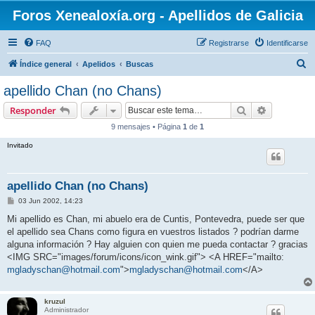
Foros Xenealoxía.org - Apellidos de Galicia
FAQ
Registrarse
Identificarse
B
Índice general
Apelidos
Buscas
u
apellido Chan (no Chans)
s
Buscar
Búsqueda 
Responder
c
9 mensajes • Página
1
de
1
a
Invitado
r
apellido Chan (no Chans)
M
03 Jun 2002, 14:23
e
n
Mi apellido es Chan, mi abuelo era de Cuntis, Pontevedra, puede ser que
s
el apellido sea Chans como figura en vuestros listados ? podrían darme
a
j
alguna información ? Hay alguien con quien me pueda contactar ? gracias
e
<IMG SRC="images/forum/icons/icon_wink.gif"> <A HREF="mailto:
mgladyschan@hotmail.com
">
mgladyschan@hotmail.com
</A>
kruzul
Administrador