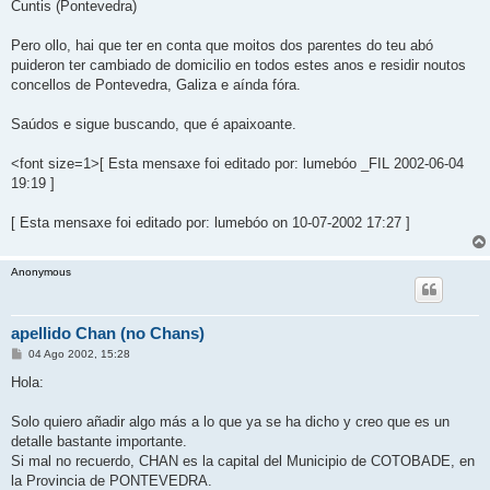
Cuntis (Pontevedra)
Pero ollo, hai que ter en conta que moitos dos parentes do teu abó
puideron ter cambiado de domicilio en todos estes anos e residir noutos
concellos de Pontevedra, Galiza e aínda fóra.
Saúdos e sigue buscando, que é apaixoante.
<font size=1>[ Esta mensaxe foi editado por: lumebóo _FIL 2002-06-04
19:19 ]
[ Esta mensaxe foi editado por: lumebóo on 10-07-2002 17:27 ]
Anonymous
apellido Chan (no Chans)
M
04 Ago 2002, 15:28
e
n
Hola:
s
a
j
Solo quiero añadir algo más a lo que ya se ha dicho y creo que es un
e
detalle bastante importante.
Si mal no recuerdo, CHAN es la capital del Municipio de COTOBADE, en
la Provincia de PONTEVEDRA.