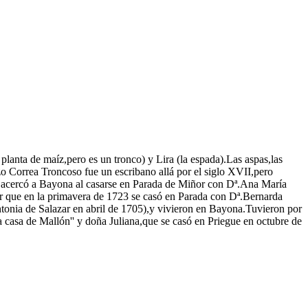
planta de maíz,pero es un tronco) y Lira (la espada).Las aspas,las
o Correa Troncoso fue un escribano allá por el siglo XVII,pero
 acercó a Bayona al casarse en Parada de Miñor con Dª.Ana María
r que en la primavera de 1723 se casó en Parada con Dª.Bernarda
onia de Salazar en abril de 1705),y vivieron en Bayona.Tuvieron por
 casa de Mallón'' y doña Juliana,que se casó en Priegue en octubre de