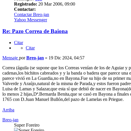
Registrado:
20 Mar 2006, 09:00
Contactar:
Contactar Breo-jan
Yahoo Messenger
Re: Pazo Correa de Baiona
Citar
Citar
Mensaje
por
Breo-jan
»
19 Dic 2024, 04:57
Correa (águila (se supone que los Correas venían de los de Aguiar y p
cadenas,los bichitos cabreados y y la banda o badera que parece una 
parece vivió en La Guardia,no en Bayona.Fue su hijo de su primer 
Valverde y Araújo,natural de la misma de Parada,y estos fueron pad
Luisa de Lamas y Salazar,que esta sí que debió de nacer en Bayona(
lo menos 2 hijas,Dª.Bernarda Benita,que se casó en Bayona a finales 
1765 con D.Juan Manuel Bullón,del pazo de Lamelas en Priegue.
Arriba
Breo-jan
Super Foreiro