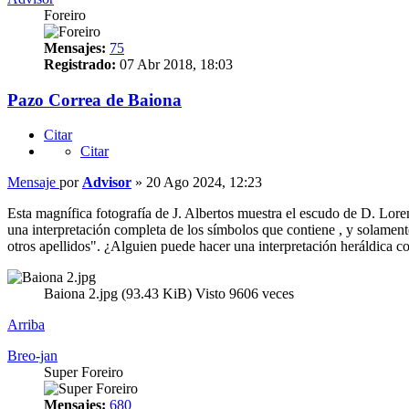
Foreiro
Mensajes:
75
Registrado:
07 Abr 2018, 18:03
Pazo Correa de Baiona
Citar
Citar
Mensaje
por
Advisor
»
20 Ago 2024, 12:23
Esta magnífica fotografía de J. Albertos muestra el escudo de D. Lore
una interpretación completa de los símbolos que contiene , y solamen
otros apellidos". ¿Alguien puede hacer una interpretación heráldica 
Baiona 2.jpg (93.43 KiB) Visto 9606 veces
Arriba
Breo-jan
Super Foreiro
Mensajes:
680