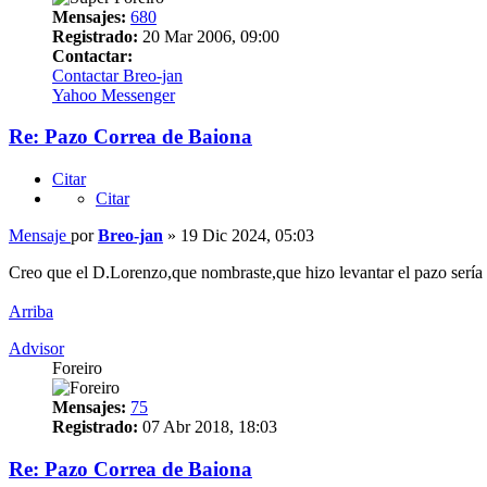
Mensajes:
680
Registrado:
20 Mar 2006, 09:00
Contactar:
Contactar Breo-jan
Yahoo Messenger
Re: Pazo Correa de Baiona
Citar
Citar
Mensaje
por
Breo-jan
»
19 Dic 2024, 05:03
Creo que el D.Lorenzo,que nombraste,que hizo levantar el pazo serí
Arriba
Advisor
Foreiro
Mensajes:
75
Registrado:
07 Abr 2018, 18:03
Re: Pazo Correa de Baiona