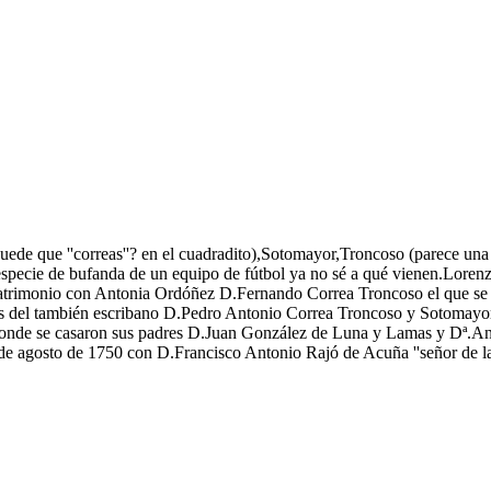
uede que ''correas''? en el cuadradito),Sotomayor,Troncoso (parece una 
especie de bufanda de un equipo de fútbol ya no sé a qué vienen.Lorenz
matrimonio con Antonia Ordóñez D.Fernando Correa Troncoso el que se
res del también escribano D.Pedro Antonio Correa Troncoso y Sotomayo
donde se casaron sus padres D.Juan González de Luna y Lamas y Dª.Ant
de agosto de 1750 con D.Francisco Antonio Rajó de Acuña ''señor de la