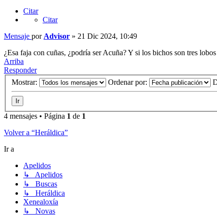
Citar
Citar
Mensaje
por
Advisor
»
21 Dic 2024, 10:49
¿Esa faja con cuñas, ¿podría ser Acuña? Y si los bichos son tres lobo
Arriba
Responder
Mostrar:
Ordenar por:
D
4 mensajes • Página
1
de
1
Volver a “Heráldica”
Ir a
Apelidos
↳ Apelidos
↳ Buscas
↳ Heráldica
Xenealoxía
↳ Novas