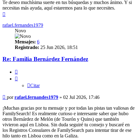
Te deseo muchísima suerte en tus búsquedas y muchos ánimo. Y si
necesitas más ayuda, aquí estaremos para lo que necesites.
Arriba
rafael.fernandes1979
Novo
Mensajes:
6
Registrado:
25 Jun 2026, 18:51
Re: Familia Bernárdez Fernández
Citar
Citar
Mensaje
por
rafael.fernandes1979
»
02 Jul 2026, 17:46
¡Muchas gracias por tu mensaje y por todas las pistas tan valiosas de
FamilySearch! Es realmente curioso e interesante saber que hubo
otros Bernárdez de Melón (de Tourón y Quins) que también
vivieron aquí en Lisboa. Sin duda seguiré tu consejo y buscaré en
los Registros Consulares de FamilySearch para intentar tirar de ese
hilo tanto en Lisboa como en la Galiza.