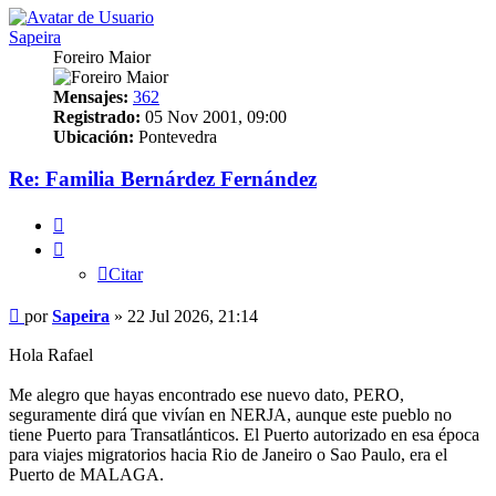
Sapeira
Foreiro Maior
Mensajes:
362
Registrado:
05 Nov 2001, 09:00
Ubicación:
Pontevedra
Re: Familia Bernárdez Fernández
Citar
Citar
Mensaje
por
Sapeira
»
22 Jul 2026, 21:14
Hola Rafael
Me alegro que hayas encontrado ese nuevo dato, PERO,
seguramente dirá que vivían en NERJA, aunque este pueblo no
tiene Puerto para Transatlánticos. El Puerto autorizado en esa época
para viajes migratorios hacia Rio de Janeiro o Sao Paulo, era el
Puerto de MALAGA.