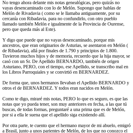
No tengo ahora delante mis notas genealógicas, pero quizás no
vayas desencaminado con lo de Melón. Supongo que hablas de
Melón de Rivadavia ( como se le llamaba antiguamente, por su
cercanía con Ribadavia, para no confundirlo, con otro pueblo
llamado también Melón e igualmente de la Provincia de Ourense,
pero que queda más al Este).
Y digo que puede que no vayas desencaminado, porque mis
ancestros, que eran originarios de Asturias, se asentaron en Melón (
de Ribadavia), allá por finales de 1.790 y principios de 1.800.
Tuvieron muchos hijos y de memoria, recuerdo que la hija mayor, se
casó con un Sr. De Apellido BERNARDO, también de origen
Asturiano, PERO, con el tiempo, ese Apellido, se transcribo mal en
los Libros Parroquiales y se convirtió en BERNARDEZ.
De forma que, unos hermanos llevaban el Apellido BERNARDO y
otros el de BERNARDEZ. Y todos eran nacidos en Melón.
Como te digo, miraré mis notas, PERO lo que es seguro, es que las
notas que yo pueda tener, son muy anteriores en fecha, a las que tú
buscas, de todas formas, preguntaré a una prima que es de Melón,
por si a ella le suena que el apellido siga existiendo allí.
Por otra parte, te cuento que el hermano mayor de mi abuelo, emigró
a Brasil, junto a unos parientes de Melón, de los que no conozco el