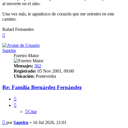
al moverte en el sitio.
Una vez más, te agradezco de corazón que me orientes en este
camino.
Rafael Fernandes
Arriba
Sapeira
Foreiro Maior
Mensajes:
362
Registrado:
05 Nov 2001, 09:00
Ubicación:
Pontevedra
Re: Familia Bernárdez Fernández
Citar
Citar
Mensaje
por
Sapeira
»
16 Jul 2026, 21:01