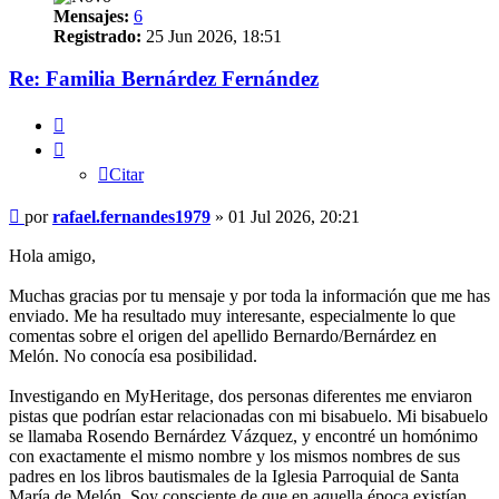
Mensajes:
6
Registrado:
25 Jun 2026, 18:51
Re: Familia Bernárdez Fernández
Citar
Citar
Mensaje
por
rafael.fernandes1979
»
01 Jul 2026, 20:21
Hola amigo,
Muchas gracias por tu mensaje y por toda la información que me has
enviado. Me ha resultado muy interesante, especialmente lo que
comentas sobre el origen del apellido Bernardo/Bernárdez en
Melón. No conocía esa posibilidad.
Investigando en MyHeritage, dos personas diferentes me enviaron
pistas que podrían estar relacionadas con mi bisabuelo. Mi bisabuelo
se llamaba Rosendo Bernárdez Vázquez, y encontré un homónimo
con exactamente el mismo nombre y los mismos nombres de sus
padres en los libros bautismales de la Iglesia Parroquial de Santa
María de Melón. Soy consciente de que en aquella época existían