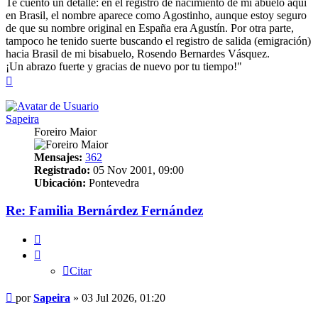
​Te cuento un detalle: en el registro de nacimiento de mi abuelo aquí
en Brasil, el nombre aparece como Agostinho, aunque estoy seguro
de que su nombre original en España era Agustín. Por otra parte,
tampoco he tenido suerte buscando el registro de salida (emigración)
hacia Brasil de mi bisabuelo, Rosendo Bernardes Vásquez.
​¡Un abrazo fuerte y gracias de nuevo por tu tiempo!"
Arriba
Sapeira
Foreiro Maior
Mensajes:
362
Registrado:
05 Nov 2001, 09:00
Ubicación:
Pontevedra
Re: Familia Bernárdez Fernández
Citar
Citar
Mensaje
por
Sapeira
»
03 Jul 2026, 01:20