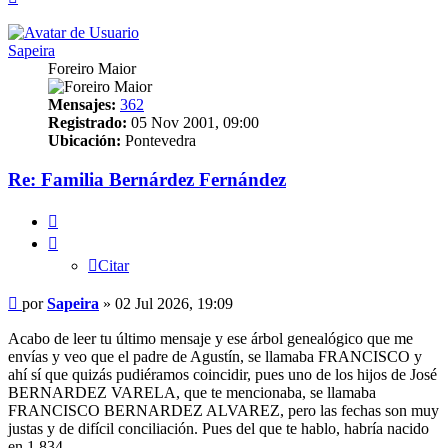
Sapeira
Foreiro Maior
Mensajes:
362
Registrado:
05 Nov 2001, 09:00
Ubicación:
Pontevedra
Re: Familia Bernárdez Fernández
Citar
Citar
Mensaje
por
Sapeira
»
02 Jul 2026, 19:09
Acabo de leer tu último mensaje y ese árbol genealógico que me
envías y veo que el padre de Agustín, se llamaba FRANCISCO y
ahí sí que quizás pudiéramos coincidir, pues uno de los hijos de José
BERNARDEZ VARELA, que te mencionaba, se llamaba
FRANCISCO BERNARDEZ ALVAREZ, pero las fechas son muy
justas y de difícil conciliación. Pues del que te hablo, habría nacido
en 1.834.