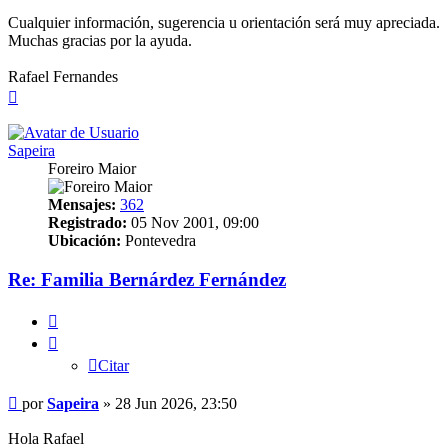
Cualquier información, sugerencia u orientación será muy apreciada.
Muchas gracias por la ayuda.
Rafael Fernandes
Arriba
Sapeira
Foreiro Maior
Mensajes:
362
Registrado:
05 Nov 2001, 09:00
Ubicación:
Pontevedra
Re: Familia Bernárdez Fernández
Citar
Citar
Mensaje
por
Sapeira
»
28 Jun 2026, 23:50
Hola Rafael