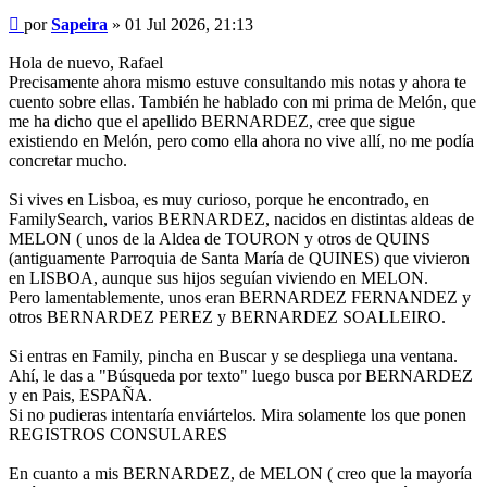
Mensaje
por
Sapeira
»
01 Jul 2026, 21:13
Hola de nuevo, Rafael
Precisamente ahora mismo estuve consultando mis notas y ahora te
cuento sobre ellas. También he hablado con mi prima de Melón, que
me ha dicho que el apellido BERNARDEZ, cree que sigue
existiendo en Melón, pero como ella ahora no vive allí, no me podía
concretar mucho.
Si vives en Lisboa, es muy curioso, porque he encontrado, en
FamilySearch, varios BERNARDEZ, nacidos en distintas aldeas de
MELON ( unos de la Aldea de TOURON y otros de QUINS
(antiguamente Parroquia de Santa María de QUINES) que vivieron
en LISBOA, aunque sus hijos seguían viviendo en MELON.
Pero lamentablemente, unos eran BERNARDEZ FERNANDEZ y
otros BERNARDEZ PEREZ y BERNARDEZ SOALLEIRO.
Si entras en Family, pincha en Buscar y se despliega una ventana.
Ahí, le das a "Búsqueda por texto" luego busca por BERNARDEZ
y en Pais, ESPAÑA.
Si no pudieras intentaría enviártelos. Mira solamente los que ponen
REGISTROS CONSULARES
En cuanto a mis BERNARDEZ, de MELON ( creo que la mayoría