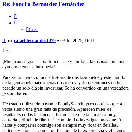
Re: Familia Bernárdez Fernández
Citar
Citar
Mensaje
por
rafael.fernandes1979
»
03 Jul 2026, 16:11
Hola,
¡Muchísimas gracias por tu mensaje y por toda la disposición para
ayudarme en esta búsqueda!
Para ser sincero, conocí la historia de mis bisabuelos y este mundo
de la genealogía hace apenas dos meses, y desde entonces no he
pasado un solo día sin investigar. Se ha convertido en una verdadera
pasión diaria.
He estado utilizando bastante FamilySearch, pero confieso que a
veces siento una gran falta de precisión. Aparecen miles de
resultados en las búsquedas, lo que hace que la tarea sea muy
cansada y difícil de filtrar. En cambio, las investigaciones que tú
haces y compartes conmigo son siempre muy ricas en detalles,
certeras y rápidas; se nota perfectamente tu experiencia y eficiencia