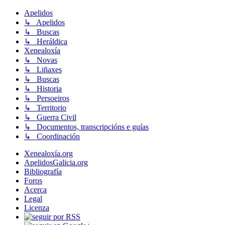
Apelidos
↳ Apelidos
↳ Buscas
↳ Heráldica
Xenealoxía
↳ Novas
↳ Liñaxes
↳ Buscas
↳ Historia
↳ Persoeiros
↳ Territorio
↳ Guerra Civil
↳ Documentos, transcripcións e guías
↳ Coordinación
Xenealoxía.org
ApelidosGalicia.org
Bibliografía
Foros
Acerca
Legal
Licenza