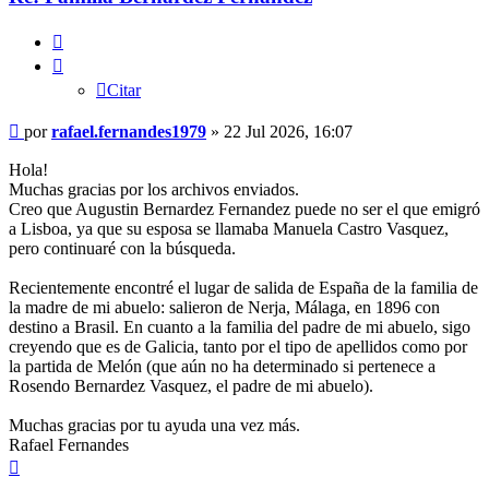
Citar
Citar
Mensaje
por
rafael.fernandes1979
»
22 Jul 2026, 16:07
Hola!
Muchas gracias por los archivos enviados.
Creo que Augustin Bernardez Fernandez puede no ser el que emigró
a Lisboa, ya que su esposa se llamaba Manuela Castro Vasquez,
pero continuaré con la búsqueda.
Recientemente encontré el lugar de salida de España de la familia de
la madre de mi abuelo: salieron de Nerja, Málaga, en 1896 con
destino a Brasil. En cuanto a la familia del padre de mi abuelo, sigo
creyendo que es de Galicia, tanto por el tipo de apellidos como por
la partida de Melón (que aún no ha determinado si pertenece a
Rosendo Bernardez Vasquez, el padre de mi abuelo).
Muchas gracias por tu ayuda una vez más.
Rafael Fernandes
Arriba