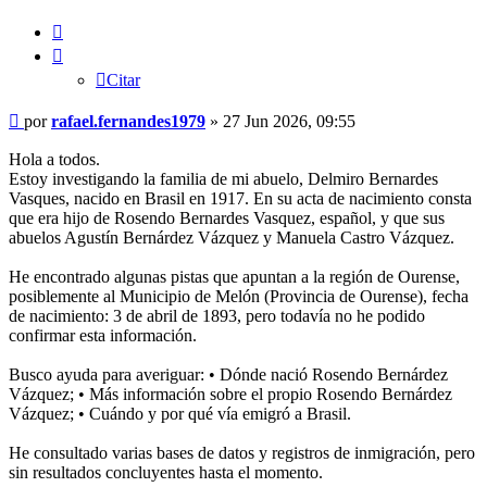
Citar
Citar
Mensaje
por
rafael.fernandes1979
»
27 Jun 2026, 09:55
Hola a todos.
Estoy investigando la familia de mi abuelo, Delmiro Bernardes
Vasques, nacido en Brasil en 1917. En su acta de nacimiento consta
que era hijo de Rosendo Bernardes Vasquez, español, y que sus
abuelos Agustín Bernárdez Vázquez y Manuela Castro Vázquez.
He encontrado algunas pistas que apuntan a la región de Ourense,
posiblemente al Municipio de Melón (Provincia de Ourense), fecha
de nacimiento: 3 de abril de 1893, pero todavía no he podido
confirmar esta información.
Busco ayuda para averiguar: • Dónde nació Rosendo Bernárdez
Vázquez; • Más información sobre el propio Rosendo Bernárdez
Vázquez; • Cuándo y por qué vía emigró a Brasil.
He consultado varias bases de datos y registros de inmigración, pero
sin resultados concluyentes hasta el momento.