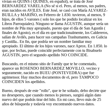
vivían en QUINS ( QUINES, en español), se trata de José
BERNARDEZ VARELA (No sé si el. Pero, al menos, sus padres,
eran nacidos en AVILES. Este José, se casó con María ALVAREZ-
BUILLA y MARIÑO, en Febrero de 1.830. tuvieron, al menos, 9
hijos, de ellos 5 varones ( solo los que he podido localizar en los
Libros Parroquiales). Ninguno se llama AGUSTIN, aunque sería un
nombre de Pila muy apropiado, puesto que el día de San Agustín (
finales de Agosto), es el día en que tradicionalmente, los Caldereros,
salían de Avilés, para hacer sus campañas Trashumantes, en Galicia
y Castilla.. En fin, que podría ser un nombre familiar muy
apropiado. El último de los hijos varones, nace Aprox. En 1.850. lo
que, por fechas, puede coincidir perfectamente con tu Bisabuelo
AGUSTIN, pero el segundo apellido NO COINCIDE.
Buscando, en el mismo sitio de Family que te he comentado,
aparece un ROSENDO BERNARDEZ MOVILLO, vecino y
seguramente, nacido en BUEU (PONTEVEDRA) que fue
agrimensor. Hay muchos documentos de el, pero TAMPOCO
COINCIDEN los apellidos.
Bueno, después de este "rollo", que te he soltado, debo decirte que
no desesperes, que cuando menos lo pienses, surgirá algún dato
nuevo del que podrás tirar del hilo. En mi caso, llevo más de 25
años de búsqueda y todavía voy encontrando nuevos datos.