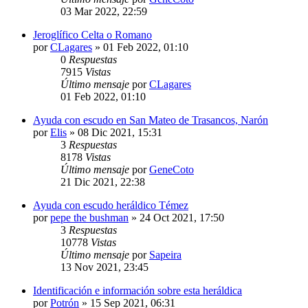
03 Mar 2022, 22:59
Jeroglífico Celta o Romano
por
CLagares
»
01 Feb 2022, 01:10
0
Respuestas
7915
Vistas
Último mensaje
por
CLagares
01 Feb 2022, 01:10
Ayuda con escudo en San Mateo de Trasancos, Narón
por
Elis
»
08 Dic 2021, 15:31
3
Respuestas
8178
Vistas
Último mensaje
por
GeneCoto
21 Dic 2021, 22:38
Ayuda con escudo heráldico Témez
por
pepe the bushman
»
24 Oct 2021, 17:50
3
Respuestas
10778
Vistas
Último mensaje
por
Sapeira
13 Nov 2021, 23:45
Identificación e información sobre esta heráldica
por
Potrón
»
15 Sep 2021, 06:31