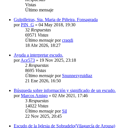
Vistas
Último mensaje
Gulpilleiras, Sta. Maria de Piñeira. Fonsagrada
por
PIN_G
»
04 May 2018, 19:30
32
Respuestas
69571
Vistas
Último mensaje
por
craqdi
18 Abr 2026, 18:27
Ayuda a interpretar escudo.
por
Ace573
»
19 Nov 2025, 23:18
2
Respuestas
8695
Vistas
Último mensaje
por
Snunnezyruidiaz
21 Ene 2026, 16:50
Búsqueda sobre información y significado de un escudo.
por
Marcos Amigo
»
02 Abr 2021, 17:46
3
Respuestas
14022
Vistas
Último mensaje
por
Sil
22 Nov 2025, 20:45
Escudo de la Iglesia de Sobradelo(Vilagarcía de Arousa)